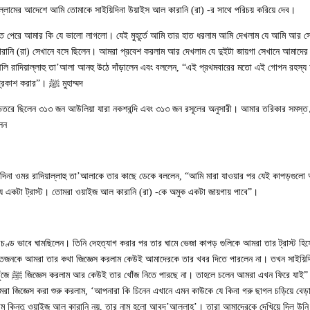
াসাল্লামের আদেশে আমি তোমাকে সাইয়িদিনা উয়াইস আল কারানি (রা) -র সাথে পরিচয় করিয়ে দেব।
েরে আমার কি যে ভালো লাগলো। যেই মুহূর্তে আমি তার হাত ধরলাম আমি দেখলাম যে আমি আর সেখ
িদিনা উয়াইস আল কারানি (রা) সেখানে বসে ছিলেন। আমরা প্রবেশ করলাম আর দেখলাম যে দুইটা জায়গা সেখানে আমা
লি রাদিয়াল্লাহু তা’আলা আনহু উঠে দাঁড়ালেন এবং বললেন, “এই প্রথমবারের মতো এই গোপন রহস্য 
মুহাম্মদ ﷺ সাল্লাল্লাহু আলাইহি ওয়াসাল্লামের কাছে থেকে এই গোপন রহস্য কে প্রকাশ করার”।
রে ছিলেন ৩১৩ জন আউলিয়া যারা নকশবন্দি এবং ৩১৩ জন রসূলের অনুসারী। আমার তরিকার সমস্ত গ্
েন:
িনা ওমর রাদিয়াল্লাহু তা’আলাকে তার কাছে ডেকে বললেন, “আমি মারা যাওয়ার পর যেই কাপড়গুলো 
্য একটা ট্রাস্ট। তোমরা ওয়াইজ আল কারানি (রা) -কে অমুক একটা জায়গায় পাবে”।
প্রচণ্ড ভাবে ঘামছিলেন। তিনি দেহত্যাগ করার পর তার ঘামে ভেজা কাপড় গুলিকে আমরা তার ট্রাস্ট 
। যতজনকে আমরা তার কথা জিজ্ঞেস করলাম কেউই আমাদেরকে তার খবর দিতে পারলেন না। তখন সাইয়িদ
কে খুঁজে
 জিজ্ঞেস করা শুরু করলাম, ‘আপনারা কি চিনেন এখানে এমন কাউকে যে কিনা গরু ছাগল চড়িয়ে বেড়
র নাম কিন্তু ওয়াইজ আল কারানি নয়, তার নাম হলো আবদ’আল্লাহ’। তারা আমাদেরকে দেখিয়ে দিল উনি 