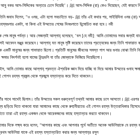
আস-সিদ্দিক (রা) কেও দিয়েছেন, যেই কারনে কিনা নবী ﷺ বলে গেছেন যে, ‘আল্লাহ্‌ আমার অন্তরে যেই জ্ঞান দিয়েছেন আমি তা আবু বকর আস-সিদ্দিকের অ
আমরা আপনার কাছে নিয়ে আসলাম তাঁর তাৎপর্য কি?” তিনি জবাব দিলেন, “ও ওমর, এটা হলো সবচাইতে বড়
হস্যগুলার একটা, যা কিনা এই উম্মতের শেষের দিনগুলাতে উন্মোচিত করা হবে। নবী ﷺ দেহত্যাগ করার সময় তাঁর উম্মতের জন্য শাফায়াত চেয়ে গেছেন।”
শেষ মানুষ পর্যন্ত। আর সেজন্যই আল্লাহ্‌ বলেছেন, ‘বল [হে নবী]: আমি তোমাদের সবার জন্যই বার
েছিলেন এবং আল্লাহ্‌ তাঁর সেই আবেদন মঞ্জুর করেছেন। আল্লাহ্‌ যত মানুষ সৃষ্টি করেছেন তাদের প্রত্যেকের জন্য তিনি শাফা
ু এক একটি মানুষের জন্য শাফায়াত ছিলো। প্রতিটি মানুষের জীবনের সমস্ত পাপ আর গুনার বোঝা তিনি ন
্ষমার নিদর্শনই হলো ঘামের বিন্দুগুলি যা তাঁর জোব্বাকে ভিজিয়ে দিয়েছিলো।”
য়াইস, আমি তোমার কাছে আল্লাহ্‌ প্রদত্ত ঐশ্বরিক জ্ঞান দিয়ে যাচ্ছি যা দিয়ে আমার উম্মতের গুনাহ
গোপন রহস্য প্রজন্ম থেকে প্রজন্মে হস্তান্তর করে দিতে থাকবেন।
ু তাঁর জীবনের প্রতিদিন প্রতিনিয়ত আমি তাঁর সাথে সাথেই ছিলাম। তাঁর উম্মতের সকল গুরুত্বপূর্ণ তথ্যই আমার কাছে চলে আসতো।
তাব্দীতে তারা এই রহস্য একজন থেকে আরেকজনের কাছে হস্তান্তর করতে থাকবেন। “
ার দিকে লক্ষ্য করে বলেন, “আপনার কাছে এবং আপনার পূর্বে অতীতে অনেক আউলিয়াকে যে রহস্য হ
া যাকে এই রহস্য হস্তান্তরিত করার জন্য আল্লাহ্‌র রসুল ﷺ নিজে অনুমতি দিয়েছেন এবং আদেশ করেছেন।”