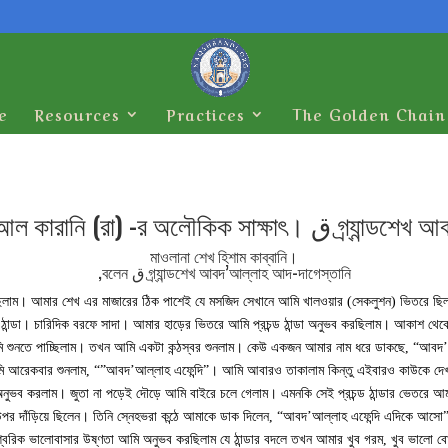
e
Resources
Practices
The Golden Chain
গ্র্যান্ডশেখ আবদ’আল্লাহ আদ-দাগেস
মাওলানা শেখ হিশাম কাব্বানি।
গ্র্যান্ডশেখ আবদ’আল্লাহ আদ-দাগেস্তানি ق বলেন,
স্কে যাবার জন্য অপেক্ষা করছিলাম। আমার শেখ এর মাজারের ঠিক পাশেই যে মসজিদ সেখানে আমি খালওয়ার (সেকলুশন) ভিতর
ন্ডা। চারিদিক বরফে সাদা। আমার হাড়ের ভিতরে আমি প্রচন্ড ঠান্ডা অনুভব করছিলাম। আকাশ থেক
মি শুনতে পাচ্ছিলাম। তখন আমি একটা কন্ঠস্বর শুনলাম। কেউ একজন আমার নাম ধরে ডাকছে, “আবদ’আল্
ি আরেকবার শুনলাম, “”আবদ’আল্লাহ এফেন্দি”। আমি আবারও তাকালাম কিন্তু এইবারও কাউকে দে
ভব করলাম। জুতা না পড়েই দৌড়ে আমি বাইরে চলে গেলাম। এমনকি সেই প্রচন্ড ঠান্ডার ভেতরে আম
উপর দাঁড়িয়ে ছিলেন। তিনি স্নেহভরা কন্ঠে আমাকে ডাক দিলেন, “আবদ’আল্লাহ এফেন্দি এদিকে আসো
শ্বরিক ভালোবাসার উষ্ণতা আমি অনুভব করছিলাম যে ঠান্ডার বদলে তখন আমার খুব গরম, খুব ভালো 