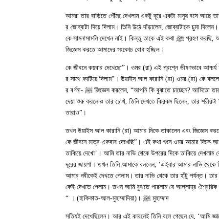
আমরা তার বাড়িতে পৌঁছে দেখলাম একটু দূরে একটা মানুষ বসে আছে
ট্রাস্ট দাও”। সাথে সাথে তাকে আমরা আল্লাহর নবী ﷺ -র জোব্বাটা দিয়ে দিলাম। তিনি উঠ
গ্রহণ করছি, আমি গ্রহণ করছি, আমি গ্রহণ করছি”। আমরা ভাবছিলাম কেন তিনি জোব্বাটাকে চুমা দিলেন আর তারপরে ওই কথাগুলো বললেন। কেননা তিনি তো কখনোই আল্লাহর নবী ﷺ কে সামনাসামনি দেখেন নাই। কিন্তু তাকে এই কথা
জিজ্ঞেস করতে আমাদের সংকোচ বোধ হচ্ছিল।
তখন উয়াইস আল কারানি (রা) ওমর (রা) -র দিকে তাকিয়ে বললেন, “ওমর তুমি আল্লাহর নবী ﷺ কে জীবনে কয়বার দ
আমার সারা জীবনই আল্লাহর নবী ﷺ -র সাথে কাটিয়ে দিলাম”। উয়াইস আল কারানি
জিজ্ঞেস করলেন, “আপনি কি বুঝাতে চাচ্ছেন? আমিতো তার সাথে সব সময় ছিলাম!” উয়াইস আল কারানি (রা) তখন ওমর (রা) -কে বললেন, “ঠিক আছে তাহলে আপনি আমাকে তার বর্ণনা দিন”। ওমর (রা) তখন তাকে আল্লাহর নবী ﷺ -র বর্ণনা
দেয়া শুরু করলেনঃ তার চোখ, তিনি দেখতে কিরকম ছিলেন, তার শরীরট
তারাও”।
তখন উয়াইস আল কারানি (রা) আমার দিকে তাকালেন এবং জিজ্ঞেস কর
আল্লাহর রাসূল ﷺ কে জীবনে মাত্র একবার দেখেছি”। এই কথা শুনে ওমর আ
তাকিয়ে দেখো’। আমি তার নাভি থেকে উপরের দিকে তাকিয়ে দেখলাম য
দূরের জায়গা। তখন তিনি আমাকে বললেন, ‘এইবার আমার নাভি থেকে ন
আমার নবীকেই দেখতে পেলাম। তার নাভি থেকে তার হাঁটু পর্যন্ত। তা
তাকালাম আর এইবার পুরা বিশ্বব্রহ্মাণ্ডের সবকিছুই উধাও হয়ে গেল। আমি যে দিকেই তাকালাম আমি সবখানে, চারিদিকে, কেবল নবী মুহাম্মাদ ﷺ কেই দেখতে পেলাম। তখন আম
মুহাম্মাদ ﷺ । (হাকিকাত-আল-মুহাম্মাদিয়া)। “
তখন সাইয়িদিনা উয়াইস আল কারানি (রা) আমার দিকে তাকিয়ে বললেন, “আপনি নবী ﷺ সত্যিই দেখেছিলেন। আর 