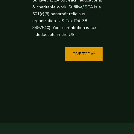
Sufilive / ISCA outreach, educational
& charitable work. Sufilive/ISCA is a
501(c)(3) nonprofit religious
organization (US Tax ID#: 38-
3497540). Your contribution is tax-
deductible in the US.
GIVE TODAY