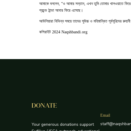
এরপর আমার শেখ, শেখ শরাফুদ্দিন দাগেস্তানি ق আমাকে বললেন, “ও আমার সন্তান, এখন
প্রচন্ড ঠান্ডা আবার ফিরে এসেছে।
আউলিয়ারা বিভিন্ন সময়ে তাদের সুউচ্চ ও মহিমান্বিত পূর্বসূরিদের রুহ
কপিরাইট 2024 Naqshbandi.org
DONATE
Email
staff@naqshban
Your generous donations support