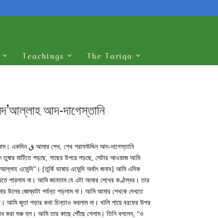
Teachings
The Tariqa
্তানি ق র সাথে সাইয়িদিনা উয়াইস আল কারানি (রা) -র অলৌকিক সাক্ষাৎ।
ে ছিলাম। একদিন
ে তুষার মাটিতে পড়ছে, গাছের উপরে পড়ছে, সেটার আওয়াজ আমি
লাহ এফেন্দি”। [তুর্কি ভাষায় এফেন্দি অর্থাৎ জনাব] আমি এদিক
খতে পারলাম না। আমি জানতাম যে এটা আমার শেখের কণ্ঠস্বর। তার
ার উলের জোব্বাটা পর্যন্ত পড়লাম না। আমি আমার শেখকে দেখতে
”। আমি জুতা পড়ার কথা চিন্তাও করলাম না। খালি পায়ে বরফের উপর
বোধ করা শুরু হল। আমি তার কাছে পৌঁছে গেলাম। তিনি বললেন, “ও