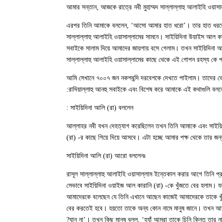
আমার সন্তান, আজকে রাত্রে নবী মুহাম্মদ সাল্লাল্লাহু আলাইহি ওয়
এরপর তিনি আমাকে বললেন, ‘আসো আমার হাত ধরো’। তার হাত ধরতে প
আল্লাহর নবী মুহাম্মদ ﷺ সাল্লাল্লাহু আলাইহি ওয়াসাল্লামের সামনে। সাইয়
সবাইকে সালাম দিয়ে আমাদের জায়গায় বসে গেলাম। তখন সাইয়িদিনা আ
আমি সেখানে ৭০০৭ জন নকশবন্দি দরবেশকে দেখতে পাইলাম। তাদের ভেত
রাদিয়াল্লাহু আনহু সবাইকে এবং বিশেষ করে আমাকে এই কথাগুলি বলল
সাইয়িদিনা আলি (রা) বললেন :
আল্লাহর নবী যখন দেহত্যাগ করেছিলেন তখন তিনি আমাকে এবং সাইয়িদ
(রা) -র কাছে গিয়ে দিয়ে আসবে। এটা হচ্ছে আমার পক্ষ থেকে তার জন
সাইয়িদিনা আলি (রা) আরো বললেনঃ
“রাসূল সাল্লাল্লাহু আলাইহি ওয়াসাল্লাম ইন্তেকাল করার আগে তিনি 
সেভাবে সাইয়িদিনা ওয়াইজ আল কারানি (রা) -কে খুঁজতে বের হলাম
জিজ্ঞেস করলাম আর কেউই তার খোঁজ নিতে পারছে না। তাহলে চলেন আমরা এখন ফিরে যাই”। তখন আমি তাকে বললাম, “ও ওমর সেটা অসম্ভব। আল্লাহর নবী ﷺ আমাদেরকে বলেছেন যে তিনি এখানে আছেন কাজেই আমাদেরকে তা
বের করতেই হবে। হয়তো তাকে অন্য কোন নামে মানুষ জানে। তখন আমরা
যান না’। তখন কিছু মানুষ বলল, ‘হ্যাঁ আমরা তাকে চিনি কিন্তু তা