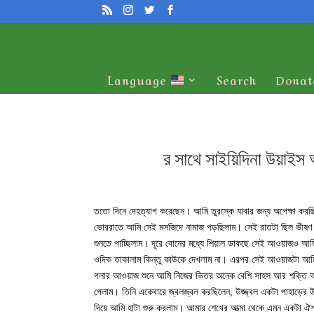
Language
Search
Donat
আমার শেখ, শেখ শরাফউদ্দিন আদ-দাগেস্তানি ق ততো দিনে দেহত্যাগ করেছেন। আমি তুর
ভোররাতে আমি সেই মসজিদে নামাজ পড়ছিলাম। সেই রাতটা ছিল ভীষণ ঠা
শুনতে পাচ্ছিলাম। দূরে বোনের মধ্যে শিয়াল ডাকছে সেই আওয়াজও আ
ওদিক তাকালাম কিন্তু কাউকে দেখলাম না। এরপর সেই আওয়াজটা আম
গলার আওয়াজ শুনে আমি নিজের ভিতর অনেক বেশি সাহস আর শক্তি অনু
পেলাম। তিনি একেবারে জ্বলজ্বল করছিলেন, উজ্জ্বল একটা পাহাড়ের 
দিয়ে আমি হাটা শুরু করলাম। আমার শেখের আত্মা থেকে এমন একটা ঐ