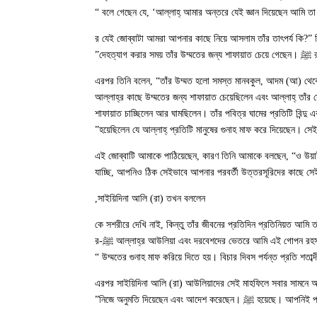
তাঁর এই কথার পর, সাইয়িদিনা ওমর (রা) সাইয়িদিনা উয়াইস আল কারানি (রা) কে জিজ্ঞেস করলেন, ‘আল্লাহ্‌র নবী ﷺ -র যেই জোব্বাটা 
র
এরপর তিনি বলেন, “তাঁর উম্মত হলো সমস্ত মানবকুল, আদম (আ) থেকে 
জমিনের রাজত্বের মালিক।” [৭: ১৫৮]। নবী ﷺ আল্লাহ্‌র কাছে উম্মতের জন্য শাফায়াত চেয়
শাফায়াত চাচ্ছিলেন আর ঘামছিলেন। তাঁর পবিত্র ঘামের প্রতিটি বিন্দ
হয়েছিলেন যে আল্লাহ্‌ প্রতিটি মানুষের গুনাহ মাফ করে দিয়েছেন। সেই ক
“নবী ﷺ এই জোব্বাটি আমাকে পাঠিয়েছেন, কারণ তিনি আমাকে বলছেন, “ও উ
যাচ্ছি, আপনিও ঠিক সেইভাবে আপনার পরবর্তী উত্তরসূরিদের কাছে সেই 
সাইয়িদিনা আলি (রা) তখন বললেন,
এরপর সাইয়িদিনা উয়াইস আল কারানি (রা) বললেন, “আমি আল্লাহ্‌র রসুল ﷺ কে সশরীরে দেখি নাই, কিন্ত
আল্লাহ্‌র আউলিয়া এবং দরবেশদের ভেতরে আমি এই গোপন রহস্য ছড়িয়ে দিতে থাকবো যারা আমাদের কাছে থেকে রুহানীয়তের এই গোপন রহস্য উত্তরাধিকার হিসেবে পাবে। রুহানী যোগাযোগের ভেতর দিয়ে তারা জেনে যাবে কিভাবে নবী ﷺ-র
উম্মতের গুনাহ মাফ করিয়ে দিতে হয়। বিচার দিবস পর্যন্ত প্রতি শ
এরপর সাইয়িদিনা আলি (রা) আউলিয়াদের সেই মাহফিলে সবার সামনে আম
হয়েছে। আপনিই প্রথম আউলিয়