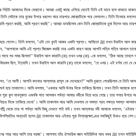
 তার পিঠটা আমাদের দিকে ফেরানো। আমরা একটু কাছে এগিয়ে যেতেই তিনি ওই ভাবে বসে থাকতে থ
ে দাঁড়ালেন, জোব্বাটাকে চুমা দিলেন। তিনি সেটাকে তার বুকের উপরে ধরলেন আর তারপরে জোব্বাটাকে পরে ফেললেন। তিনি তিনবার বল
েখেছো”। ওমর (রা) এই প্রশ্নে ভীষণভাবে আশ্চর্য হয়ে গেলেন। তিনি বললেন, “এটা তো খুবই আজব একটা প্রশ্ন। আমিতো
 (রা) ওমর (রা) কে বললেন, “আপনাকে আমি এই প্রশ্ন জিজ্ঞেস করছি তার একটা কারণ আছে আপনি সত্যি সত্যি আসলে
া কিরকম ছিল, ইত্যাদি। তখন উয়াইস আল কারানি (রা) তাকে বললেন, “হে ওমর। এই বর্ণনা তো যে ক
লেন, “হে আলী। আপনি কতবার আল্লাহর রাসূল কে দেখেছেন?” আমি বুঝতে পেরেছিলাম যে তিনি আস
মার দিকে আশ্চর্য হয়ে তাকালেন। আমি বললাম, “একবার আমি উনার দিকে তাকিয়ে ছিলাম। তখন তিনি আমাক
ে পুরা কুল মাখলুকাত এমনকি সাত আসমান পর্যন্ত আমার নবীকে দিয়ে ভরে গেছে। তার গলার উপরে আ
িচের দিকে তাকিয়ে দেখো’। আমি তাকালাম আর আমি দেখলাম যে সমস্ত গ্রহ নক্ষত্র সমস্ত আসমান 
র হাঁটু থেকে তার পা পর্যন্ত আমি কিছু দেখতে পাই নাই। তখন আল্লাহর নবী আমাকে বললেন, ‘এইবার
ি বুঝতে পারলাম যে আল্লাহ্‌র ঐশ্বরিক উপস্থিতির অন্তরই হলেন
এই কারনেই তিনি বলে গেছেন যে, ‘আমি জ্ঞানের শহর আর আলি তার দরজা’। আল্লাহ্‌ তাঁর ঐশ্বরিক জ্ঞান সাইয়িদিনা আবু বকর