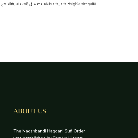
িয়ে ঢুকে যাচ্ছি আর সেই
ABOUT US
The Naqshbandi Haqqani Sufi Order