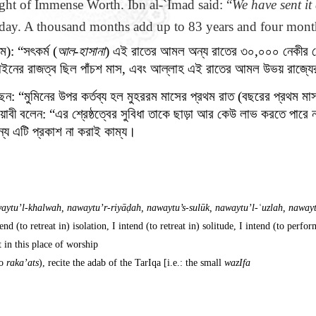
ht of Immense Worth. Ibn al-`Imad said: “
We have sent i
the day. A thousand months add up to 83 years and four mon
়ম): “সৎকর্ম (
আল-হাসানা
) এই রাতের আমল অন্য রাতের ৩০,০০০ নেকীর চ
নাইনের রাজত্ব ছিল পাঁচশ মাস, এবং আল্লাহ এই রাতের আমল উভয় রাজ্যের চ
েন: “মুমিনের উপর কর্তব্য হল মুহররম মাসের প্রথম রাত (বছরের প্রথম মা
়াবী বলেন: “এর শ্রেষ্ঠত্বের সুবিধা তাকে ছাড়া আর কেউ লাভ করতে পার
ন্য এটি প্রকাশ না করাই কাম্য।”
aytu’l-khalwah, nawaytu’r-riyāḍah, nawaytu’s-sulūk, nawaytu’l-ʿuzlah, nawaytu’
end (to retreat in) isolation, I intend (to retreat in) solitude, I intend (to perfor
 in this place of worship.
wo
raka’ats
), recite the adab of the TarIqa [i.e.: the small
wazIfa