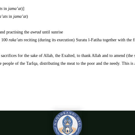
ts
in
jama’at
)].
a’ats
in
jama’at
).
and practising the
awrad
until sunrise.
to 100
raka’ats
reciting (during its execution) Suratu l-Fatiha together with the f
sacrifices for the sake of Allah, the Exalted, to thank Allah and to amend (the 
eople of the TarIqa, distributing the meat to the poor and the needy. This is 