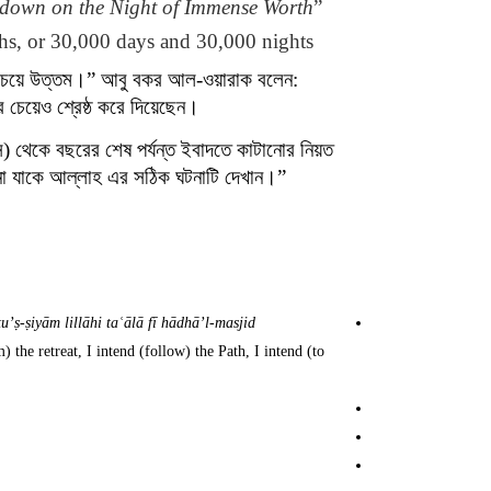
t down on the Night of Immense Worth
”
ths, or 30,000 days and 30,000 nights.
েয়ে উত্তম।” আবু বকর আল-ওয়ারাক বলেন:
েয়েও শ্রেষ্ঠ করে দিয়েছেন।”
স) থেকে বছরের শেষ পর্যন্ত ইবাদতে কাটানোর নিয়ত
ে না যাকে আল্লাহ এর সঠিক ঘটনাটি দেখান।”
ṣ-ṣiyām lillāhi taʿālā fī hādhā’l-masjid.
m) the retreat, I intend (follow) the Path, I intend (to