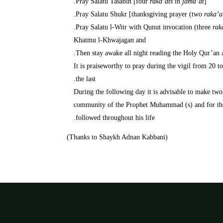
Pray Salatu Tasabih [four
raka’ats
in
jama’at
].
Pray Salatu Shukr [thanksgiving prayer (two
raka’a
Pray Salatu l-Witr with Qunut invocation (three
rak
Khatmu l-Khwajagan and
Then stay awake all night reading the Holy Qur’an 
It is praiseworthy to pray during the vigil from 20 
the last.
During the following day it is advisable to make two 
community of the Prophet Muhammad (s) and for the p
followed throughout his life.
(Thanks to Shaykh Adnan Kabbani)