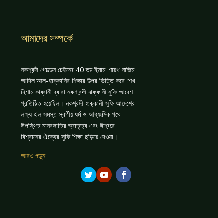
আমাদের সম্পর্কে
নকশবন্দী গোল্ডেন চেইনের 40 তম ইমাম, শায়খ নাজিম
আদিল আল-হাক্কানির শিক্ষার উপর ভিত্তি করে শেখ
হিশাম কাব্বানী দ্বারা নকশাবন্দী হাক্কানী সুফি আদেশ
প্রতিষ্ঠিত হয়েছিল। নকশবন্দী হাক্কানী সুফি আদেশের
লক্ষ্য হ'ল সমস্ত স্বর্গীয় ধর্ম ও আধ্যাত্মিক পথে
উপস্থিত মানবজাতির ভ্রাতৃত্ব এবং ঈশ্বরে
বিশ্বাসের ঐক্যের সুফি শিক্ষা ছড়িয়ে দেওয়া।
আরও পড়ুন