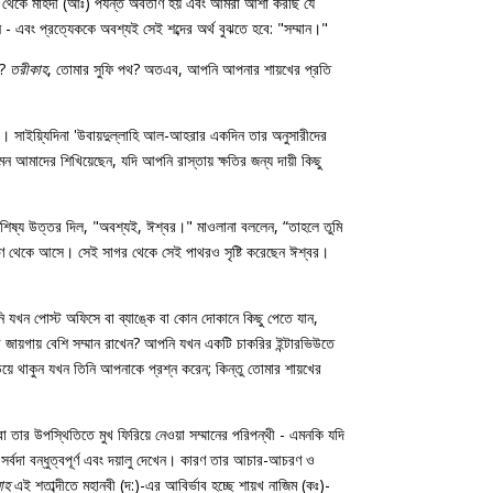
) থেকে মাহদী (আঃ) পর্যন্ত অবতীর্ণ হয় এবং আমরা আশা করছি যে
 এবং প্রত্যেককে অবশ্যই সেই শব্দের অর্থ বুঝতে হবে: "সম্মান।"
ন?
তরীকাহ
, তোমার সুফি পথ? অতএব, আপনি আপনার শায়খের প্রতি
বে। সাইয়্যিদিনা 'উবায়দুল্লাহি আল-আহরার একদিন তার অনুসারীদের
মাদের শিখিয়েছেন, যদি আপনি রাস্তায় ক্ষতির জন্য দায়ী কিছু
 শিষ্য উত্তর দিল, "অবশ্যই, ঈশ্বর।" মাওলানা বললেন, “তাহলে তুমি
গুণ থেকে আসে। সেই সাগর থেকে সেই পাথরও সৃষ্টি করেছেন ঈশ্বর।
যখন পোস্ট অফিসে বা ব্যাঙ্কে বা কোন দোকানে কিছু পেতে যান,
 জায়গায় বেশি সম্মান রাখেন? আপনি যখন একটি চাকরির ইন্টারভিউতে
়ে থাকুন যখন তিনি আপনাকে প্রশ্ন করেন; কিন্তু তোমার শায়খের
তার উপস্থিতিতে মুখ ফিরিয়ে নেওয়া সম্মানের পরিপন্থী - এমনকি যদি
বদা বন্ধুত্বপূর্ণ এবং দয়ালু দেখেন। কারণ তার আচার-আচরণ ও
নাহ
এই শতাব্দীতে মহানবী (দ:)-এর আবির্ভাব হচ্ছে শায়খ নাজিম (কঃ)-