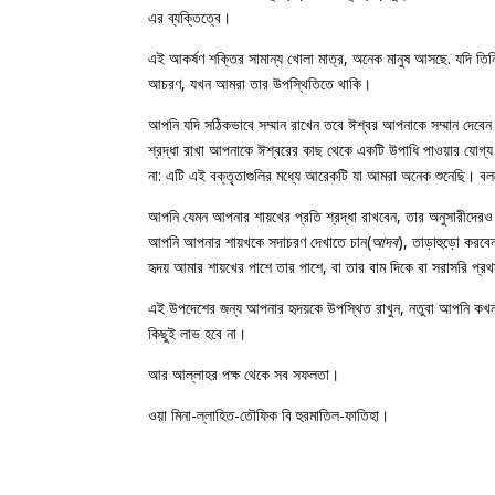
এর ব্যক্তিত্বে।
এই আকর্ষণ শক্তির সামান্য খোলা মাত্র, অনেক মানুষ আসছে. যদি তিনি
আচরণ, যখন আমরা তার উপস্থিতিতে থাকি।
আপনি যদি সঠিকভাবে সম্মান রাখেন তবে ঈশ্বর আপনাকে সম্মান দেবে
শ্রদ্ধা রাখা আপনাকে ঈশ্বরের কাছ থেকে একটি উপাধি পাওয়ার যোগ
না: এটি এই বক্তৃতাগুলির মধ্যে আরেকটি যা আমরা অনেক শুনেছি। 
আপনি যেমন আপনার শায়খের প্রতি শ্রদ্ধা রাখবেন, তার অনুসারীদেরও
আপনি আপনার শায়খকে সদাচরণ দেখাতে চান
(
আদব
), তাড়াহুড়ো করব
হৃদয় আমার শায়খের পাশে তার পাশে, বা তার বাম দিকে বা সরাসরি প্র
এই উপদেশের জন্য আপনার হৃদয়কে উপস্থিত রাখুন, নতুবা আপনি কখ
কিছুই লাভ হবে না।
আর আল্লাহর পক্ষ থেকে সব সফলতা।
ওয়া মিনা-ল্লাহিত-তৌফিক বি হুরমাতিল-ফাতিহা।