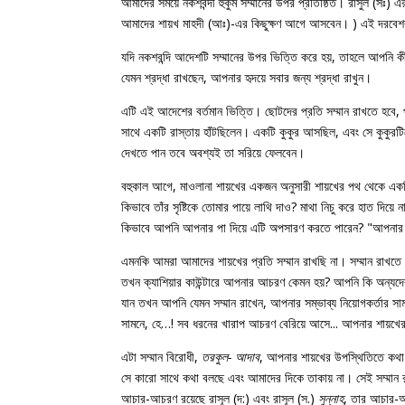
আমাদের সময়ে নকশবন্দী হুকুম সম্মানের উপর প্রতিষ্ঠিত। রাসুল (সঃ)
আমাদের শায়খ মাহদী (আঃ)-এর কিছুক্ষণ আগে আসবেন। ) এই দরবেশরা আ
যদি নকশবন্দি আদেশটি সম্মানের উপর ভিত্তি করে হয়, তাহলে আপনি 
যেমন শ্রদ্ধা রাখছেন, আপনার হৃদয়ে সবার জন্য শ্রদ্ধা রাখুন।
এটি এই আদেশের বর্তমান ভিত্তি। ছোটদের প্রতি সম্মান রাখতে হবে, প্
সাথে একটি রাস্তায় হাঁটছিলেন। একটি কুকুর আসছিল, এবং সে কুকুরটি
দেখতে পান তবে অবশ্যই তা সরিয়ে ফেলবেন।
বহুকাল আগে, মাওলানা শায়খের একজন অনুসারী শায়খের পথ থেকে একটি
কিভাবে তাঁর সৃষ্টিকে তোমার পায়ে লাথি দাও? মাথা নিচু করে হাত দিয়ে 
কিভাবে আপনি আপনার পা দিয়ে এটি অপসারণ করতে পারেন? "আপনার হাত
এমনকি আমরা আমাদের শায়খের প্রতি সম্মান রাখছি না। সম্মান রাখত
তখন ক্যাশিয়ার কাউন্টারে আপনার আচরণ কেমন হয়? আপনি কি অন্যদের 
যান তখন আপনি যেমন সম্মান রাখেন, আপনার সম্ভাব্য নিয়োগকর্তার সা
সামনে, হে…! সব ধরনের খারাপ আচরণ বেরিয়ে আসে... আপনার শায়খের
এটা সম্মান বিরোধী,
তরকুল- আদাব
, আপনার শায়খের উপস্থিতিতে কথা ব
সে কারো সাথে কথা বলছে এবং আমাদের দিকে তাকায় না। সেই সম্মান 
আচার-আচরণ রয়েছে রাসূল (দ:) এবং রাসূল (স.)
সুন্নাহ
, তার আচার-আ