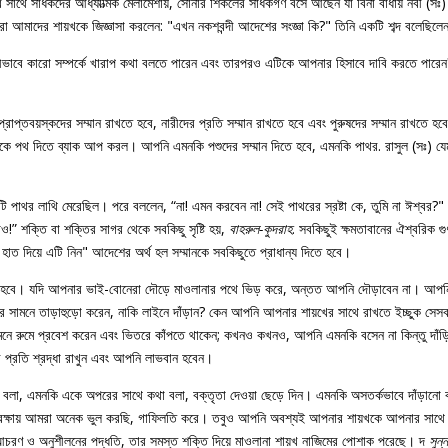
 এর সাথে সাধকদের আধ্যাত্মিক মেলামেশায়, সোনার শিকলের সাধকগণ বসে আছেন যা বিনা বাধায় নবী (সঃ
মাদের শায়খকে জিজ্ঞাসা করলেন: "এখন নকশবন্দী আদেশের সংজ্ঞা কি?" তিনি একটি শব্দ বলেছিলেন -
কীভাবে কারো সম্পর্কে খারাপ কথা বলতে পারেন এবং তারপরও এটিকে আপনার হিসাবে দাবি করতে পারে
রাপ্তবয়স্কদের সম্মান রাখতে হবে, নারীদের প্রতি সম্মান রাখতে হবে এবং পুরুষদের সম্মান রাখতে হ
কে পথ দিতে ব্যাক আপ করল। আপনি এমনকি পশুদের সম্মান দিতে হবে, এমনকি পাথর. রাসুল (সঃ) যেমন আ
 পাথর লাথি মেরেছিল। পরে বললেন, “না! এমন করবেন না! সেই পাথরের স্রষ্টা কে, তুমি না ঈশ্বর?"
নাও!” শক্তি বা শক্তির সাগর থেকে সবকিছু সৃষ্টি হয়,
বাহরুল-কুদরাহ
. সবকিছুই ক্ষমতাবানের ঐশ্বরিক 
 দিয়ে এটি নিন" আদেশের অর্থ হল সম্মানকে সবকিছুতে প্রাধান্য দিতে হবে।
ে হবে। যদি আপনার ভাই-বোনেরা দৌড়ে মাওলানার পথে ভিড় করে, অন্তত আপনি দৌড়াবেন না। আপনি 
সামনে তাড়াহুড়ো করেন, নাকি লাইনে দাঁড়ান? কেন আপনি আপনার শায়খের সাথে রাখতে ইচ্ছুক সেসব
মনে রুমে প্রবেশ করেন এবং ভিতরে কাঁপতে থাকেন; কখনও কখনও, আপনি এমনকি বসেন না কিন্তু দাঁড়িয
 প্রতি শ্রদ্ধা রাখুন এবং আপনি লাভবান হবেন।
লা, এমনকি একে অপরের সাথে কথা বলা, বক্তৃতা দেওয়া ছেড়ে দিন। এমনকি অসতর্কভাবে দাঁড়ানো বা 
রক্ষায় আমরা অনেক ভুল করছি, গাফিলতি করে। তবুও আপনি অবশ্যই আপনার শায়খকে আপনার সাথে সর্
চরণ ও অনুশীলনের পদ্ধতি, তার সমস্ত শক্তি দিয়ে মাওলানা শায়খ নাজিমের পোশাক পরেছে। দ
সুন্