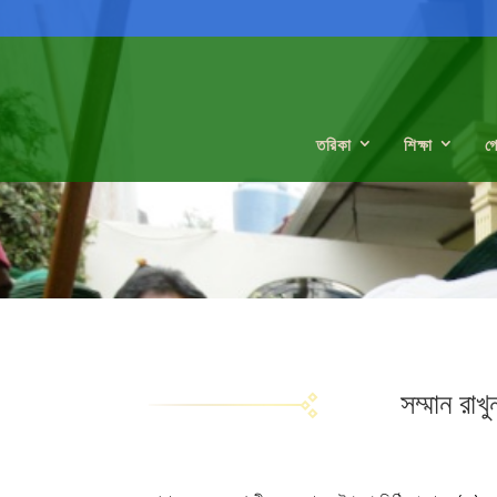
তরিকা
শিক্ষা
গ
সম্মান রাখু