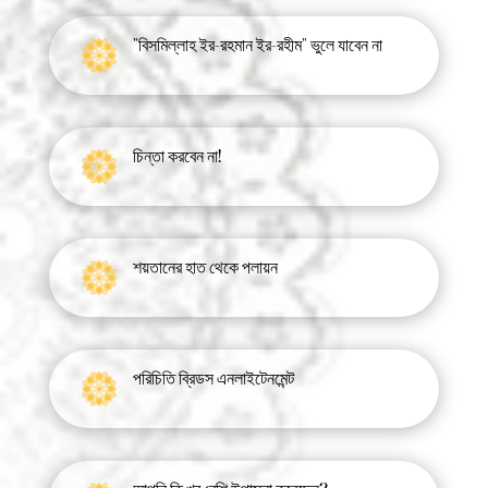
"বিসমিল্লাহ ইর-রহমান ইর-রহীম" ভুলে যাবেন না
চিন্তা করবেন না!
শয়তানের হাত থেকে পলায়ন
পরিচিতি ব্রিডস এনলাইটেনমেন্ট