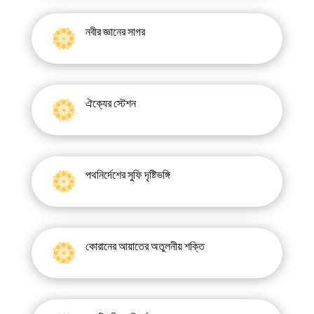
নবীর জ্ঞানের সাগর
ঐক্যের স্টেশন
পথনির্দেশের সুফি দৃষ্টিভঙ্গি
কোরানের আয়াতের অতুলনীয় শক্তি