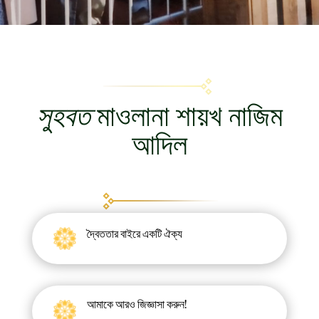
সুহবত
মাওলানা শায়খ নাজিম
আদিল
দ্বৈততার বাইরে একটি ঐক্য
আমাকে আরও জিজ্ঞাসা করুন!