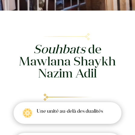
Souhbats
de
Mawlana Shaykh
Nazim Adil
Une unité au-delà des dualités