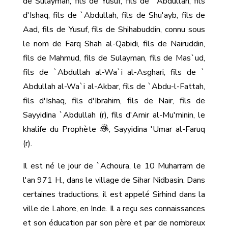
de Sulayman, fils de Yusuf, fils de `Abdullah, fils
d'Ishaq, fils de `Abdullah, fils de Shu'ayb, fils de
Aad, fils de Yusuf, fils de Shihabuddin, connu sous
le nom de Farq Shah al-Qabidi, fils de Nairuddin,
fils de Mahmud, fils de Sulayman, fils de Mas`ud,
fils de `Abdullah al-Wa`i al-Asghari, fils de `
Abdullah al-Wa`i al-Akbar, fils de `Abdu-l-Fattah,
fils d'Ishaq, fils d'Ibrahim, fils de Nair, fils de
Sayyidina `Abdullah (r), fils d'Amir al-Mu'minin, le
khalife du Prophète
, Sayyidina 'Umar al-Faruq
(r).
Il est né le jour de `Achoura, le 10 Muharram de
l'an 971 H., dans le village de Sihar Nidbasin. Dans
certaines traductions, il est appelé Sirhind dans la
ville de Lahore, en Inde. Il a reçu ses connaissances
et son éducation par son père et par de nombreux