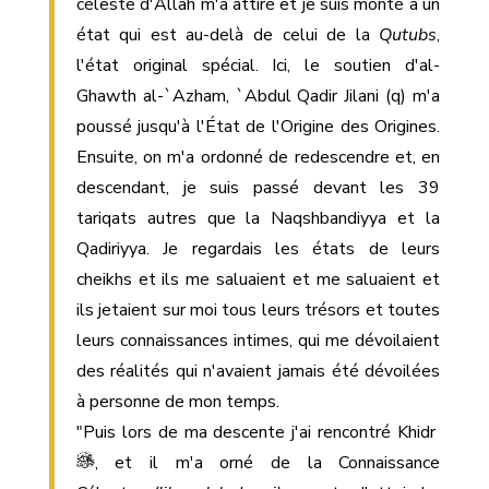
céleste d'Allah m'a attiré et je suis monté à un
état qui est au-delà de celui de la
Qutubs
,
l'état original spécial. Ici, le soutien d'al-
Ghawth al-`Azham, `Abdul Qadir Jilani (q) m'a
poussé jusqu'à l'État de l'Origine des Origines.
Ensuite, on m'a ordonné de redescendre et, en
descendant, je suis passé devant les 39
tariqats autres que la Naqshbandiyya et la
Qadiriyya. Je regardais les états de leurs
cheikhs et ils me saluaient et me saluaient et
ils jetaient sur moi tous leurs trésors et toutes
leurs connaissances intimes, qui me dévoilaient
des réalités qui n'avaient jamais été dévoilées
à personne de mon temps.
"Puis lors de ma descente j'ai rencontré Khidr
, et il m'a orné de la Connaissance