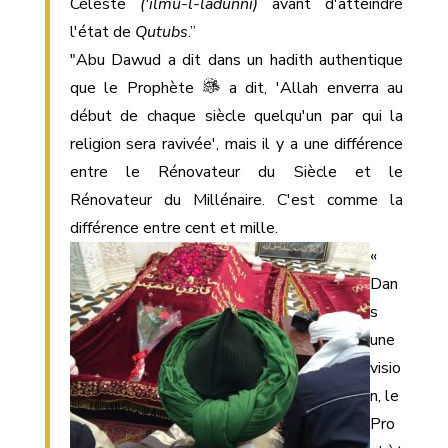
Céleste
('ilmu-l-ladunni)
avant d'atteindre
l'état de
Qutubs
.”
"Abu Dawud a dit dans un hadith authentique
que le Prophète
a dit, 'Allah enverra au
début de chaque siècle quelqu'un par qui la
religion sera ravivée', mais il y a une différence
entre le Rénovateur du Siècle et le
Rénovateur du Millénaire. C'est comme la
différence entre cent et mille.
«
Dan
s
une
visio
n, le
Pro