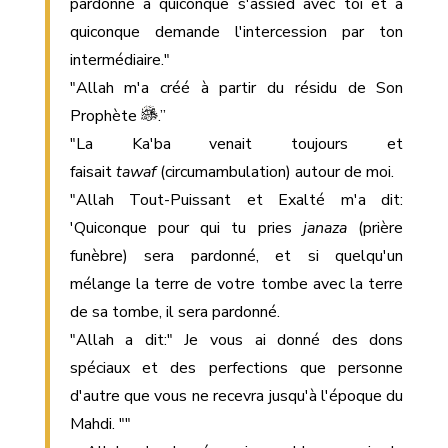
pardonné à quiconque s'assied avec toi et à
quiconque demande l'intercession par ton
intermédiaire."
"Allah m'a créé à partir du résidu de Son
Prophète
.”
"La Ka'ba venait toujours et
faisait
tawaf
(circumambulation) autour de moi.
"Allah Tout-Puissant et Exalté m'a dit:
'Quiconque pour qui tu pries
janaza
(prière
funèbre) sera pardonné, et si quelqu'un
mélange la terre de votre tombe avec la terre
de sa tombe, il sera pardonné.
"Allah a dit:" Je vous ai donné des dons
spéciaux et des perfections que personne
d'autre que vous ne recevra jusqu'à l'époque du
Mahdi. ""