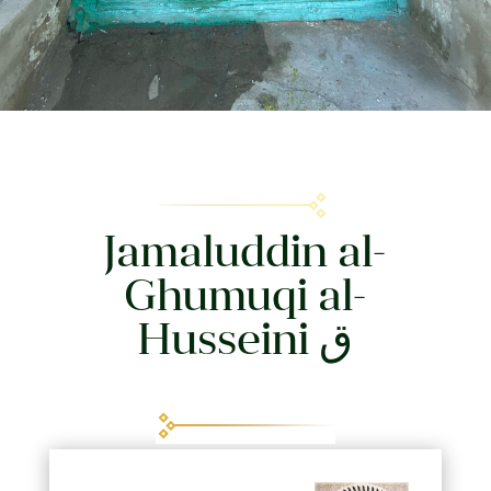
Jamaluddin al-
Ghumuqi al-
Husseini
ق