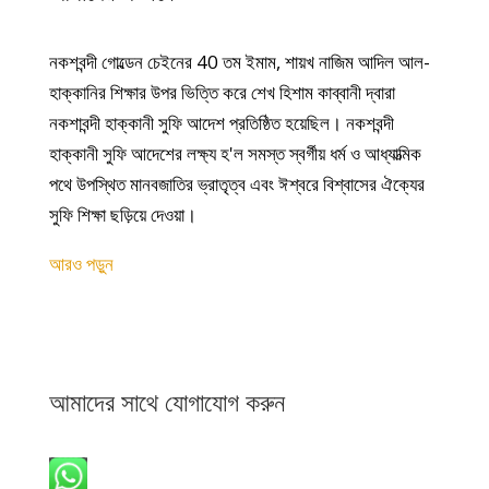
নকশবন্দী গোল্ডেন চেইনের 40 তম ইমাম, শায়খ নাজিম আদিল আল-
হাক্কানির শিক্ষার উপর ভিত্তি করে শেখ হিশাম কাব্বানী দ্বারা
নকশাবন্দী হাক্কানী সুফি আদেশ প্রতিষ্ঠিত হয়েছিল। নকশবন্দী
হাক্কানী সুফি আদেশের লক্ষ্য হ'ল সমস্ত স্বর্গীয় ধর্ম ও আধ্যাত্মিক
পথে উপস্থিত মানবজাতির ভ্রাতৃত্ব এবং ঈশ্বরে বিশ্বাসের ঐক্যের
সুফি শিক্ষা ছড়িয়ে দেওয়া।
আরও পড়ুন
আমাদের সাথে যোগাযোগ করুন
হোয়াটসঅ্যাপ: +1 240-499-5704