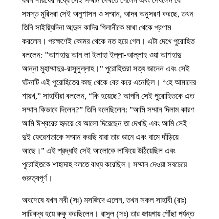
যখন শায়খের মধ্যে সেই সম্মান দেখতে পেলেন এবং দেখলেন যে
সমস্ত মুরিদরা সেই অনুশাসন ও সম্মান, আদব অনুসরণ করছে, তখন
তিনি সাইয়্যিদিনা আব্দুল কাদির গিলানীকে মাথা থেকে প্রণাম
করলেন। পরক্ষণেই কোমর থেকে নত হয়ে গেল। এটা দেখে পুরোহিত
বললেন: "আশহাদু আন লা ইলাহা ইল্লা-আল্লাহ ওয়া আশহাদু
আন্না মুহাম্মাদুর-রাসূলুল্লাহ।" পুরোহিতরা সত্য জানেন এবং সেই
ঘটনাটি এই পুরোহিতের কাছ থেকে বের করে এনেছিল। “হে আমাদের
শায়খ,” সাহাবীরা বললেন, “কি হয়েছে? আপনি সেই পুরোহিতকে এত
সম্মান কিভাবে দিলেন?” তিনি বলেছিলেন: "আমি সম্মান দিলাম কারণ
আমি ঈশ্বরের হৃদয়ে যে আলো দিয়েছেন তা দেখছি এবং আমি সেই
দুই ফেরেশতাকে সম্মান করছি যারা তার ডানে এবং বামে দাঁড়িয়ে
আছে।" এই শ্রদ্ধাই সেই আলোকে লাফিয়ে উঠিয়েছিল এবং
পুরোহিতকে শাহাদাহ বলতে বাধ্য করেছিল। সম্মান দেওয়া সবচেয়ে
গুরুত্বপূর্ণ।
অবশেষে যখন নবী (সঃ) মসজিদে এলেন, তখন সকল সাহাবী (রাঃ)
সারিবদ্ধ হয়ে রুকু করছিলেন। রাসুল (সঃ) তার জায়গায় পৌঁছা পর্যন্ত