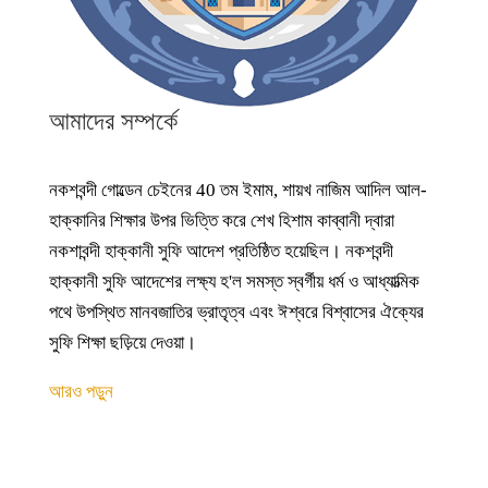
আমাদের সম্পর্কে
নকশবন্দী গোল্ডেন চেইনের 40 তম ইমাম, শায়খ নাজিম আদিল আল-
হাক্কানির শিক্ষার উপর ভিত্তি করে শেখ হিশাম কাব্বানী দ্বারা
নকশাবন্দী হাক্কানী সুফি আদেশ প্রতিষ্ঠিত হয়েছিল। নকশবন্দী
হাক্কানী সুফি আদেশের লক্ষ্য হ'ল সমস্ত স্বর্গীয় ধর্ম ও আধ্যাত্মিক
পথে উপস্থিত মানবজাতির ভ্রাতৃত্ব এবং ঈশ্বরে বিশ্বাসের ঐক্যের
সুফি শিক্ষা ছড়িয়ে দেওয়া।
আরও পড়ুন