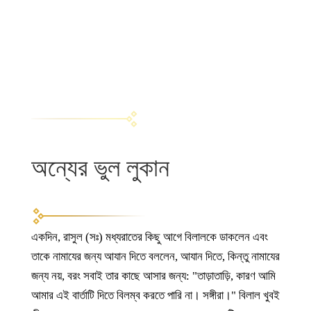
অন্যের ভুল লুকান
একদিন, রাসুল (সঃ) মধ্যরাতের কিছু আগে বিলালকে ডাকলেন এবং
তাকে নামাযের জন্য আযান দিতে বললেন, আযান দিতে, কিন্তু নামাযের
জন্য নয়, বরং সবাই তার কাছে আসার জন্য: "তাড়াতাড়ি, কারণ আমি
আমার এই বার্তাটি দিতে বিলম্ব করতে পারি না। সঙ্গীরা।" বিলাল খুবই