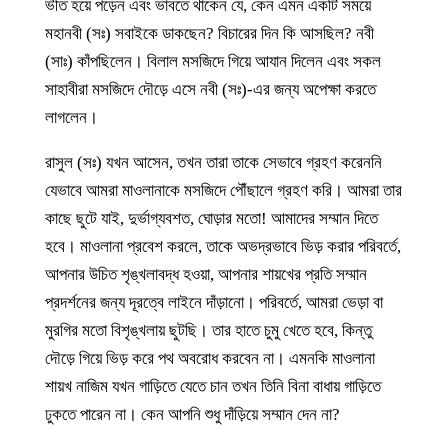
ভীত হয়ে পড়েন এবং ভাবতে থাকেন যে, কেন এমন একটি সময়ে
মহানবী (সঃ) সবাইকে ডাকছেন? বিচারের দিন কি আসছিল? নবী
(সাঃ) কাঁপছিলেন। বিলাল মসজিদে গিয়ে আযান দিলেন এবং সকল
সাহাবীরা মসজিদে দৌড়ে এসে নবী (সঃ)-এর জন্য অপেক্ষা করতে
লাগলেন।
রাসুল (সঃ) যখন আসেন, তখন তারা তাকে সেভাবে গ্রহণ করেননি
যেভাবে আমরা মাওলানাকে মসজিদে পৌঁছালে গ্রহণ করি। আমরা তার
কাছে ছুটে যাই, দুর্ভাগ্যবশত, ঘোড়ার মতো! আমাদের সম্মান দিতে
হবে। মাওলানা প্রবেশ করলে, তাকে অভদ্রভাবে ভিড় করার পরিবর্তে,
আপনার উচিত শৃঙ্খলাবদ্ধ হওয়া, আপনার শায়খের প্রতি সম্মান
প্রদর্শনের জন্য দূরত্বে লাইনে দাঁড়ানো। পরিবর্তে, আমরা ভেড়া বা
মুরগির মতো বিশৃঙ্খলায় ছুটছি। তার হাতে চুমু খেতে হবে, কিন্তু
দৌড়ে গিয়ে ভিড় করে পথ অবরোধ করবেন না। এমনকি মাওলানা
শায়খ নাজিম যখন গাড়িতে যেতে চান তখন তিনি বিনা বাধায় গাড়িতে
ঢুকতে পারেন না। কেন আপনি শুধু দাঁড়িয়ে সম্মান দেন না?