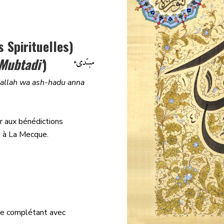
 Spirituelles)
M
ubtadi'
)
llallah wa ash-hadu anna
er aux bénédictions
e à La Mecque.
n le complétant avec