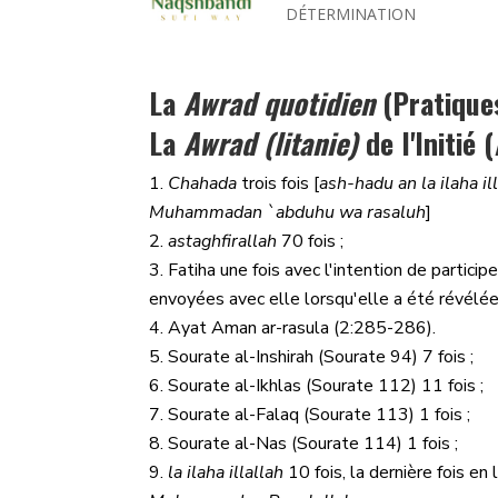
DÉTERMINATION
La
Awrad quotidien
(Pratiques
La
Awrad (litanie)
de l'Initié (
Chahada
trois fois [
ash-hadu an la ilaha i
Muhammadan `abduhu wa rasaluh
]
astaghfirallah
70 fois ;
Fatiha une fois avec l'intention de particip
envoyées avec elle lorsqu'elle a été révélé
Ayat Aman ar-rasula (2:285-286).
Sourate al-Inshirah (Sourate 94) 7 fois ;
Sourate al-Ikhlas (Sourate 112) 11 fois ;
Sourate al-Falaq (Sourate 113) 1 fois ;
Sourate al-Nas (Sourate 114) 1 fois ;
la ilaha illallah
10 fois, la dernière fois e