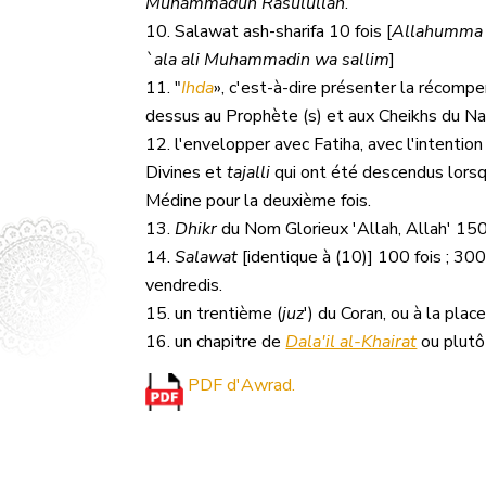
Muhammadun Rasulullah
.
Salawat ash-sharifa 10 fois [
Allahumma 
`ala ali Muhammadin wa sallim
]
"
Ihda
», c'est-à-dire présenter la récompen
dessus au Prophète (s) et aux Cheikhs du Na
l'envelopper avec Fatiha, avec l'intentio
Divines et
tajalli
qui ont été descendus lorsqu
Médine pour la deuxième fois.
Dhikr
du Nom Glorieux 'Allah, Allah' 150
Salawat
[identique à (10)] 100 fois ; 300 
vendredis.
un trentième (
juz
') du Coran, ou à la plac
un chapitre de
Dala'il al-Khairat
ou plut
PDF d'Awrad.