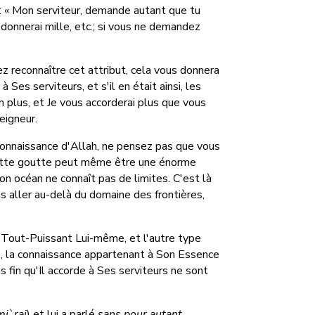
ra : « Mon serviteur, demande autant que tu
donnerai mille, etc.; si vous ne demandez
ez reconnaître cet attribut, cela vous donnera
à Ses serviteurs, et s'il en était ainsi, les
 plus, et Je vous accorderai plus que vous
eigneur.
connaissance d'Allah, ne pensez pas que vous
 cette goutte peut même être une énorme
Son océan ne connaît pas de limites. C'est là
ns aller au-delà du domaine des frontières,
 Tout-Puissant Lui-même, et l'autre type
e, la connaissance appartenant à Son Essence
s fin qu'Il accorde à Ses serviteurs ne sont
mi`raj
) et lui a parlé
sans pour autant