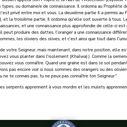
s types, ou domaine/e de connaissance. Il ordonna au Prophète d
 c'est privé entre moi et vous. La deuxième partie Il a permis au
 et la troisième partie, Il ordonna qu'elle soit ouverte à tous. L
naissances, et une connaissance plus approfondie de celle-ci est
il peut produire des dattes, l'oranger a une connaissance différen
es, les oliviers des olives, et c'est ainsi que tout dans l'univ
e votre Seigneur, mais maintenant, dans notre position, elle 
evez vous planter dans l'isolement (
Khalwa
).). Comme la semenc
ouvez vous connaître. Quand une graine est dans le sol pendant d
ns pas encore voir si nous sommes des orangers ou des oliviers.
u ne te connais pas, tu ne peux pas connaître ton Seigneur."
, les serpents apprennent à vous mordre et les mulets apprennen