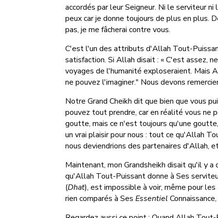
accordés par leur Seigneur. Ni le serviteur ni
peux car je donne toujours de plus en plus. 
pas, je me fâcherai contre vous.
C'est l'un des attributs d'Allah Tout-Puissan
satisfaction. Si Allah disait : « C'est assez, n
voyages de l'humanité exploseraient. Mais A
ne pouvez l'imaginer." Nous devons remercier 
Notre Grand Cheikh dit que bien que vous pu
pouvez tout prendre, car en réalité vous ne
goutte, mais ce n'est toujours qu'une goutte, 
un vrai plaisir pour nous : tout ce qu'Allah 
nous deviendrions des partenaires d'Allah, et
Maintenant, mon Grandsheikh disait qu'il y 
qu'Allah Tout-Puissant donne à Ses serviteu
(
Dhat
), est impossible à voir, même pour les 
rien comparés à Ses
Essentiel
Connaissance, 
Regardez aussi ce point : Quand Allah Tout-