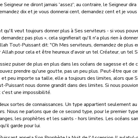
 le Seigneur ne diront jamais 'assez'; au contraire, le Seigneur di
Demandez dix et je vous donnerai cent, demandez cent et je vous 
t qu'Il veut toujours donner plus à Ses serviteurs - si vous pouv
e demandez pas plus », cela signifierait qu'Il n'a plus rien à donner 
llah Tout-Puissant dit: "Oh Mes serviteurs, demandez de plus en
Allah pour cela et être heureux d'avoir un tel Créateur, un tel S
issiez puiser de plus en plus dans les océans de sagesse et de 
 pouvez prendre qu'une goutte, pas un peu plus. Peut-être que
et peu importe sa taille, elle a toujours des limites, alors que 
Tout-Puissant nous donne grandit dans des limites. Si nous pouvio
 c'est une impossibilité.
a deux sortes de connaissances. Un type appartient seulement au
rs. Nous ne parlons que de ce second type, pour le premier typ
anges, les prophètes et les saints - hors limites. Les océans san
qu'il garde pour lui.
Puissant appela Son Prophète la Nuit de l'Ascension (
Laylatul-