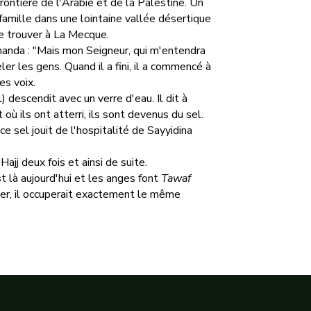
 frontière de l'Arabie et de la Palestine. Un
 famille dans une lointaine vallée désertique
le trouver à La Mecque.
demanda : "Mais mon Seigneur, qui m'entendra
ler les gens. Quand il a fini, il a commencé à
les voix.
) descendit avec un verre d'eau. Il dit à
ù ils ont atterri, ils sont devenus du sel.
e sel jouit de l'hospitalité de Sayyidina
Hajj deux fois et ainsi de suite.
t là aujourd'hui et les anges font
Tawaf
er, il occuperait exactement le même