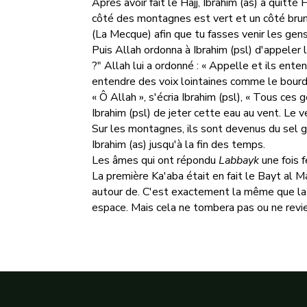
Après avoir fait le Hajj, Ibrahim (as) a quitté
côté des montagnes est vert et un côté brun et
(La Mecque) afin que tu fasses venir les gens
Puis Allah ordonna à Ibrahim (psl) d'appeler 
?" Allah lui a ordonné : « Appelle et ils ente
entendre des voix lointaines comme le bour
« Ô Allah », s'écria Ibrahim (psl), « Tous ces 
Ibrahim (psl) de jeter cette eau au vent. Le 
Sur les montagnes, ils sont devenus du sel gem
Ibrahim (as) jusqu'à la fin des temps.
Les âmes qui ont répondu
Labbayk
une fois f
La première Ka'aba était en fait le Bayt al M
autour de. C'est exactement la même que la
espace. Mais cela ne tombera pas ou ne revie