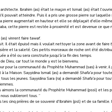
'architecte. Ibrahim (as) était le maçon et Ismail (as) était l'ouvrie
'il pouvait atteindre. Puis il a pris une grosse pierre sur laquelle
 la pierre augmentait en hauteur et elle se déplaçait d'elle-même
ba, cette pierre est restée à proximité et est devenue ce que
q (as) vinrent faire
tawaf
.
sit. Il était épuisé mais il voulait nettoyer la zone avant de faire
ssière et la saleté. Ces petits morceaux de roche ont été distrib
e a été ou sera construite jusqu'à la fin des temps.
de Dieu, car tout le monde y est le bienvenu.
ur pour la communauté du Prophète Muhammad (sas) à venir, il p
 à la Maison. Sayyidina Ismail (as) a demandé
Shafa'a
pour toute
 tous les jeunes. Sayyidina Sara (ra) a demandé
Shafa'a
pour tout
 femmes.
Nous aimons la communauté du Prophète Muhammad (pssl) et les pèl
 nous oublieront tous. ”
 les cinq prières de se souvenir d'Ibrahim (psl) et de sa famille. 