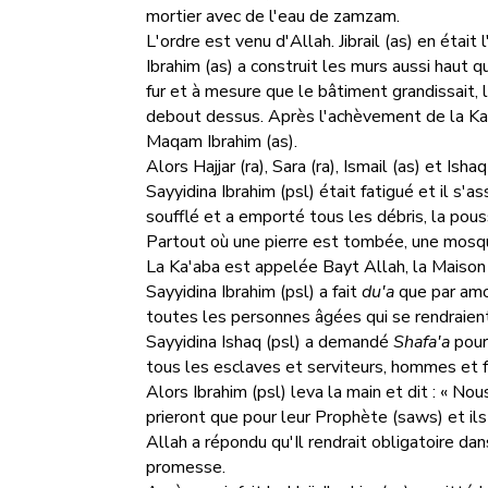
mortier avec de l'eau de zamzam.
L'ordre est venu d'Allah. Jibrail (as) en était l
Ibrahim (as) a construit les murs aussi haut qu
fur et à mesure que le bâtiment grandissait,
debout dessus. Après l'achèvement de la Kaa
Maqam Ibrahim (as).
Alors Hajjar (ra), Sara (ra), Ismail (as) et Isha
Sayyidina Ibrahim (psl) était fatigué et il s'as
soufflé et a emporté tous les débris, la pou
Partout où une pierre est tombée, une mosqué
La Ka'aba est appelée Bayt Allah, la Maison 
Sayyidina Ibrahim (psl) a fait
du'a
que par amo
toutes les personnes âgées qui se rendraient
Sayyidina Ishaq (psl) a demandé
Shafa'a
pour
tous les esclaves et serviteurs, hommes et
Alors Ibrahim (psl) leva la main et dit : « 
prieront que pour leur Prophète (saws) et ils
Allah a répondu qu'Il rendrait obligatoire dans
promesse.