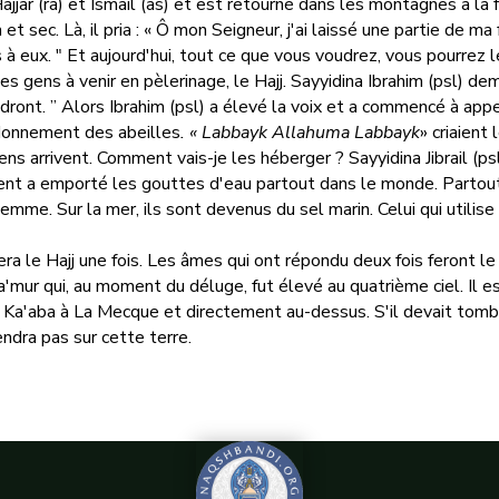
 Hajjar (ra) et Ismail (as) et est retourné dans les montagnes à la
 sec. Là, il pria : « Ô mon Seigneur, j'ai laissé une partie de ma
 à eux. " Et aujourd'hui, tout ce que vous voudrez, vous pourrez 
les gens à venir en pèlerinage, le Hajj. Sayyidina Ibrahim (psl) 
ndront. ” Alors Ibrahim (psl) a élevé la voix et a commencé à appe
donnement des abeilles
. « Labbayk Allahuma Labbayk
» criaient 
gens arrivent. Comment vais-je les héberger ? Sayyidina Jibrail (psl
vent a emporté les gouttes d'eau partout dans le monde. Partout o
me. Sur la mer, ils sont devenus du sel marin. Celui qui utilise c
era le Hajj une fois. Les âmes qui ont répondu deux fois feront le 
a'mur qui, au moment du déluge, fut élevé au quatrième ciel. Il es
 Ka'aba à La Mecque et directement au-dessus. S'il devait tomb
ndra pas sur cette terre.