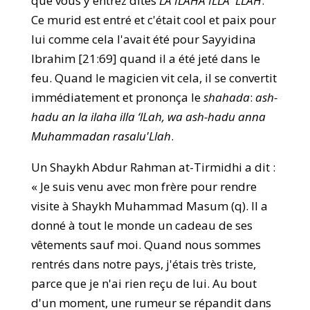
que vous y entrez dites
LA ILAHA ILLA 'LLAH
.”
Ce murid est entré et c'était cool et paix pour
lui comme cela l'avait été pour Sayyidina
Ibrahim [21:69] quand il a été jeté dans le
feu. Quand le magicien vit cela, il se convertit
immédiatement et prononça le
shahada
:
ash-
hadu an la ilaha illa ‘lLah, wa ash-hadu anna
Muhammadan rasalu'Llah
.
Un Shaykh Abdur Rahman at-Tirmidhi a dit :
« Je suis venu avec mon frère pour rendre
visite à Shaykh Muhammad Masum (q). Il a
donné à tout le monde un cadeau de ses
vêtements sauf moi. Quand nous sommes
rentrés dans notre pays, j'étais très triste,
parce que je n'ai rien reçu de lui. Au bout
d'un moment, une rumeur se répandit dans