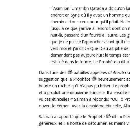
"`Asim ibn `Umar ibn Qatada a dit qu'on lu
endroit en Syrie où il y avait un homme qui
chemin et tous ceux pour qui il priait étaien
jusqu'à ce que j'arrive à l'endroit dont on 
nuit-là, passant d'un fourré à l'autre. Les 
que je ne puisse l'approcher avant qu'il n'en
vers moi et j'ai dit : « Que Dieu ait pitié
demandent pas aujourd'hui ; le temps est
est allé dans le fourré. Le Prophète a dit à 
Dans l'une des
batailles appelées
al-Ahzab
o
suggestion que le Prophète
heureusement acce
heurté un rocher qu'il n'a pas pu briser. Le prop
et a produit une deuxième étincelle. Il a ensuite
vu ces étincelles?" Salman a répondu: "Oui, ô Pro
ouvert le Yémen. Avec la deuxième étincelle, Alla
Salman a rapporté que le Prophète
dit : « Ri
généreux, et il a honte de détourner les mains vide