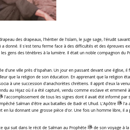
apeau des drapeaux, l'héritier de l'islam, le juge sage, l'érudit sav
i a donné. Il s'est tenu ferme face à des difficultés et des épreuves
 les gens des ténèbres à la lumière. Il était un noble compagnon du
ée d'une ville près d'Ispahan. Un jour en passant devant une église, il 
illeur que la religion de son éducation. En apprenant que la religion étai
ssocia à une succession d'anachorètes chrétiens. Il apprit d'eux la ve
endu au Hijaz où il a été capturé, vendu comme esclave et emmené à 
l'accomplissement de tous les signes dont il avait été informé par s
 empêché Salman d'être aux batailles de Badr et Uhud. L'Apôtre
l'a 
t en lui donnant une grosse pièce d'or. Une fois un homme libre, il a p
ce qui suit dans le récit de Salman au Prophète
de son voyage à la r