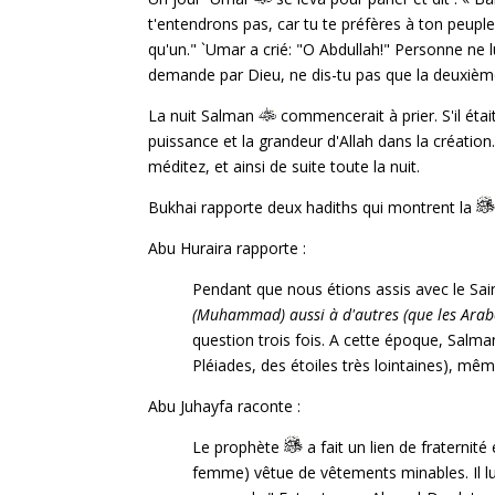
t'entendrons pas, car tu te préfères à ton peup
qu'un." `Umar a crié: "O Abdullah!" Personne ne lui
demande par Dieu, ne dis-tu pas que la deuxième
La nuit Salman
commencerait à prier. S'il étai
puissance et la grandeur d'Allah dans la création. 
méditez, et ainsi de suite toute la nuit.
Bukhai rapporte deux hadiths qui montrent la
Abu Huraira rapporte :
Pendant que nous étions assis avec le Sa
(Muhammad) aussi à d'autres (que les Ara
question trois fois. A cette époque, Salman
Pléiades, des étoiles très lointaines), mê
Abu Juhayfa raconte :
Le prophète
a fait un lien de fraterni
femme) vêtue de vêtements minables. Il lui 