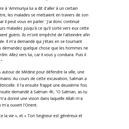
 à 'Ammuriya lui a dit d'aller à un certain
autre, les malades se mettaient en travers de son
ar il peut vous en parler.' J'ai donc continué
eurs malades jusqu'à ce qu'il sorte vers eux cette
aient guéris. Ils m'ont empêché de l'atteindre afin
paule. Il m'a demandé qui j'étais en se tournant
: « Vous demandez quelque chose que les hommes ne
râm
. Allez vers lui, car il vous y conduira. Puis il
."
 autour de Médine pour défendre la ville, une
s mains. Au cours de cette excavation, Salman a
étincelle. Il l'a ensuite frappé une deuxième fois
 a ensuite demandé à Salman
, "O Salman, as-tu
 m'a donné une vision dans laquelle Allah m'a
 m'a ouvert l'Orient.
te la vie », et « Ton Seigneur est généreux et