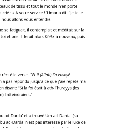
ceaux de tissu et tout le monde n'en porte
crié : « A votre service ! `Umar a dit: "Je te le
, nous allons vous entendre.
 se fatiguait, il contemplait et méditait sur la
i et prie. Il ferait alors
Dhikr
à nouveau, puis
récité le verset "
Et Il (Allah) l'a envoyé
n'a pas répondu jusqu'à ce que j'aie répété ma
 disant: "Si la foi était à ath-Thurayya (les
 l'atteindraient."
Abu ad-Darda' et a trouvé Um ad-Darda' (sa
Abu ad-Darda' n'est pas intéressé par le luxe de