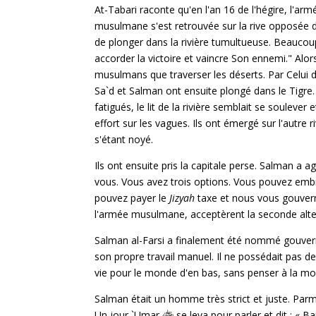
At-Tabari raconte qu'en l'an 16 de l'hégire, l'a
musulmane s'est retrouvée sur la rive opposée 
de plonger dans la rivière tumultueuse. Beaucou
accorder la victoire et vaincre Son ennemi." Alors
musulmans que traverser les déserts. Par Celui 
Sa`d et Salman ont ensuite plongé dans le Tigre.
fatigués, le lit de la rivière semblait se souleve
effort sur les vagues. Ils ont émergé sur l'autre
s'étant noyé.
Ils ont ensuite pris la capitale perse. Salman a 
vous. Vous avez trois options. Vous pouvez embr
pouvez payer le
Jizyah
taxe et nous vous gouvern
l'armée musulmane, acceptèrent la seconde alte
Salman al-Farsi a finalement été nommé gouverneu
son propre travail manuel. Il ne possédait pas de 
vie pour le monde d'en bas, sans penser à la mor
Salman était un homme très strict et juste. Parm
Un jour `Umar
se leva pour parler et dit : « 