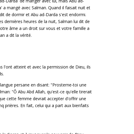
d-Darda' de manger avec lui, mais Abu ad-
' a mangé avec Salman. Quand il faisait nuit et
 a dit de dormir et Abu ad-Darda s'est endormi.
 dernières heures de la nuit, Salman lui dit de
 votre âme a un droit sur vous et votre famille a
an a dit la vérité.
l'ont atteint et avec la permission de Dieu, ils
ds.
a langue persane en disant: "Prosterne-toi une
an: "Ô Abu Abd Allah, qu'est-ce qu'elle tirerait
ue cette femme devrait accepter d'offrir une
 prières. En fait, celui qui a part aux bienfaits