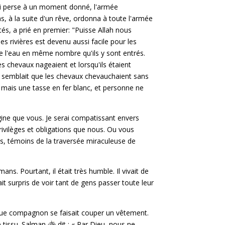
 roi perse à un moment donné, l'armée
s, à la suite d'un rêve, ordonna à toute l'armée
és, a prié en premier: "Puisse Allah nous
es rivières est devenu aussi facile pour les
de l'eau en même nombre qu'ils y sont entrés.
s chevaux nageaient et lorsqu'ils étaient
s, il semblait que les chevaux chevauchaient sans
t mais une tasse en fer blanc, et personne ne
igine que vous. Je serai compatissant envers
ivilèges et obligations que nous. Ou vous
s, témoins de la traversée miraculeuse de
. Pourtant, il était très humble. Il vivait de
ait surpris de voir tant de gens passer toute leur
chaque compagnon se faisait couper un vêtement.
e tissu. Salman
dit : « Par Dieu, nous ne