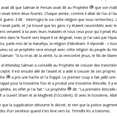
i avait dit que Salman le Persan avait dit au Prophète
que son maître
 vivait entre deux fourrés. Chaque année, comme il allait de l'un à l'
t guéris. Il dit : 'Interrogez-le sur cette religion que vous recherchez, c
m'avait parlé, et j'ai trouvé que les gens s'y étaient rassemblés avec l
gens venaient à lui avec leurs malades et tous ceux pour qui il priait ét
tre dans le fourré vers lequel il se dirigeait, mais je l'ai saisi par l'é
 de toi, parle-moi de la Hanafiya, la religion d'Abraham. Il répondit 
 venu où un prophète sera envoyé avec cette religion du peuple du
Ha
Salman: "Si tu m'as dit la vérité, tu as rencontré Jésus, le fils de Marie
u
al-Khandaq
Salman a conseillé au Prophète de creuser des tranchées
pté. Il est ensuite allé de l'avant et a aidé à creuser de ses propre
hète
a pris une hache et l'a frappé. Le premier coup a fait jaillir une 
 frappé pour la troisième fois et a produit une troisième étincelle. Il
phète, en effet je l'ai fait." Le prophète
dit: "La première étincelle
h a ouvert Sham et al-Maghreb (l'Occident). Et avec le troisième, Allah
en que la supplication détourne le décret, et rien que la justice augmen
s d'un serviteur quand il les lève vers lui. Tirmidhi les a transmis.