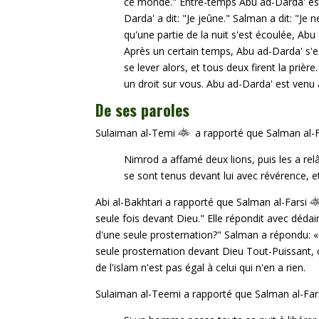
ce monde." Entre-temps Abu ad-Darda' es
Darda' a dit: "Je jeûne." Salman a dit: "J
qu'une partie de la nuit s'est écoulée, Abu
Après un certain temps, Abu ad-Darda' s'es
se lever alors, et tous deux firent la priè
un droit sur vous. Abu ad-Darda' est ven
De ses paroles
Sulaiman al-Temi
a rapporté que Salman al-
Nimrod a affamé deux lions, puis les a rel
se sont tenus devant lui avec révérence, e
Abi al-Bakhtari a rapporté que Salman al-Farsi
seule fois devant Dieu." Elle répondit avec déda
d'une seule prosternation?" Salman a répondu: «
seule prosternation devant Dieu Tout-Puissant, cel
de l'islam n'est pas égal à celui qui n'en a rien.
Sulaiman al-Teemi a rapporté que Salman al-Far