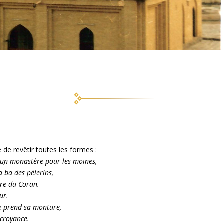
e revêtir toutes les formes :
 un monastère pour les moines,
`
a
ba des pèlerins,
vre du Coran.
ur.
ue prend sa monture,
 croyance.