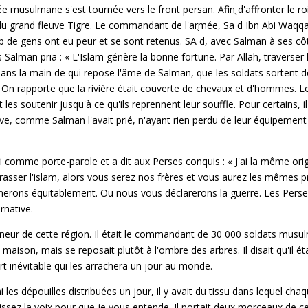
rmée musulmane s'est tournée vers le front persan. Afin d'affronter le
`
du grand fleuve Tigre. Le commandant de l'armée, Sa
d Ibn Abi Waqqa
`
p de gens ont eu peur et se sont retenus. SA
d, avec Salman à ses côt
 Salman pria : « L'Islam génère la bonne fortune. Par Allah, traverser l
dans la main de qui repose l'âme de Salman, que les soldats sortent 
 On rapporte que la rivière était couverte de chevaux et d'hommes. Le
r et les soutenir jusqu'à ce qu'ils reprennent leur souffle. Pour certain
 rive, comme Salman l'avait prié, n'ayant rien perdu de leur équipemen
agi comme porte-parole et a dit aux Perses conquis : « J'ai la même or
asser l'islam, alors vous serez nos frères et vous aurez les mêmes pr
erons équitablement. Ou nous vous déclarerons la guerre. Les Perse
rnative.
r de cette région. Il était le commandant de 30 000 soldats musulmans
maison, mais se reposait plutôt à l'ombre des arbres. Il disait qu'il ét
t inévitable qui les arrachera un jour au monde.
i les dépouilles distribuées un jour, il y avait du tissu dans lequel 
Baissez la voix pour que je vous entende. Il portait deux morceaux de c