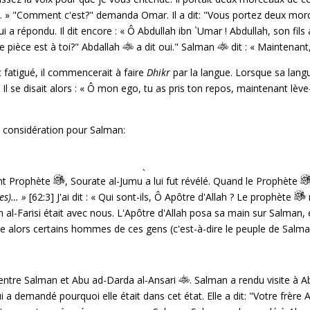
le. » "Comment c'est?" demanda Omar. Il a dit: "Vous portez deux mor
 a répondu. Il dit encore : « Ô Abdullah ibn `Umar ! Abdullah, son fils a 
 pièce est à toi?" Abdallah
a dit oui." Salman
dit : « Maintenant
t fatigué, il commencerait à faire
Dhikr
par la langue. Lorsque sa langue
Il se disait alors : « Ô mon ego, tu as pris ton repos, maintenant lève-to
considération pour Salman:
`
int Prophète
, Sourate al-Jumu
a lui fut révélé. Quand le Prophète
bes)… »
[62:3] J'ai dit : « Qui sont-ils, Ô Apôtre d'Allah ? Le prophète
 al-Farisi était avec nous. L'Apôtre d'Allah posa sa main sur Salman, en
me alors certains hommes de ces gens (c'est-à-dire le peuple de Salman)
té entre Salman et Abu ad-Darda al-Ansari
. Salman a rendu visite à 
a demandé pourquoi elle était dans cet état. Elle a dit: "Votre frère 