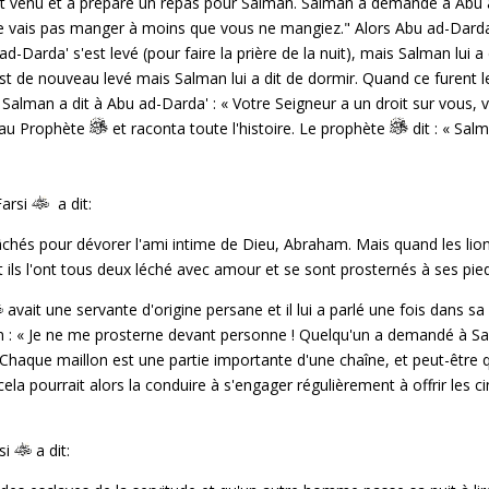
t venu et a préparé un repas pour Salman. Salman a demandé à Abu a
e ne vais pas manger à moins que vous ne mangiez." Alors Abu ad-Darda
 ad-Darda' s'est levé (pour faire la prière de la nuit), mais Salman lui
t de nouveau levé mais Salman lui a dit de dormir. Quand ce furent les
re. Salman a dit à Abu ad-Darda' : « Votre Seigneur a un droit sur vous,
u au Prophète
et raconta toute l'histoire. Le prophète
dit : « Salm
Farsi
a dit:
âchés pour dévorer l'ami intime de Dieu, Abraham. Mais quand les lions 
t ils l'ont tous deux léché avec amour et se sont prosternés à ses pie
avait une servante d'origine persane et il lui a parlé une fois dans s
in : « Je ne me prosterne devant personne ! Quelqu'un a demandé à Salm
Chaque maillon est une partie importante d'une chaîne, et peut-être q
a pourrait alors la conduire à s'engager régulièrement à offrir les cinq
si
a dit: