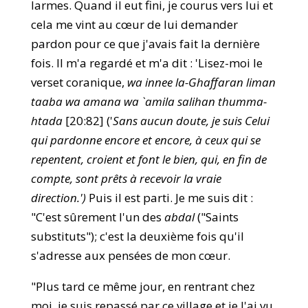
larmes. Quand il eut fini, je courus vers lui et
cela me vint au cœur de lui demander
pardon pour ce que j'avais fait la dernière
fois. Il m'a regardé et m'a dit : 'Lisez-moi le
verset coranique,
wa innee la-Ghaffaran liman
taaba wa amana wa `amila salihan thumma-
htada
[20:82] ('
Sans aucun doute, je suis Celui
qui pardonne encore et encore, à ceux qui se
repentent, croient et font le bien, qui, en fin de
compte, sont prêts à recevoir la vraie
direction.')
Puis il est parti. Je me suis dit :
"C'est sûrement l'un des
abdal
("Saints
substituts"); c'est la deuxième fois qu'il
s'adresse aux pensées de mon cœur.
"Plus tard ce même jour, en rentrant chez
moi, je suis repassé par ce village et je l'ai vu