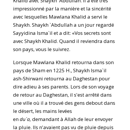
Khalid avec Shaykh 'Abdullah. Il a été très
impressionné par la manière et la sincérité
avec lesquelles Mawlana Khalid a servi le
Shaykh. Shaykh `Abdullah a un jour regardé
Sayyidina Isma`il et a dit: «Vos secrets sont
avec Shaykh Khalid. Quand il reviendra dans
son pays, vous le suivrez.
Lorsque Mawlana Khalid retourna dans son
pays de Sham en 1225 H., Shaykh Isma`il
ash-Shirwani retourna au Daghestan pour
dire adieu à ses parents. Lors de son voyage
de retour au Daghestan, il s'est arrêté dans
une ville où il a trouvé des gens debout dans
le désert, les mains levées
en
du`a,
demandant à Allah de leur envoyer
la pluie. Ils n'avaient pas vu de pluie depuis