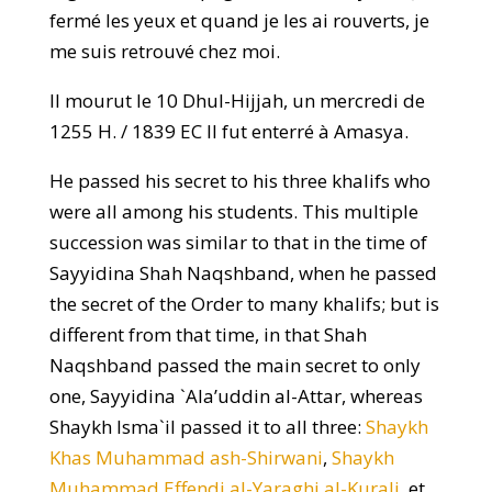
fermé les yeux et quand je les ai rouverts, je
me suis retrouvé chez moi.
Il mourut le 10 Dhul-Hijjah, un mercredi de
1255 H. / 1839 EC Il fut enterré à Amasya.
He passed his secret to his three khalifs who
were all among his students. This multiple
succession was similar to that in the time of
Sayyidina Shah Naqshband, when he passed
the secret of the Order to many khalifs; but is
different from that time, in that Shah
Naqshband passed the main secret to only
one, Sayyidina `Ala’uddin al-Attar, whereas
Shaykh Isma`il passed it to all three:
Shaykh
Khas Muhammad ash-Shirwani
,
Shaykh
Muhammad Effendi al-Yaraghi al-Kurali
, et