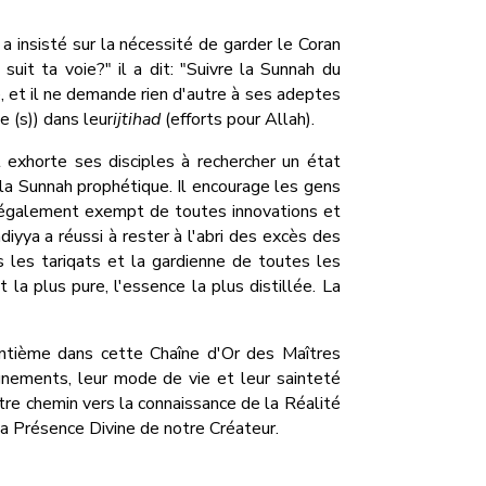
a insisté sur la nécessité de garder le Coran
uit ta voie?" il a dit: "Suivre la Sunnah du
e, et il ne demande rien d'autre à ses adeptes
(s)) dans leur
ijtihad
(efforts pour Allah).
Il exhorte ses disciples à rechercher un état
la Sunnah prophétique. Il encourage les gens
t également exempt de toutes innovations et
iyya a réussi à rester à l'abri des excès des
 les tariqats et la gardienne de toutes les
t la plus pure, l'essence la plus distillée. La
ntième dans cette Chaîne d'Or des Maîtres
ignements, leur mode de vie et leur sainteté
tre chemin vers la connaissance de la Réalité
 la Présence Divine de notre Créateur.