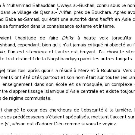
nfin à Muhammad Bahauddan Uways al-Bukhari, connu sous le n
c
 dans le village de Qasr al-
Arifan, près de Boukhara. Après avo
d Baba as-Samasi, qui était une autorité dans
hadith
en Asie ce
a sa formation dans la connaissance externe et interne.
aient l'habitude de faire
Dhikr
à haute voix lorsqu'ils 
hband, cependant, bien qu'il n'ait jamais critiqué ni objecté au 
ikr
; l'un est silencieux et l'autre est bruyant. J'ai choisi le si
le trait distinctif de la Naqshbandiyya parmi les autres tariqats.
 trois fois, après quoi il a résidé à Merv et à Boukhara. Vers la 
ments ont été cités partout et son nom était sur toutes les lan
 un enseignement dans son école et sa mosquée, un complexe q
tre d'apprentissage islamique d'Asie centrale et existe toujou
ns de régime communiste.
hangé le cœur des chercheurs de l'obscurité à la lumière. Il
e ses prédécesseurs s'étaient spécialisés, mettant l'accent sur 
 (s), «
Ihsan
est d'adorer Dieu comme si vous le voyiez.