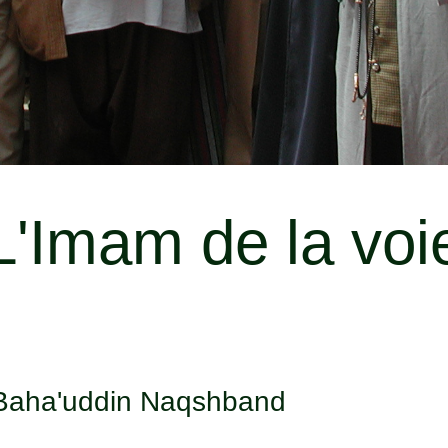
L'Imam de la voi
 Baha'uddin Naqshband