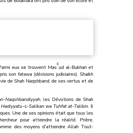
ifs de Boukhara ont pris soin de son école et
c
 Parmi eux se trouvent Mas
ud al-Bukhari et
mpris son
fatawa
(décisions judiciaires). Shaikh
a vie de Shah Naqshband, de ses vertus et de
n-Naqshbandiyyah
, les Dévotions de Shah
t
Hadiyyatu-s-Salikan wa Tuhfat at-Talibin
. Il
iques. Une de ses opinions était que tous les
ercheur pour atteindre la réalité. Prière,
comme des moyens d'atteindre Allah Tout-