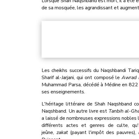
Lorsque Shah Naqshband est mort, il a été en
de sa mosquée, les agrandissant et augment
Les cheikhs successifs du Naqshbandi Tari
Sharif al-Jarjani, qui ont composé le
Awrad 
Muhammad Parsa, décédé à Médine en 822 H
ses enseignements.
L'héritage littéraire de Shah Naqshband c
Naqshband. Un autre livre est
Tanbih al-Gha
a laissé de nombreuses expressions nobles lo
différents actes et genres de culte, qu'i
jeûne,
zakat
(payant l'impôt des pauvres),