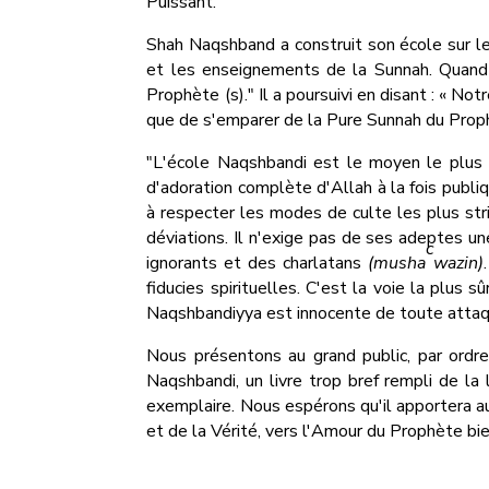
Puissant.
Shah Naqshband a construit son école sur le 
et les enseignements de la Sunnah. Quand il
Prophète (s)." Il a poursuivi en disant : « Notr
que de s'emparer de la Pure Sunnah du Proph
"L'école Naqshbandi est le moyen le plus 
d'adoration complète d'Allah à la fois publ
à respecter les modes de culte les plus stri
déviations. Il n'exige pas de ses adeptes un
c
ignorants et des charlatans
(musha
wazin)
fiducies spirituelles. C'est la voie la plus s
Naqshbandiyya est innocente de toute attaqu
Nous présentons au grand public, par ord
Naqshbandi, un livre trop bref rempli de la
exemplaire. Nous espérons qu'il apportera au
et de la Vérité, vers l'Amour du Prophète bie