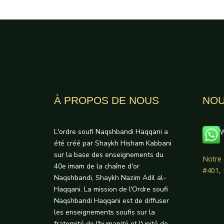
À PROPOS DE NOUS
NOU
L'ordre soufi Naqshbandi Haqqani a
W
été créé par Shaykh Hisham Kabbani
sur la base des enseignements du
Notre 
40e imam de la chaîne d'or
#401,
Naqshbandi, Shaykh Nazim Adil al-
Haqqani. La mission de l'Ordre soufi
Naqshbandi Haqqani est de diffuser
les enseignements soufis sur la
fraternité de l'humanité et l'unité de