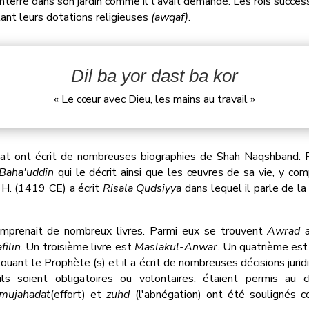
terré dans son jardin comme il l'avait demandé. Les rois success
ant leurs dotations religieuses
(awqaf)
.
Dil ba yor dast ba kor
« Le cœur avec Dieu, les mains au travail »
qat ont écrit de nombreuses biographies de Shah Naqshband.
Baha'uddin
qui le décrit ainsi que les œuvres de sa vie, y co
. (1419 CE) a écrit
Risala Qudsiyya
dans lequel il parle de l
omprenait de nombreux livres. Parmi eux se trouvent
Awrad a
filin
. Un troisième livre est
Maslakul-Anwar
. Un quatrième es
uant le Prophète (s) et il a écrit de nombreuses décisions jurid
ls soient obligatoires ou volontaires, étaient permis au ch
mujahadat
(effort) et
zuhd
(l'abnégation) ont été soulignés 