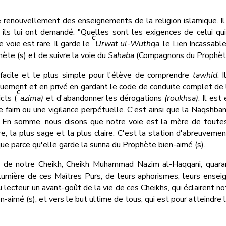
renouvellement des enseignements de la religion islamique. Il 
s lui ont demandé: "Quelles sont les exigences de celui qui s
c
e voie est rare. Il garde le
Urwat ul-Wuthqa
, le Lien Incassabl
ète (s) et de suivre la voie du
Sahaba
(Compagnons du Prophète 
facile et le plus simple pour l'élève de comprendre
tawhid
. 
iquement et en privé en gardant le code de conduite complet de 
c
cts (
azima)
et d'abandonner les dérogations
(roukhsa)
. Il es
e faim ou une vigilance perpétuelle. C'est ainsi que la Naqshband
. En somme, nous disons que notre voie est la mère de toutes
ûre, la plus sage et la plus claire. C'est la station d'abreuvemen
e parce qu'elle garde la sunna du Prophète bien-aimé (s).
re de notre Cheikh, Cheikh Muhammad Nazim al-Haqqani, quara
 lumière de ces Maîtres Purs, de leurs aphorismes, leurs ense
 lecteur un avant-goût de la vie de ces Cheikhs, qui éclairent no
n-aimé (s), et vers le but ultime de tous, qui est pour atteindre