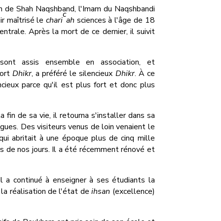
om de Shah Naqshband, l'Imam du Naqshbandi
c
ir maîtrisé le
chari
ah
sciences à l'âge de 18
ntrale. Après la mort de ce dernier, il suivit
sont assis ensemble en association, et
fort
Dhikr
, a préféré le silencieux
Dhikr
. À ce
lencieux parce qu'il est plus fort et donc plus
fin de sa vie, il retourna s'installer dans sa
gues. Des visiteurs venus de loin venaient le
ui abritait à une époque plus de cinq mille
rs de nos jours. Il a été récemment rénové et
 a continué à enseigner à ses étudiants la
la réalisation de l'état de
ihsan
(excellence)