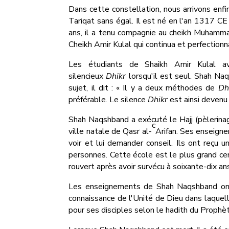
Dans cette constellation, nous arrivons e
Tariqat sans égal. Il est né en l'an 1317 CE
ans, il a tenu compagnie au cheikh Muhamma
Cheikh Amir Kulal qui continua et perfectionn
Les étudiants de Shaikh Amir Kulal av
silencieux
Dhikr
lorsqu'il est seul. Shah Naqs
sujet, il dit : « Il y a deux méthodes de
Dh
préférable. Le silence
Dhikr
est ainsi devenu 
Shah Naqshband a exécuté le Hajj (pèlerinage)
c
ville natale de Qasr al-
Arifan. Ses enseigne
voir et lui demander conseil. Ils ont reçu
personnes. Cette école est le plus grand cen
rouvert après avoir survécu à soixante-dix a
Les enseignements de Shah Naqshband ont c
connaissance de l'Unité de Dieu dans laquell
pour ses disciples selon le hadith du Prophète