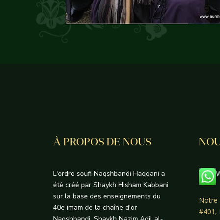
À PROPOS DE NOUS
NOU
L'ordre soufi Naqshbandi Haqqani a
W
été créé par Shaykh Hisham Kabbani
sur la base des enseignements du
Notre 
40e imam de la chaîne d'or
#401,
Naqshbandi, Shaykh Nazim Adil al-