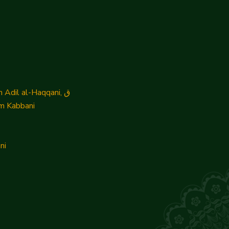
Shaykh Muhammad Nazim Adil al-Haqqani, ق
m Kabbani
ni