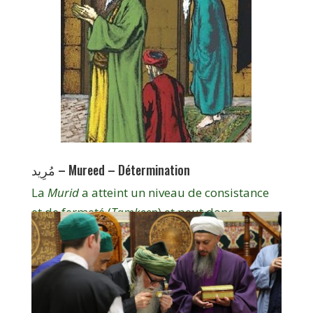
مُرِيد – Mureed – Détermination
La
Murid
a atteint un niveau de consistance
et de fermeté (
Tamkeen
) et peut donc
assumer des tâches quotidiennes
supplémentaires
waza'if
, devoirs spirituels.