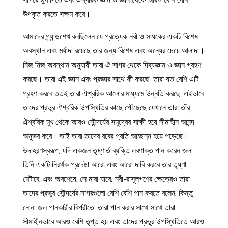
সাগরে ডুব দিতে এবং ঐশ্বরিক জ্ঞান ও জ্ঞান থেকে আরও বেশি বেশি
উপকৃত করতে সক্ষম করে।
আমাদের গ্র্যান্ডশেখ বলছিলেন যে প্রত্যেক নবী ও সাধকের একটি বিশেষ
অবস্থান এবং মর্যাদা রয়েছে তার জন্য বিশেষ এবং অন্যের চেয়ে আলাদা।
নিজ নিজ অবস্থান অনুযায়ী তারা ঐ সাগর থেকে দিব্যজ্ঞান ও জ্ঞান গ্রহণ
করছে। তারা এই জ্ঞান এবং প্রজ্ঞার সাথে কী করছে' তারা যত বেশি এটি
গ্রহণ করবে ততই তারা ঐশ্বরিক আলোর মাধ্যমে উন্নতি করছে, এইভাবে
তাদের প্রভুর ঐশ্বরিক উপস্থিতির কাছে পৌঁছেছে যেখানে তারা তাঁর
ঐশ্বরিক মুখ থেকে আরও সৌন্দর্যের সমুদ্রের সাক্ষী হয়ে সীমাহীন আনন্দ
অনুভব করে। তাই তারা তাদের রবের প্রতি আচ্ছন্ন হয়ে পড়েছে।
উদাহরণস্বরূপ, যদি একজন তৃষ্ণার্ত ব্যক্তি লবণাক্ত পান করেন
জল,
তিনি একটি নিরর্থক প্রচেষ্টা আরো এবং আরো দাবি করবে
তার তৃষ্ণা
মেটাবে, এবং অবশেষে, সে মারা যাবে
.
নবী-রাসূলগণের ক্ষেত্রেও তারা
তাদের প্রভুর সৌন্দর্যের সাগরগুলো বেশি বেশি পান করতে বলেন; কিন্তু
নোনা জল পানকারীর বিপরীতে, তারা পান করার সাথে সাথে তারা
সীমাহীনভাবে আরও বেশি তৃপ্ত হয় এবং তাদের প্রভুর উপস্থিতিতে আরও