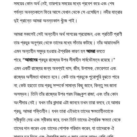
সময়ের কোন অর্থ নেই, তারপরে সময়ের মধ্যে প্রবেশ করে এবং শেষ
পর্যন্ত অনন্তকালে ফিরে আসে যেখান থেকে সে এসেছিল। নদীর যাত্রার
দুই প্রান্তে আমরা অনন্তকাল খুঁজে পাই।
আমরা সকলেই সেই অন্তহীন অর্থ সাগরের প্রয়োজন, এবং প্রতিটি প্রাণী
তার প্রভুর অনুগ্রহ থেকে তাদের মধ্যে সাঁতার কাটছে। তাঁর আয়াতগুলি
এমন অন্তহীন সমুদ্র হওয়ার ঐশ্বরিক কারণ হল
আমরা
বলতে
পারে,
“আমাদের
প্রভুর রাজ্যের উপর সীমাহীন সার্বভৌমত্ব রয়েছে।"
এমন একটি রাজ্যের জন্য অবশ্যই দাস, জীব, উপাসক, ফেরেশতা এবং
রাজ্যের অসীমতা থাকতে হবে। কেউ তার প্রভুকে পুরোপুরি বুঝতে পারে
না; কেউ হয়তো তার প্রভু সম্পর্কে সামান্য কিছু জানে, কিন্তু সব জানা
অসম্ভব। তিনি তাঁর রাজ্যের উপর পরম নিরঙ্কুশ রাজা, এবং তাঁর কোন
অংশীদার নেই। যখন তাঁর বান্দারা এটা জানবে তখন তারা বলবে, হে আমার
প্রভু, আমরা শক্তিহীন। যখন তারা এইভাবে তাদের ক্ষমতাহীনতাকে
স্বীকৃতি দেয় এবং স্বীকার করে, তখন তিনি তাদের ঐশ্বরিক ক্ষমতা থেকে
তাদের দান করেন এবং তাদের পোশাক পরিধান করেন, যা তাদেরকে ঐ