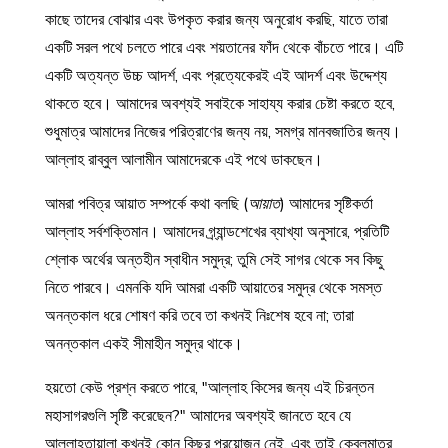
কাছে তাদের বোঝার এবং উপকৃত করার জন্য অনুরোধ করছি, যাতে তারা
একটি সরল পথে চলতে পারে এবং শয়তানের ফাঁদ থেকে বাঁচতে পারে। এটি
একটি অত্যন্ত উচ্চ আদর্শ, এবং প্রত্যেকেরই এই আদর্শ এবং উদ্দেশ্য
থাকতে হবে। আমাদের অবশ্যই সবাইকে সাহায্য করার চেষ্টা করতে হবে,
শুধুমাত্র আমাদের নিজের পরিত্রাণের জন্য নয়, সমগ্র মানবজাতির জন্য।
আল্লাহ রাব্বুল আলামীন আমাদেরকে এই পথে ডাকছেন।
আমরা পবিত্র আয়াত সম্পর্কে কথা বলছি (
আয়াত
) আমাদের সৃষ্টিকর্তা
আল্লাহ সর্বশক্তিমান। আমাদের গ্র্যান্ডশেখের ব্যাখ্যা অনুসারে, প্রতিটি
শ্লোক অর্থের অন্তহীন স্বাধীন সমুদ্র; তুমি সেই সাগর থেকে সব কিছু
নিতে পারবে। এমনকি যদি আমরা একটি আয়াতের সমুদ্র থেকে সমস্ত
অনন্তকাল ধরে শোষণ করি তবে তা কখনই নিঃশেষ হবে না; তারা
অনন্তকাল একই সীমাহীন সমুদ্র থাকে।
হয়তো কেউ প্রশ্ন করতে পারে, "আল্লাহ কিসের জন্য এই চিরন্তন
মহাসাগরগুলি সৃষ্টি করেছেন?" আমাদের অবশ্যই জানতে হবে যে
আল্লাহতায়ালা কখনই কোন কিছুর প্রয়োজন নেই, এবং তাই কেবলমাত্র