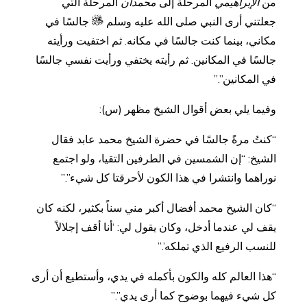
من
الإبراهيمي
المرحلة إلى
محمدان
المرحلة التي
جعلتني أرى النبي صلى الله عليه وسلم
جالسًا في
مكاني، بينما كنت جالسًا في مكانه. ثم اختفيت ورأيته
جالسًا في المكانين. ثم رأيته يختفي ورأيت نفسي جالسًا
في المكانين”.”
وفيما يلي بعض أقوال الشيخ مظهر (س):
“كنتُ مرةً جالسًا في حضرة الشيخ محمد عابد فقال
الشيخ: “إن الشمسين في الطرفين التقيا، ولو اجتمع
نوراهما وانتشرا في هذا الكون لأحرقتا كل شيء”.”
“كان الشيخ محمد أفضال أكبر مني سناً بكثير، لكنه كان
يقف لي عندما أدخل، وكان يقول لي: ‘أنا أقف إجلالاً
للنسب الرفيع الذي تملكه’.”
“هذا العالم كله والكون بأكمله في يدي، وأستطيع أن أرى
كل شيء فيهما بوضوح كما أرى يدي”.”