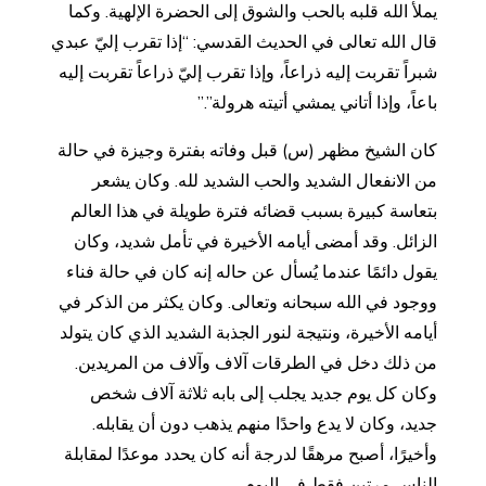
يملأ الله قلبه بالحب والشوق إلى الحضرة الإلهية. وكما
قال الله تعالى في الحديث القدسي: “إذا تقرب إليّ عبدي
شبراً تقربت إليه ذراعاً، وإذا تقرب إليّ ذراعاً تقربت إليه
باعاً، وإذا أتاني يمشي أتيته هرولة”.”
كان الشيخ مظهر (س) قبل وفاته بفترة وجيزة في حالة
من الانفعال الشديد والحب الشديد لله. وكان يشعر
بتعاسة كبيرة بسبب قضائه فترة طويلة في هذا العالم
الزائل. وقد أمضى أيامه الأخيرة في تأمل شديد، وكان
يقول دائمًا عندما يُسأل عن حاله إنه كان في حالة فناء
ووجود في الله سبحانه وتعالى. وكان يكثر من الذكر في
أيامه الأخيرة، ونتيجة لنور الجذبة الشديد الذي كان يتولد
من ذلك دخل في الطرقات آلاف وآلاف من المريدين.
وكان كل يوم جديد يجلب إلى بابه ثلاثة آلاف شخص
جديد، وكان لا يدع واحدًا منهم يذهب دون أن يقابله.
وأخيرًا، أصبح مرهقًا لدرجة أنه كان يحدد موعدًا لمقابلة
الناس مرتين فقط في اليوم.