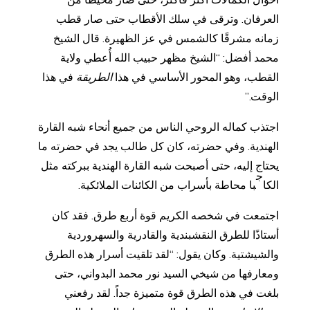
أحوال الكمالات أكثر فأكثر، حتى صار محيطًا من
العرفان. وترقى في سلك الأقطاب حتى صار قطب
زمانه مشرقًا كالشمس في عز الظهيرة. قال الشيخ
محمد أفضل: “الشيخ مظهر حبيب الله أُعطي ولاية
القطب، وهو المحور الأساسي في هذا
الطريقة
في هذا
الوقت.”
اجتذب كماله الروحي الناس من جميع أنحاء شبه القارة
الهندية. وفي حضرته، كان كل طالب يجد في حضرته ما
يحتاج إليه، حتى أصبحت شبه القارة الهندية ببركته مثل
ج
الكا
با محاطة بأسراب من الكائنات الملائكية.
اجتمعت في شخصه الكريم قوة أربع طرق. فقد كان
أستاذًا للطرق النقشبندية والقادرية والسهروردية
والشيشتية. وكان يقول: “لقد تلقيت أسرار هذه الطرق
ومعارفها من شيخي السيد نور محمد البدواني، حتى
بلغت في هذه الطرق قوة متميزة جداً. لقد رفعني