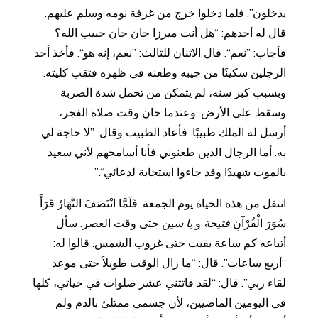
يدخلون”. فلما دخلوا خرج من غرفة نومه وسلم عليهم.
قال له أحدهم: “هل أنت ميرزا جان جان حبيب الله؟
فأجاب: ”نعم“. قال الاثنان للثالث: ”نعم، إنه هو“. فأخذ أحد
الرجلين سكينًا من جيبه وطعنه في ظهره فثقب كليته.
وبسبب كبر سنه، لم يتمكن من تحمل شدة الضربة
وسقط على الأرض. وعندما حان وقت صلاة الفجر،
أرسل له الملك طبيبًا. فأعاد الطبيب وقال: ”لا حاجة لي
به. أما الرجال الذين طعنوني فأنا أسامحهم لأني سعيد
بالموت شهيدًا وقد جاءوا استجابة لدعائي“.”
انتقل من هذه الحياة يوم الجمعة. فَلَمَّا انْتَصَفَ النَّهَارُ قَرَأَ
سُوَرَ الْقُرْآنِ
فتيحة
و
يا سين
حتى وقت العصر. سأل
أتباعه كم ساعة بقيت حتى غروب الشمس. قالوا له:
“أربع ساعات”. قال: “ما زال الوقت طويلاً حتى موعد
لقاء ربي”. قال: “لقد فاتتني عشر صلوات في حياتي، كلها
في اليومين الماضيين، لأن جسمي ممتلئ بالدم ولم