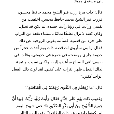
إلى مستوى مريح.
قال: “ذات مرة زرت قبر الشيخ محمد حافظ محسن،
فزرت قبر الشيخ محمد حافظ محسن. اختفيت من
نفسي ورأيت في رؤيا رأيت جسده. لم يكن قد تحلل،
وكان كفنه لا يزال نظيفًا تمامًا باستثناء بقعة من التراب
على جزء من قدميه. فسألته بقوتي الروحية عن ذلك.
فقال: ‘يا بني سأروي لك قصة. ذات يوم أخذت حجراً من
حديقة جاري ووضعته في حفرة في حديقتي، وقلت في
نفسي: ‘في الصباح سأعيده إليه’، ولكني نسيت. ونتيجة
لذلك الفعل، ظهر التراب على كفني. لقد لوث ذلك الفعل
الواحد كفني’.”
قَالَ: “مَا رُفِعْتُمْ فِي التَّقْوَى رُفِعْتُمْ فِي الْقَدَاسَةِ”.”
وَغَضِبَ ذَاتَ يَوْمٍ عَلَى جَبَّارٍ فَقَالَ: رَأَيْتُ رُؤْيَا رَأَيْتُ فِيهَا أَنَّ
جَمِيعَ الشُّيُوخِ مِنْ أَبِي بَكْرٍ الصِّدِّيقِ
حتى شيوخ اليوم
لم يكونوا راضين عن ذلك الطاغية”. وفي اليوم التالي