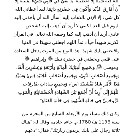
اللَّهَ فِيهِ شَيْئًا إِلَّا أُعْطِيتُهُ. مَا بَقِيَ فِي قَلْبِي شَيْءٌ تَمَنَّيْتُهُ إِلَّا
أَنْ أُفَارِقَ الدُّنْيَا وَأَكُونَ فِي حَضْرَتِهِ دَائِمًا. لقد أعطاني الله
كل شيء إلا الإذن بالذهاب إليه. أسأل الله أن يأخذني إليه
اليوم قبل الغد. لكنني لا أريد أن أذهب إليه كشخص
عادي. أريد أن أذهب إليه كما وصفه الله تعالى في القرآن
الكريم شهيداً حياً دائماً. اللهم اجعلني شهيدًا في الدنيا
واقبضني إليك شهيدًا. هذا النوع من الموت يدخل السعادة
على قلبي ويجعلني في حضرة نبيك
وإبراهيم
وموسى
, وَبِجَمِيعِ أَنْبِيَائِكَ الْمِائَةِ وَأَرْبَعَةٍ وَعِشْرِينَ أَلْفًا،
وَبِجَمِيعِ أَصْحَابِ النَّبِيِّ، وَبِجَمِيعِ أَصْحَابِ الْجُنَيْدِ (س) وَسَيِّدِ
هَذَا الْأَمْرِ شَاهْ نَقْشَبَنْدَ (س)، وَبِجَمِيعِ سَادَاتِ
طارقات
.
اللَّهُمَّ إِنِّي أُرِيدُ أَنْ أَجْمَعَ بَيْنَ الشَّهَادَةِ الْجُسْمَانِيَّةِ وَالْمَوْتِ
الرُّوحَانِيِّ فِي حَالَةِ الشُّهُودِ فِي حَالَةِ الْفَنَاءِ” .”
وكان ذلك مساء يوم الأربعاء، السابع من المحرم من
سنة 1195 هـ/ 1780 م. جاءه خادمه وقال له: “هناك
ثلاثة رجال على بابك. يريدون زيارتك”. فقال: “دعهم