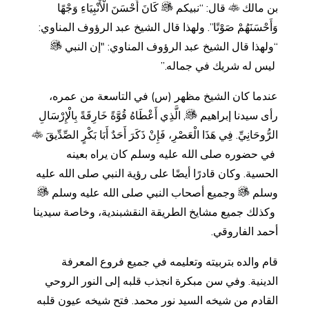
بن مالك
قال: “نبيكم
كَانَ أَحْسَنَ الْأَنْبِيَاءِ وَجْهًا
وَأَحْسَنَهُمْ صَوْتًا”. ولهذا قال الشيخ عبد الرؤوف المناوي:
“ولهذا قال الشيخ عبد الرؤوف المناوي: "إن النبي
ليس له شريك في جماله.”
عندما كان الشيخ مظهر (س) في التاسعة من عمره،
رأى سيدنا إبراهيم
, الَّذِي أَعْطَاهُ قُوَّةً خَارِقَةً بِالْإِرْسَالِ
الرُّوحَانِيِّ. فِي هَذَا الْعَصْرِ، فَإِنْ ذَكَرَ أَحَدٌ أَبَا بَكْرٍ الصِّدِّيقَ
في حضوره صلى الله عليه وسلم كان يراه بعينه
الحسية. وكان قادرًا أيضًا على رؤية النبي صلى الله عليه
وسلم
وجميع أصحاب النبي صلى الله عليه وسلم
وكذلك جميع مشايخ الطريقة النقشبندية، وخاصة سيدينا
أحمد الفاروقي.
قام والده بتربيته وتعليمه في جميع فروع المعرفة
الدينية. وفي سن مبكرة انجذب قلبه إلى النور الروحي
القادم من شيخه السيد نور محمد. فتح شيخه عيون قلبه