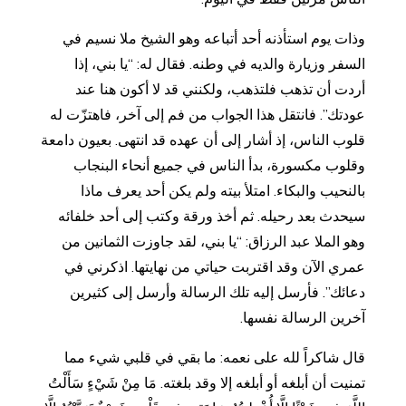
وذات يوم استأذنه أحد أتباعه وهو الشيخ ملا نسيم في
السفر وزيارة والديه في وطنه. فقال له: “يا بني، إذا
أردت أن تذهب فلتذهب، ولكنني قد لا أكون هنا عند
عودتك”. فانتقل هذا الجواب من فم إلى آخر، فاهتزّت له
قلوب الناس، إذ أشار إلى أن عهده قد انتهى. بعيون دامعة
وقلوب مكسورة، بدأ الناس في جميع أنحاء البنجاب
بالنحيب والبكاء. امتلأ بيته ولم يكن أحد يعرف ماذا
سيحدث بعد رحيله. ثم أخذ ورقة وكتب إلى أحد خلفائه
وهو الملا عبد الرزاق: “يا بني، لقد جاوزت الثمانين من
عمري الآن وقد اقتربت حياتي من نهايتها. اذكرني في
دعائك”. فأرسل إليه تلك الرسالة وأرسل إلى كثيرين
آخرين الرسالة نفسها.
قال شاكراً لله على نعمه: ما بقي في قلبي شيء مما
تمنيت أن أبلغه أو أبلغه إلا وقد بلغته. مَا مِنْ شَيْءٍ سَأَلْتُ