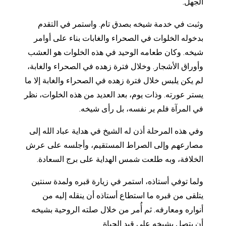
الجهل.
وثبت في خدمة شيخه بصدق تام. واستمر في التقدم
بدخوله الخلوات في الصحراء والغابات بناء على أوامر
شيخه. وكان طعامه الوحيد في هذه الخلوات هو العشب
وأوراق الأشجار. وخلال فترة زهده في الصحراء والغابة،
لم يكن يلبس خلال فترة زهده في الصحراء والغابة إلا ما
يستر عورته. وذات يوم، بعد العديد من هذه الخلوات، نظر
في المرآة فلم ير نفسه، بل رأى شيخه.
وفي هذه المرحلة أذن له الشيخ في هداية عباد الله إلى
مصارعهم وإلى الصراط المستقيم، وأجلسه على عرش
الخلافة، وبه طلعت شمس الهداية على برج السعادة.
ولما توفي أستاذه، استمر في زيارة قبره ولمدة سنتين
يتلقى من قبره ما استطاع أستاذه أن ينقله إليه من
أنواره ومعارفه. ثم أُمر من خلال صلته الروحية بشيخه
أن يتصل بشيخه على قيد الحياة.