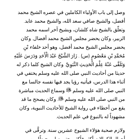
وصل إلى باب الأولياء الكاملين في عصره الشيخ محمد
أفضل، والشيخ صافي سعد الله، والشيخ محمد عابد.
وتعلّق بالشيخ شاه كلشان، وبشيخ آخر اسمه محمد
الزبير، وكان يحضر مجلس الشيخ محمد أفضال. وكان
يحضر مجلس الشيخ محمد أفضل، وهو أحد
خلفاء
بْنِ
مُحَمَّدِ بْنِ مَعْصُومٍ (س) . زَارَ الشَّيْخَ عَبْدَ الْأَحَدِ وَدَرَسَ عَلَيْهِ
وَتَلَقَّى عَنْهُ عِلْمَ الْحَدِيثِ النَّبَوِيِّ. وكان الشيخ كلما ذكر له
حديثا من أحاديث النبي صلى الله عليه وسلم يختفي في
أثناء هذا الدرس، فيأتيه رؤيا يجد فيها نفسه جالسا مع
النبي صلى الله عليه وسلم
وسماع الحديث مباشرة
من النبي صلى الله عليه وسلم
. وكان يصحح ما قد
يقع من أخطاء في رواية الشيخ للأحاديث النبوية، وكان
مشهوداً له بالنبوغ في علم الحديث.
ولازم صحبة هؤلاء الشيوخ عشرين سنة. وترقَّى في