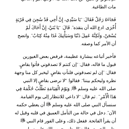
مات الطاغية.
فَجَاءَهُ رَجُلٌ فَقَالَ: “يَا سَيِّدِي، إِنَّ أَخِي قَدْ سُجِنَ فِي قَرْيَةٍ
أُخْرَى. ادع الله أن ينقذه”. قَالَ: “يَا بُنَيَّ، إِنَّ أَخَاكَ لَمْ
يُسْجَنْ، وَلَكِنَّهُ عَمِلَ ذَنْبًا وَسَيَأْتِيكَ غَدًا مِنْهُ كِتَابٌ”. واتضح
أن الأمر كما وصفه.
فأخبر أتباعه ببشارة عظيمة، فرفض بعض الغيورين
قبول ما قاله، فقال: “إن كنتم لا تصدقوني فأتوا بقاضٍ.
فقال: ”إن لم تصدقوني فلنأتِ بقاضٍ. ليخبر كل منا وجهة
نظره وليحكم بيننا“. فقالوا: "لا نرضى بقاضٍ إلا النبي
صلى الله عليه وسلم
, وَيَوْمَ الْقِيَامَةِ نَطْلُبُ حُكْمَهُ فِي
هَذَا الْأَمْرِ” . ثم قال: “لا داعي للانتظار إلى يوم القيامة.
سنسأل النبي صلى الله عليه وسلم
أن يعطي حكمه
الآن”. دخل في حالة من التأمل العميق في قلبه وقيل له
أن يقرأ الفاتحة. ففعل ذلك، وعلى الفور قام النبي