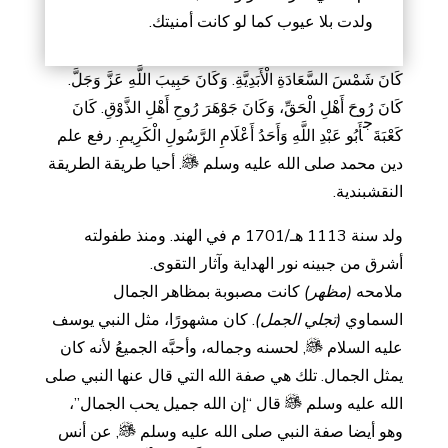
ولدت بلا عيوب كما لو كانت أمنيتك.
كَانَ شَمْسَ السَّعَادَةِ الْأَبَدِيَّةِ. وَكَانَ حَبِيبَ اللَّهِ عَزَّ وَجَلَّ.
كَانَ رُوحَ أَهْلِ الْحَقِّ، وَكَانَ جَوْهَرَ رُوحِ أَهْلِ الذَّوْقِ. كَانَ
ج
كَعْبَةَ
أَبُو عَبْدِ اللَّهِ وَأَحَدُ أَعْلَامِ الرَّسُولِ الْكَرِيمِ. رفع علم
دين محمد صلى الله عليه وسلم
. أحيا طريقة الطريقة
النقشبندية.
ولد سنة 1113 هـ/1701 م في الهند. ومنذ طفولته
أشرق من جبينه نور الهداية وآثار التقوى.
ملامحه
(مظهر)
كانت مصبوبة بمظاهر الجمال
السماوي
(تجلي الجمل)
. كان مشهورًا، مثل النبي يوسف
عليه السلام
, لحسنه وجماله، وأحبَّه الجميعُ لأنه كان
يمثل الجمال. تلك هي صفة الله التي قال عنها النبي صلى
الله عليه وسلم
قال “إن الله جميل يحب الجمال”،
وهو أيضا صفة النبي صلى الله عليه وسلم
, عن أنس