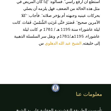
أستطع أن أرفع رأسي”. فسألوه: “إذا كان المريض في
مثل هذه الحالة من الضعف، فهل يلزمه أن يصلي
بحركات عينيه وجبهته أم يؤخر صلاته”. فأجاب: “كلا
الأمرين صحيح”. فَصَبَرَ حَتَّى غَرَبَتِ الشَّمْسُ، فَمَاتَ. كانت
ليلة عاشوراء سنة 1195 هـ / 1781 م. كانت ليلة
عاشوراء، 1195هـ/1781م. ونقل سر السلسلة الذهبية
إلى خليفته,
الشيخ عبد الله الدهلوي
س.
معلومات عنا
تأسست الطريقة النقشبندية الحقانية على يد الشيخ