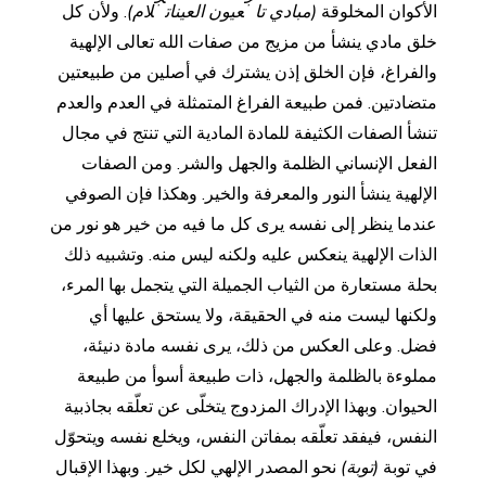
الأكوان المخلوقة
(مبادي تا
عيون العينات
لام)
. ولأن كل
خلق مادي ينشأ من مزيج من صفات الله تعالى الإلهية
والفراغ، فإن الخلق إذن يشترك في أصلين من طبيعتين
متضادتين. فمن طبيعة الفراغ المتمثلة في العدم والعدم
تنشأ الصفات الكثيفة للمادة المادية التي تنتج في مجال
الفعل الإنساني الظلمة والجهل والشر. ومن الصفات
الإلهية ينشأ النور والمعرفة والخير. وهكذا فإن الصوفي
عندما ينظر إلى نفسه يرى كل ما فيه من خير هو نور من
الذات الإلهية ينعكس عليه ولكنه ليس منه. وتشبيه ذلك
بحلة مستعارة من الثياب الجميلة التي يتجمل بها المرء،
ولكنها ليست منه في الحقيقة، ولا يستحق عليها أي
فضل. وعلى العكس من ذلك، يرى نفسه مادة دنيئة،
مملوءة بالظلمة والجهل، ذات طبيعة أسوأ من طبيعة
الحيوان. وبهذا الإدراك المزدوج يتخلّى عن تعلّقه بجاذبية
النفس، فيفقد تعلّقه بمفاتن النفس، ويخلع نفسه ويتحوّل
في توبة
(توبة)
نحو المصدر الإلهي لكل خير. وبهذا الإقبال