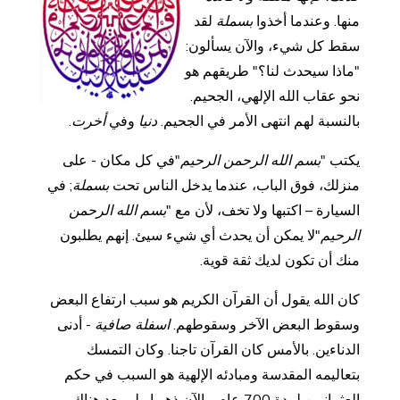
منها. وعندما أخذوا
بسملة
لقد
سقط كل شيء، والآن يسألون:
"ماذا سيحدث لنا؟" طريقهم هو
نحو عقاب الله الإلهي، الجحيم.
بالنسبة لهم انتهى الأمر في الجحيم.
دنيا
وفي
أخرت
.
يكتب "
بسم الله الرحمن الرحيم
"في كل مكان - على
منزلك، فوق الباب، عندما يدخل الناس تحت
بسملة
; في
السيارة – اكتبها ولا تخف، لأن مع "
بسم الله الرحمن
الرحيم
"لا يمكن أن يحدث أي شيء سيئ. إنهم يطلبون
منك أن تكون لديك ثقة قوية.
كان الله يقول أن القرآن الكريم هو سبب ارتفاع البعض
وسقوط البعض الآخر وسقوطهم.
اسفلة صافية
- أدنى
الدناءين. بالأمس كان القرآن تاجنا. وكان التمسك
بتعاليمه المقدسة ومبادئه الإلهية هو السبب في حكم