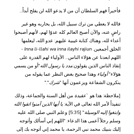
فأخيراً فهم السلطان أن من لا يدعو الله لن يفلح أبداً...
فالله لا يعطي من ترك سبيل الله، بل يحاربه وهو غير
راضٍ عنه، والآن أصبح العالم كله عدوًا لهم، لأنهم أصبحوا
أعداء لله، وهناك كتابة غيبية عليهم: عدو الله، ليعلمها
الخلق أجمعين.
Inna li-llahi wa inna ilayhi rajiun
-
اللهم ابعدنا عن هؤلاء الناس… الأولياء لهم القدرة على
إنقاذ الناس الذين يقولون:
مدد يا رسول الله
"أو من يسمي
هؤلاء"
أولياء
وهذا صحيح بغض النظر عما يقوله من
ينكرون الشفاعة ويزعمون أنها "
شرك
"."
[ملاحظة: هذا هو `
عقيدة
من أهل السنة والجماعة، وذلك
تنفيذاً لأمر الله تعالى في الآية:
يا أيها الذين آمنوا اتقوا الله
وابتغوا إليه الوسيلة
" [5:35] وعلم النبي صلى الله عليه
وسلم رجلاً أعمى هذا الدعاء: "اللهم إني أسألك وأتوجه
إليك بنبيك محمد نبي الرحمة، يا محمد إني أتوجه بك إلى