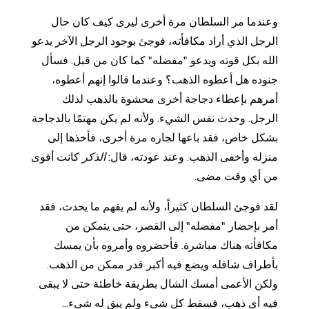
وعندما مر السلطان مرة أخرى ليرى كيف كان حال
الرجل الذي أراد مكافأته، فوجئ بوجود الرجل الآخر يدعو
الله بكل قوته ويدعو "مفضله" كما كان من قبل. فسأل
جنوده هل أعطوه الذهب؟ وعندما قالوا إنهم أعطوه،
أمرهم بإعطاء دجاجة أخرى محشوة بالذهب لذلك
الرجل. وحدث نفس الشيء. ولأنه لم يكن مهتمًا بالدجاجة
بشكل خاص، فقد باعها لجاره مرة أخرى، فأخذها إلى
منزله وأخفى الذهب. وعند عودته، قال:
الذكر
كانت أقوى
من أي وقت مضى.
لقد فوجئ السلطان كثيراً، ولأنه لم يفهم ما يحدث، فقد
أمر بإحضار "مفضله" إلى القصر، حتى يتمكن من
مكافأته هناك مباشرة. فأحضروه وأمروه بأن يمسك
بأطراف شافله ويضع فيه أكبر قدر ممكن من الذهب.
ولكن الأعمى أمسك الشال بطريقة خاطئة حتى لا يبقى
فيه أي ذهب، فسقط كل شيء ولم يبق له شيء...