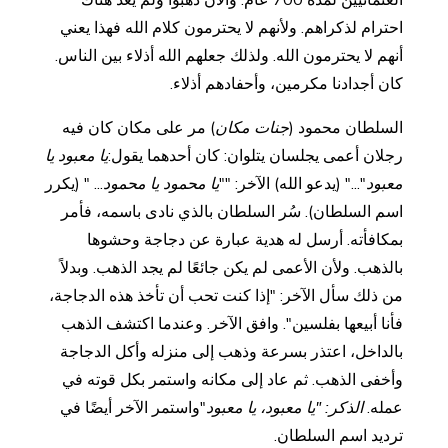
العثمانيين لمدة 700 عام. والآن ذهبوا ولم يعد هناك
احترام لذكراهم. ولأنهم لا يحترمون كلام الله فهذا يعني
أنهم لا يحترمون الله. ولذلك جعلهم الله أذلاء بين الناس.
كان أجدادنا مكرمين، وأحفادهم أذلاء.
السلطان محمود (
جنات مكان
) مر على مكان كان فيه
رجلان أعمى يجلسان يتلوان: كان أحدهما يقول:
يا معبود يا
معبود
"..." (يدعو الله) الآخر: ""
يا محمود يا محمود
... " (يكرر
اسم السلطان). سُر السلطان بالذي نادى باسمه، فأمر
بمكافأته. أرسل له هدية عبارة عن دجاجة وحشوها
بالذهب. ولأن الأعمى لم يكن جائعًا لم يجد الذهب. وبدلاً
من ذلك سأل الآخر: "إذا كنت تحب أن تأخذ هذه الدجاجة،
فأنا أبيعها بفلسين". وافق الآخر. وعندما اكتشف الذهب
بالداخل، اعتذر بسرعة وذهب إلى منزله وأكل الدجاجة
وأخفى الذهب. ثم عاد إلى مكانه واستمر بكل قوته في
عمله.
الذكر: "يا معبود، يا معبود
"واستمر الآخر أيضًا في
ترديد اسم السلطان.