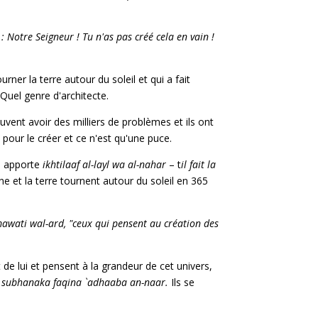
 : Notre Seigneur ! Tu n'as pas créé cela en vain !
 tourner la terre autour du soleil et qui a fait
 Quel genre d'architecte.
euvent avoir des milliers de problèmes et ils ont
 pour le créer et ce n'est qu'une puce.
il apporte
ikhtilaaf
al-layl wa al-nahar
– t
il fait la
lune et la terre tournent autour du soleil en 365
awati wal-ard, "ceux qui pensent au
création des
nt de lui et pensent à la grandeur de cet univers,
subhanaka faqina `adhaaba an-naar.
Ils se