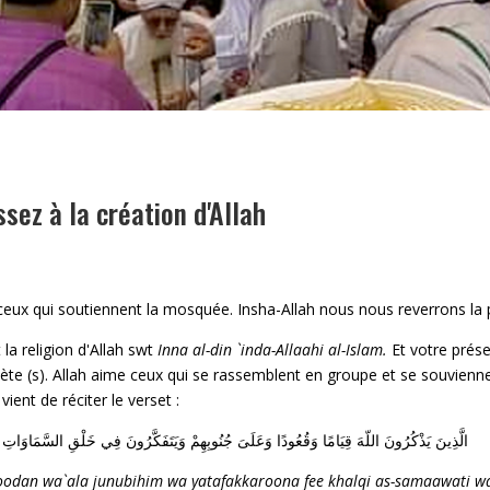
ssez à la création d'Allah
ceux qui soutiennent la mosquée. Insha-Allah nous nous reverrons la
 la religion d'Allah swt
Inna al-din `inda-Allaahi al-Islam.
Et votre prés
ète (s). Allah aime ceux qui se rassemblent en groupe et se souvienne
ient de réciter le verset :
الَّذِينَ يَذْكُرُونَ اللّهَ قِيَامًا وَقُعُودًا وَعَلَىَ جُنُوبِهِمْ وَيَتَفَكَّرُونَ فِي خَلْقِ السَّمَاوَاتِ و
dan wa`ala junubihim wa yatafakkaroona fee khalqi as-samaawati w