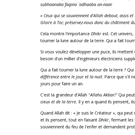
subhaanaka faqina `adhaaba an-naar
« Ceux qui se souviennent d'Allah debout, assis et c
Gloire à Toi; préservez-nous donc du châtiment d
Cela montre l'importance
Dhikr
est. Cet univers, q
tourner la lune autour de la terre. Qui a fait tou
Si vous voulez développer une puce, ils mettent un
besoin d'un millier d'ingénieurs électriciens sup
Qui a fait tourner la lune autour de la terre ? Qu
différence entre le jour et la nuit
. Parce que s'il n
jours pour faire un an.
C'est la grandeur d'Allah "
Allahu Akbar!"
Qui peut
cieux et de la terre.
Il y en a quand ils pensent, il
Quand Allah dit : « Je suis le Créateur », qui peut
et ils pensent, tout en faisant
Dhikr
, fermant les 
souviennent du feu de l'enfer et demandent prote