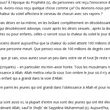
s? À l'époque du Prophète (s), dix personnes ont reçu l'innocence de
aradis. Avons-nous reçu quelque chose comme ça? Ou devrions-nous pense
a chaleur du soleil affectera le cerveau de chacun avec ses rayons ?
vais désirs en lui-même, en les brûlant complètement en désobéissan
 qui désobéissent à
dounya
, courir après les désirs sexuels ; après la
tes ou pour enfants, celles-ci seront sous la chaleur du soleil le Jour
siciens disent aujourd'hui que la chaleur du soleil atteint 100 millions
, une personne meurt. Que pensez-vous de 100 millions de degrés centi
ue je sais, vous auriez souri un peu dans votre vie et tout [le reste d
(croyants) – en particulier
mu'min–
avoir honte. Tous les musulmans 
éissance à Allah. Allah mettra celui-là sous Son ombre le Jour où il n'
enfant qui a grandi dans la voie d'Allah.
e parmi les jeunes qui ont grandi dans l'obéissance à Allah et pour nou
 sont assis ici, la plupart d'entre eux sont des jeunes qui ont été éle
 devant Allah, sauf le
Shafa
` de Sayyidina Muhammad (s). Aujourd'hui, 