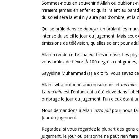
Sommes-nous en souvenir d'Allah ou oublions-nou
n'iraient jamais en enfer et qu'ils iraient au p
du soleil sera là et il n'y aura pas d'ombre, et l
Qui se brûle dans ce
dounya
, en brûlant les mau
intense du soleil le Jour du Jugement. Mais ceux
émissions de télévision, qu'elles soient pour adul
Allah a rendu cette chaleur très intense. Les phy
vous brûlez de fièvre. À 100 degrés centigrades
Sayyidina Muhammad (s) a dit: "Si vous savez ce q
Allah swt a ordonné aux musulmans et
mu'mins
La
mu'min
est l'enfant qui a été élevé dans l'ob
ombrage le Jour du Jugement, l'un d'eux étant un 
Nous demandons à Allah `
azza
jall
pour nous fair
Jour du Jugement.
Regardez, si vous regardez la plupart des gens qui
Jugement, le jour où personne ne peut rien faire