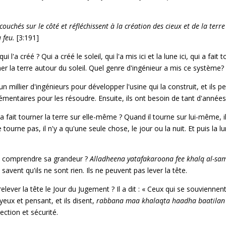
ouchés sur le côté et réfléchissent à la création des cieux et de la terre
u feu.
[3:191]
ui l'a créé ? Qui a créé le soleil, qui l'a mis ici et la lune ici, qui a fait
rner la terre autour du soleil. Quel genre d'ingénieur a mis ce système?
 millier d'ingénieurs pour développer l'usine qui la construit, et ils p
plémentaires pour les résoudre. Ensuite, ils ont besoin de tant d'années
i a fait tourner la terre sur elle-même ? Quand il tourne sur lui-même, 
e tourne pas, il n'y a qu'une seule chose, le jour ou la nuit. Et puis la 
 comprendre sa grandeur ?
Alladheena
yatafakaroona fee khalq al-sam
s savent qu'ils ne sont rien. Ils ne peuvent pas lever la tête.
 relever la tête le Jour du Jugement ? Il a dit : « Ceux qui se souvienne
yeux et pensant, et ils disent,
rabbana
maa khalaqta haadha baatilan 
ction et sécurité.