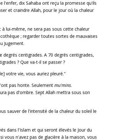
 l'enfer, dix Sahaba ont reçu la promesse qu'ils
r et craindre Allah, pour le jour où la chaleur
t à lui-même, ne sera pas sous cette chaleur
 discothèque ; regarder toutes sortes de mauvaises
 du Jugement.
 de degrés centigrades. A 70 degrés centigrades,
grades ? Que va-t-il se passer ?
e] votre vie, vous auriez pleuré."
n'ont pas honte. Seulement
mu'mins
.
y aura pas d'ombre. Sept Allah mettra sous son
s sauver de l'intensité de la chaleur du soleil le
vés dans l'Islam et qui seront élevés le Jour du
si vous n'avez pas de glacière à la maison, vous