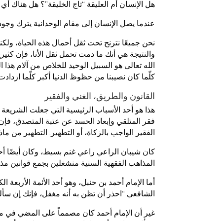
هل الإنسان أم العليقة “تاج الخليقة”؟ هل هناك 
عندما يصل الإنسان إلى مقام الوحدانية يترك وجوده ا
نحن جميعًا نترنح تحت ثقل أحمال هذه الحياة، ولك
والنتيجة هي أنك ما دمت تحمل ثقل الأنا، فإن كثي
الله تعالى هو السبيل الوحيد للخلاص من آلام هذا ا
كلّما كان نصيبنا من حظوظ الدنيا أكبر كلّما ازدادت 
القانون والطريق، الغني والفقير
هذا هو أحد الأسباب الرئيسية التي جعلت الشريعة 
فقر المتلقي وإبعاد الحسد عن عتبة المتصدق، فإن
الفقير الواجب بالزكاة، أو التطهير. التطهير من ماذ
كان شيبان الراعي راعي غنم بسيط، وكان أيضًا أحد
المذاهب الفقهية السنية منشغلين بجمع قوانين مذاه
أما الإمام أحمد بن حنبل، وهو أحد الأئمة الأربعة ا
الشافعي “احذر أن تظن به أنه مغفل، فإنك إن سأ
غير أن الإمام أحمد كان مصمماً على المضي في مسلكه، فسأله “م