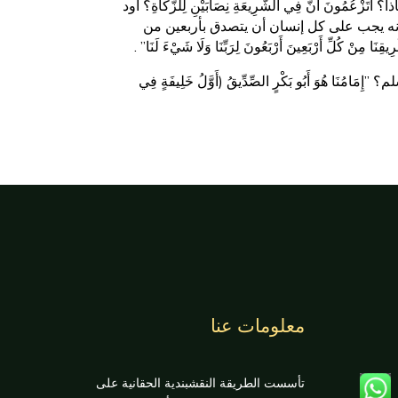
 أَنَّ فِي الشَّرِيعَةِ نِصَابَيْنِ لِلزَّكَاةِ؟ أود
نه يجب على كل إنسان أن يتصدق بأربعين من
ْ كُلِّ أَرْبَعِينَ أَرْبَعُونَ لِرَبِّنَا وَلَا شَيْءَ لَنَا” .
َ أَبُو بَكْرٍ الصِّدِّيقُ (أَوَّلُ خَلِيفَةٍ فِي
معلومات عنا
تأسست الطريقة النقشبندية الحقانية على