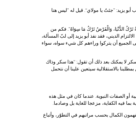
بو يزيد: ”جئتُ يا مولاي“. قيل له ”ليس هنا
ُّنَّةُ تَرْكُ الدُّنْيَا، وَالْفَرْضُ تَرْكُ مَا سِوَاهُ”. فكم من
تزام الديني، فقد نفذ أبو يزيد إلى لبّ المسألة،
ب على الجميع أن يتركوا وراءهم كل شيء سواه، سواء
كر لا يمكنك بعد ذلك أن تقول: “هذا سكر وذاك
بمطلبنا بالاستقلالية سيتعين علينا أن نتحمل
 أو الصفات النبوية. عندما كان في مثل هذه
ة بما فيه الكفاية، مزعجا للغاية بل وصادما.
 يفهمون الكمال بحسب مراتبهم في التطوّر، وأتباع