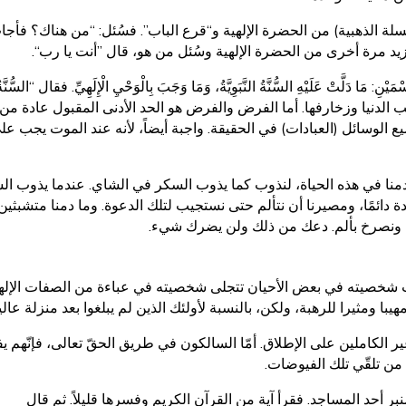
ة الذهبية) من الحضرة الإلهية و“قرع الباب”. فسُئل: “من هناك؟ فأجاب أ
زيد مرة أخرى من الحضرة الإلهية وسُئل من هو، قال ”أنت يا رب“.
سْمَيْنِ: مَا دَلَّتْ عَلَيْهِ السُّنَّةُ النَّبَوِيَّةُ، وَمَا وَجَبَ بِالْوَحْيِ الْإِلَهِيِّ. فقال “الس
دنيا وزخارفها. أما الفرض والفرض هو الحد الأدنى المقبول عادة من الال
 جميع الوسائل (العبادات) في الحقيقة. واجبة أيضاً، لأنه عند الموت يج
منا في هذه الحياة، لنذوب كما يذوب السكر في الشاي. عندما يذوب الس
دة دائمًا، ومصيرنا أن نتألم حتى نستجيب لتلك الدعوة. وما دمنا متشبثين 
م - ونصرخ بألم. دعك من ذلك ولن يضرك شيء.
نت شخصيته في بعض الأحيان تتجلى شخصيته في عباءة من الصفات الإلهية
با ومثيرا للرهبة، ولكن، بالنسبة لأولئك الذين لم يبلغوا بعد منزلة عالي
 غير الكاملين على الإطلاق. أمّا السالكون في طريق الحقّ تعالى، فإنّهم
 من تلقّي تلك الفيوضات.
أحد المساجد. فقرأ آية من القرآن الكريم وفسرها قليلاً. ثم قال