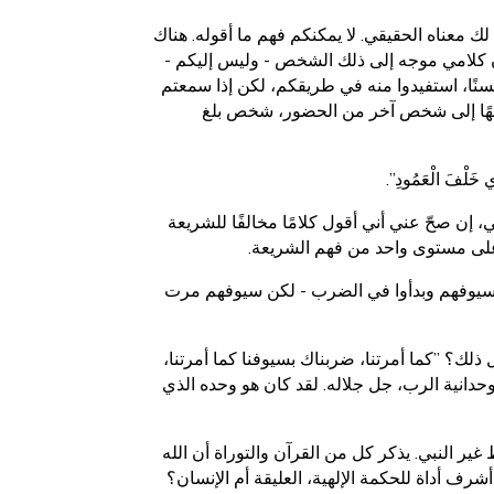
 معناه الحقيقي. لا يمكنكم فهم ما أقوله. هناك
ن كلامي موجه إلى ذلك الشخص - وليس إليكم -
حسنًا، استفيدوا منه في طريقكم، لكن إذا سمعتم
موجهًا إلى شخص آخر من الحضور، شخص بلغ
ِي خَلْفَ الْعَمُودِ”.
ي، إن صحّ عني أني أقول كلامًا مخالفًا للشريعة
 على مستوى واحد من فهم الشريعة.
تباع سيوفهم وبدأوا في الضرب - لكن سيوفهم مرت
 ذلك؟ ”كما أمرتنا، ضربناك بسيوفنا كما أمرتنا،
 وحدانية الرب، جل جلاله. لقد كان هو وحده الذي
ير النبي. يذكر كل من القرآن والتوراة أن الله
شرف أداة للحكمة الإلهية، العليقة أم الإنسان؟