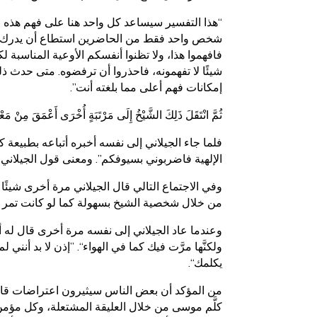
“هذا التفسير سيساعد كل واحد هنا على فهم هذه ال
شخص واحد فقط من الحاضرين استطاع أن يدرك المع
فافهموا هذا، ولا تظنوا أنفسكم الأوعية المناسبة 
شيئًا لا تفهمونه، فاحذروا أن ترفضوه. متى حدث 
إمكانات فهم أعلى مما بلغته أنت”.
ثُمَّ انْتَقَلَ ذَلِكَ الشَّيْخُ إِلَى مَرْتَبَةٍ أُخْرَى أَعْمَقَ مِنْ م
فلما جاء الجيلاني إلى نفسه أخبره أتباعه بطبيعة ك
الإلهية فاضربوني بسيوفكم”. ومعنى قول الجيلان
وفي الاجتماع التالي قال الجيلاني مرة أخرى شيئًا
من خلال شخصية الشيخ بسهولة كما لو كانت تمر في
وعندما عاد الجيلاني إلى نفسه مرة أخرى قال له أتب
ولكنَّها مرَّت فيك كما في الهواء“. ”إذن لا بد أن
يكلمك“.
من المؤكد أن بعض الناس سيثيرون اعتراضات قائلين 
كلَّم موسى من خلال العليقة المشتعلة، وكل مؤمن يق