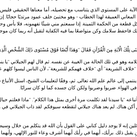
آية على المستوى الذي يتناسب مع تحصيله، أما معناها الحقيقي فليس لك
اني العميقة لهذا الخطاب - وهو مختبئ خلف عمود مرتديًا حجابًا. إ
لكل قطعة من الحكمة الثمينة. إذا سمعتم مني شيئًا تفهمونه، فلا بأس و
ذلك فاحفظ سلامك وكن متواضعًا بما فيه الكفاية لتقبل أنه ربما كان 
َعْنَى تِلْكَ الْآيَةِ مِنَ الْقُرْآنِ فَقَالَ “وَهَذَا أَيْضًا فَوْقَ مُسْتَوَى ذَلِكَ الشَّخْصِ الَّذ
لامه وهو في تلك الحالة من الغيبة عن نفسه. ثم قال لهم الجيلاني “يا بن
ي “خلاف الشريعة” أي “خلاف فهمكم للشريعة”، لأن الناس ليسوا كلهم
 ينتمي إلى عالم علم الله تعالى. ثم، وفقًا لتعليمات الشيخ، استل الأ
 الهواء. ضربوا وضربوا ولكن كان جسده كما لو كان سرابًا.
اعه “يا سيدنا لقد تكلمت مرة أخرى بمثل هذا الكلام”. “ماذا فعلتم حيال
ني لم أكن هناك. لم يعد هناك جيلاني لتقطعه سيوفكم. لقد ذاب الجيلاني في
إنه لا يوجد دليل كتابي على القول بأن الله قد يتكلم من خلال وسيط غ
بل ذلك. برأيك، أيهما في رأيك أيهما أشرف وعاء للنور الإلهي، وأيهما أ