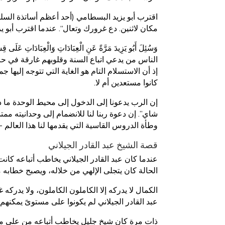
اقترب أبو يزيد البسطامي (أحد أعظم أساتذة السلسل
مكان لاثنين. دع غرورك وتعال“. عندما اقترب أبو ي
وَسُئِلَ أَبُو يَزِيدَ مَرَّةً عَنِ الْعِبَادَاتِ وَالْعِبَادَاتِ عَلَى قِ
الناس من يدعي اتباع السنة وقلوبهم غارقة في حب ال
إذ أن الاستسلام التام هو الغاية التي تتوجه إليها
كانوا مستعدين أم لا.
إن الرب يدعونا إلى الدخول إلى محيط الوحدة ما د
شاي”. إن دعوة ربنا لنا للانضمام إلى وحدانيته ممت
وطأة الدروس القاسية التي يقدمها لنا هذا العال
قصة الشيخ عبد القادر الجيلاني
عندما كان عبد القادر الجيلاني يخاطب أتباعه كا
الحالة كان يتجلى الإلهي من خلاله، ويصبح خطابه مهي
الكمال لا يدركه إلا الكاملون الكاملون، ولا يدركه
عبد القادر الجيلاني لم يكونوا على مستوىً يمكنهم
ذات مرة كان شيخ جليل يخاطب أتباعه من على منبر 