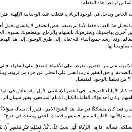
أي أساس لرفض هذه النقطة؟
لخاص ويدخل في الوجود الرباني، فتغلب عليه الوحدانية الإلهية، فتراه جيل
ننا نحمل هذا العبء فقط لأننا لم نضعه. بعض الحمقى لا يكتفون بحمل 
رين آخرين يهاجمونك ويخترقونك بالسهام والرماح، ويقطعونك بسيوف الحس
لعالم، وقد أرشد جميع أنبياء الله تعالى إلى طرق الوصول إلى هذا الهدف.
مقاومتنا لها.
الإلهية، على مر العصور، تفرض على الأغنياء التصدق على الفقراء. فإلى
 الصدقة أو حق الفقير تدرب الغني على التخلي عن جزء من ثروته، وبال
ا؟ من تعلقنا بالوجود المنفصل.
 كبار الأولياء الصوفيين في العصر الإسلامي الأول. وقد عاش في الوق
بهم. وكان أحد هؤلاء العلماء الكبار، الإمام الشافعي، يعتبر شيبان الر
لكبار، فقد كان متشككًا في مثل هذا الشيخ الأمي، فقرر أن يسأله سؤالاً أو
لته سؤالاً بهذا الظن المسبق فسيفهم قصدك الخفي ويضعك في حرج”.”
َا هِيَ الزَّكَاةُ الَّتِي يَجِبُ عَلَى كُلِّ مُسْلِمٍ غَيْرِ مُعْسِرٍ أَنْ يَدْف