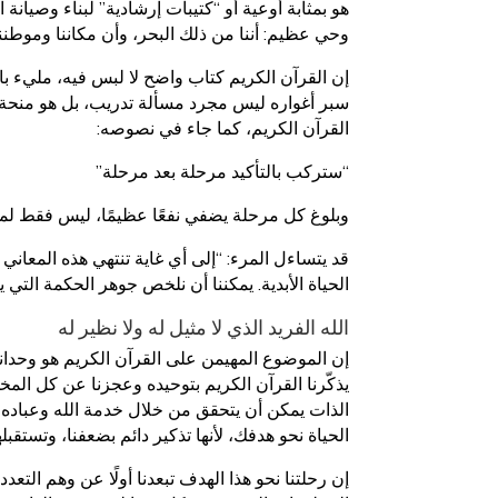
هو بمثابة أوعية أو “كتيبات إرشادية” لبناء وصيان
وحي عظيم: أننا من ذلك البحر، وأن مكاننا وموط
إن القرآن الكريم كتاب واضح لا لبس فيه، مليء بال
سبر أغواره ليس مجرد مسألة تدريب، بل هو منحة لا
القرآن الكريم، كما جاء في نصوصه:
“ستركب بالتأكيد مرحلة بعد مرحلة”
وبلوغ كل مرحلة يضفي نفعًا عظيمًا، ليس فقط لمن 
قد يتساءل المرء: “إلى أي غاية تنتهي هذه المعاني 
الحياة الأبدية. يمكننا أن نلخص جوهر الحكمة التي ير
الله الفريد الذي لا مثيل له ولا نظير له
إن الموضوع المهيمن على القرآن الكريم هو وحدانية
يذكّرنا القرآن الكريم بتوحيده وعجزنا عن كل ال
الذات يمكن أن يتحقق من خلال خدمة الله وعباده، 
الحياة نحو هدفك، لأنها تذكير دائم بضعفنا، وتستقبل
إن رحلتنا نحو هذا الهدف تبعدنا أولًا عن وهم التعد