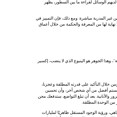
 لديهم الوسائل لقراءة ما بين السطور، يظهر
ين غير المدربة مباشرة. ومع ذلك، فإن التمييز في
 نهاية لها من المعرفة والحكمة من خلال أعماق
“، وهذا الجوهر هو الينبوع الذي لا ينضب، إكسير
ومن خلال التأكيد على قدرته المطلقة وعجزنا،
أنكم لستم أفضل من أي شخص آخر، وأن تحسين
 والأنانية. بعد أن تبلغ التواضع، ستدفعك محن
ر من الوحدة المطلقة.
تناهي، ورؤية الوجود المستقل ظاهريًا لمليارات