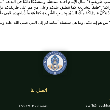
؟”. سأل الإمام أحمد مندهشًا ومتشككًا دائمًا في البدعة: “ماذا؟ أَتَزْعُمُونَ
كم”. “طبقاً للشريعة كما تنطبق عليكم وعلى من هم على طريقتكم فإ
ِكُهُ مِلْكٌ لِلسَّيِّدِ بِحَسَبِ الشَّرِيعَةِ كَمَا هُوَ مِلْكٌ لِعَبِيدِهِ. فَفِي طَرِيقِنَا مِن
 إمامكم، وما هي سلسلة أسانيدكم إلى النبي صلى الله عليه وسلم؟ ”إِمَامُنَا هُو
اتصل بنا
staff@naqshba
واتساب: +1 240-499-5704