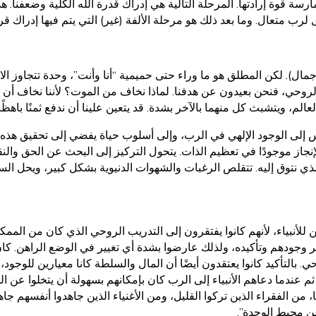
سة قوة إرادتها. المرحلة التالية هي إدراك قدرة الله الكلية وضعفنا. 
 لرب متعال. وما بعد ذلك هو مرحلة الألفة (غير) التي يتم فيها إدراك ق
). لكن المطلق هو ما وراء حتى حميمية “أنا وأنت”، وحدة تتجاوز الازدواج
الروحي، فنحن بعيدون عن هدفنا. لماذا نخاف من الموت؟ لأننا نخاف أن 
الم، ويتشبث كل منهما بالآخر بشدة. قد يتعين علينا أن ندفع ثمنًا باهظًا
س إلى الوجود الإلهي في الرب، وإلى أسلوب حياة يفضي إلى تحقيق هذه ا
 الإنجاز موجودًا في تعظيم الذات. يتحول التركيز إلى البحث عن الحق وا
لذي نتوق إليه. تتقلص الرغبات والشهوات الدنيوية بشكل كبير، ويحل ال
ضين للأنبياء، لأنهم كانوا يفتقرون إلى التدريب الروحي الذي كان من الم
 وجودهم وتأكيده، ولذلك عارضوا بشدة أي تغيير في الوضع الراهن. كان ا
التأكيد كانوا يعتقدون أيضًا أن المال والسلطة كانا معيارين للوجود، لكن
 عندما دعاهم الأنبياء إلى الرب كان بإمكانهم بسهولة أن يتخلوا عن التعل
ًا، من الفقراء الذين تركوا القليل، ومن الأغنياء الذين جاهدوا أنفسهم جاه
من محيط الوحدة”.