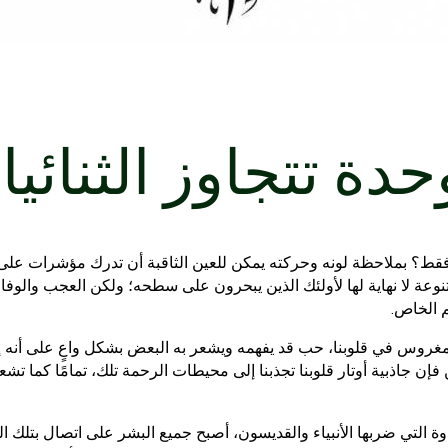
حدة تتجاوز الثنائي
ط؟ بملاحظة لونه وحركته يمكن للعين الثاقبة أن تدرك مؤشرات على 
نوعة لا نهاية لها لأولئك الذين يبحرون على سطحه؛ ولكن العجب والوف
 الخاص.
مغروس في قلوبنا، حب قد يفهمه ويشعر به البعض بشكل واعٍ على أنه إ
 فإن جاذبية أوتار قلوبنا تجذبنا إلى محيطات الرحمة تلك، تمامًا كما تش
التي ضربها الأنبياء والقديسون، أصبح جميع البشر على اتصال بتلك ال