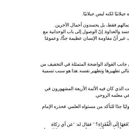
انيًا لكنه ليس جيلانيًا.
أحمالهم فقط، بل يحسدون أحمال الآخرين.
د والعداوة. إنّ الوصول إلى باب الوحدانية مع
 غير أنّ مقاومة الإنسان عظيمة جدًّا، وعمومًا
 جانب الفوائد الواضحة المتمثلة في التخفيف من
تالي تطهيرها وتطهير نفسه. هذا هو سبب تسمية
ت الذي كان فيه الأئمة الأربعة المشهورون في
اعي معلمه الروحي.
ليًا جدًا للتأكد من مستواه العلمي. فحذره الإمام
َعَهَا إِلَى الْفُقَرَاءِ؟ ” فقال له: “عن أي زكاة