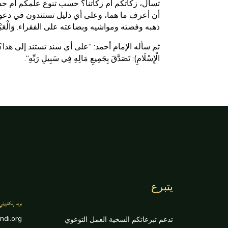
تسأل، زكاتكم أم زكاتنا؟ حسب تنوع علمكم أم حسب طريقتنا
أن أعرف ما هما، وعلى أي دليل تستندون في دعوا
ذهبه وفضته ومواشيه وبضاعته على الفقراء. وَالْعَبْدُ وَكُلُّ مَا يَمْل
ثم سأله الإمام أحمد: “على أي سند تستند إلى هذا؟ من هو
الْإِسْلَامِ): تَصَدَّقَ بِجَمِيعِ مَالِهِ فِي سَبِيلِ رَبِّهِ“.
يتبرع
بريد إلكتروني
ndi.org
تدعم تبرعاتكم السخية العمل التوعوي