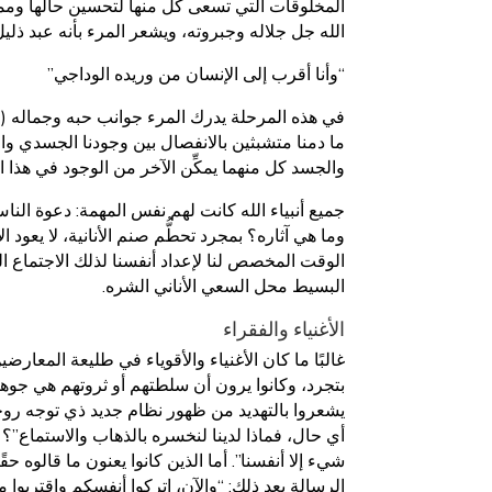
المخلوقات التي تسعى كل منها لتحسين حالها وممار
الله جل جلاله وجبروته، ويشعر المرء بأنه عبد ذليل
“وأنا أقرب إلى الإنسان من وريده الوداجي”
في هذه المرحلة يدرك المرء جوانب حبه وجماله (جمال
ما دمنا متشبثين بالانفصال بين وجودنا الجسدي و
والجسد كل منهما يمكِّن الآخر من الوجود في هذا الع
جميع أنبياء الله كانت لهم نفس المهمة: دعوة النا
وما هي آثاره؟ بمجرد تحطُّم صنم الأنانية، لا يعود
الوقت المخصص لنا لإعداد أنفسنا لذلك الاجتماع ا
البسيط محل السعي الأناني الشره.
الأغنياء والفقراء
غالبًا ما كان الأغنياء والأقوياء في طليعة المعار
بتجرد، وكانوا يرون أن سلطتهم أو ثروتهم هي جوهر
يشعروا بالتهديد من ظهور نظام جديد ذي توجه روحي. ب
أي حال، فماذا لدينا لنخسره بالذهاب والاستماع”؟ ثم
شيء إلا أنفسنا”. أما الذين كانوا يعنون ما قالوه حق
الرسالة بعد ذلك: “والآن، اتركوا أنفسكم واقتربوا 