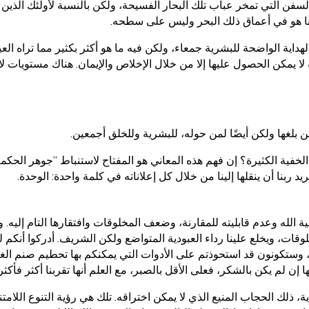
ة السفن التي تمخر عباب تلك البحار الفسيحة، ولكن بالنسبة لأولئك الذين
ننا هو في أعماق ذلك البحر وليس على سطحه.
هداية الواضحة للبشرية جمعاء، ولكن فيه ما هو أكثر بكثير مما تراه الع
 يمكن الحصول عليها إلا من خلال الإخلاص والإيمان. هناك مستويات لا
بلغها ولكن أيضًا لمن حوله، للبشرية وللخلق أجمعين.
الخفية الكثيرة؟ إن فهم هذه المعاني هو المفتاح لاستنباط ”جوهر الحكمة
يد ربنا أن ينقلها إلينا من خلال كل إعلاناته في كلمة واحدة: الوحدة.
 الله وعدم قابليته للمقارنة، وضعف المخلوقات وافتقارها التام إليه. 
مخلوقات، ويخلع علينا رداء العبودية المتواضع ولكن الشريف. أدركوا 
وستكونون قد استحوذتم على الأدوات التي يمكنكم بها تحطيم صنم الغرور
ها إن لم يكن بالشكر، فعلى الأقل بالصبر، مع العلم أنها تقربنا أكثر فأكث
دية، ذلك الحجاب المنيع الذي لا يمكن اختراقه. تلك هي رؤية التنوع اللام