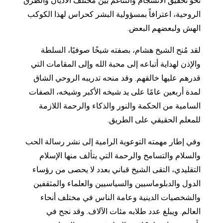
نحو تحقيق الانسجام والتناغم بين مختلف الأديان والطرق
الروحية، اعترافاً بمسؤولية البشر كحراس لهذا الكوكب
الهش ولبعضهم البعض.
لقد مُنح الشيخ هشام، بصفته شيخًا صوفيًا، السلطة
والإذن لهداية أتباعه إلى محبة الله وإلى المقامات التي
قدرهم عليها خالقهم. وقد منحه تدريبه الروحي الشاق
لمدة أربعين عامًا على يد شيخه الأكبر وشيخه، الصفات
السامية من الحكمة والنور والذكاء والرحمة اللازمة
للمعلم الحقيقي على الطريق.
وفي إطار مهمته التوعوية الرامية إلى نشر رسالة الحب
والسلام والتسامح والرحمة التي يتألف منها الإسلام
التقليدي، التقى الشيخ قباني بعدد لا يحصى من رؤساء
الدول والدبلوماسيين والسياسيين والعلماء والمثقفين
والشخصيات الدينية وعامة الناس في مختلف أنحاء
العالم. ويبلغ عدد طلابه مئات الآلاف. وقد نجح في