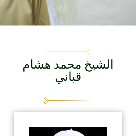
الشيخ محمد هشام
قباني