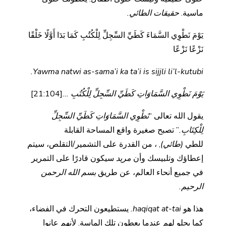
ماسية.
حقيقات الطائي.
يَوْمَ نَطْوِي السَّمَاءَ كَطَيِّ السِّجِلِّ لِلْكُتُبِ كَمَا بَدَا أَوَّلًا خَلْقًا
نَزْعًا نَزْعًا
Yawma natwi as-sama’i ka ta’i is sijjli li’l-kutubi.
يَوْمَ نَطْوِي السَّمَاوَاتِ كَطَيِّ السِّجِلِّ لِلْكُتُبِ ...
[21:104]
يقول الله تعالى “
نَطْوِي السَّمَاوَاتِ كَطَيِّ السِّجِلِّ
لِلْكِتَابِ.
” تصبح صغيرة واقع المساحة القابلة
للطي
(طائي)
, ، من القدرة على التشمير/التقلص، سيتم
إعطاؤك وتلبيسك وأن
مريد
سيكون قادرًا على التمرير
في جميع أنحاء العالم، عن طريق
بسم الله الرحمن
الرحيم.
هذا هو
haqiqat at-tai.
يستطيعون التحرك في الفضاء،
كما يحلو لهم عندما يعطون تلك الماسة. لأنهم عانوا