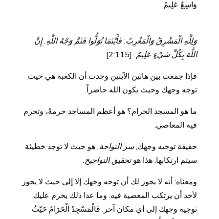
وَاسِعٌ عَلِيمٌ
وَلِلَّهِ الْمَشْرِقُ وَالْمَغْرِبُ: فَأَيْنَمَا تُوَلُّوا فَثَمَّ وَجْهُ اللَّهِ. إِنَّ
اللَّهَ بِكُلِّ شَيْءٍ عَلِيمٌ.
[2:115]
فإذا جمعت بين هاتين الآيتين وجدت أن الكعبة هي حيث
توجه وجهك وحيث يكون الله حاضراً.
ما هو المسجد الحرام؟ هو أعظم المساجد حرمةً، وتحرم
فيه المعاصي.
حقيقة توجيه وجهك,
سر التواجة,
هو حيث لا توجد خطيئة
سيتم ارتكابها. هذا هو
تحقيق التواجيح.
ومعناه: أنه لا يجوز لك أن توجه وجهك إلا إلى حيث لا يجوز
لأحد أن يرتكب المعصية فيه. وما عدا ذلك يحرم عليك
توجيه وجهك إلى أي مكان آخر. فَالْمَسْجِدُ الْحَرَامُ حَيْثُ