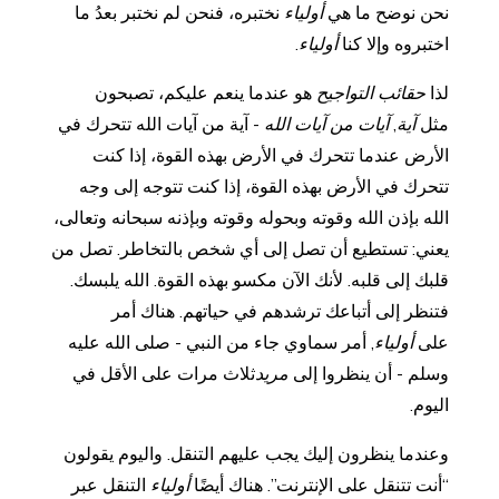
نحن نوضح ما هي
أولياء
نختبره، فنحن لم نختبر بعدُ ما
اختبروه وإلا كنا
أولياء
.
لذا
حقائب التواجيح
هو عندما ينعم عليكم، تصبحون
مثل
آية
,
آيات من آيات الله
- آية من آيات الله تتحرك في
الأرض عندما تتحرك في الأرض بهذه القوة، إذا كنت
تتحرك في الأرض بهذه القوة، إذا كنت تتوجه إلى وجه
الله بإذن الله وقوته وبحوله وقوته وبإذنه سبحانه وتعالى،
يعني: تستطيع أن تصل إلى أي شخص بالتخاطر. تصل من
قلبك إلى قلبه. لأنك الآن مكسو بهذه القوة. الله يلبسك.
فتنظر إلى أتباعك ترشدهم في حياتهم. هناك أمر
على
أولياء
, أمر سماوي جاء من النبي - صلى الله عليه
وسلم - أن ينظروا إلى
مريد
ثلاث مرات على الأقل في
اليوم.
وعندما ينظرون إليك يجب عليهم التنقل. واليوم يقولون
“أنت تتنقل على الإنترنت”. هناك أيضًا
أولياء
التنقل عبر