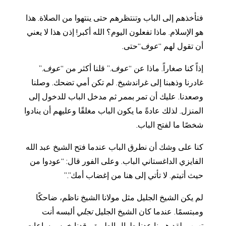
فتأخذهم إلى الباب وتنتظرهم حتى ينتهوا من الصلاة. هذا
هو الإسلام. ماذا تفعلون اليوم؟ الله أكبر! إذن هذا لا يعني
أن تقول لهم “
عوف
“حتى.
إذاً كنا صغاراً. ماذا عن “
عوف
.” قلنا أكثر من “
عوف
.”
غادرنا وذهبنا إلى غراندشيخ. لم تكن أمي تضحك. وصلنا
وصعدنا. عليك أن تمر بممر ثم مدخل الباب للدخول إلى
المنزل. لذلك عادةً ما يكون الباب مغلقًا وعليهم أن ينادوا
شخصًا ما لفتح الباب.
كنا على وشك أن نطرق الباب عندما فتح الشيخ عبد الله
الفايزي الداغستاني الباب. وعلى الفور قال: “عودوا من
حيث أتيتم. لا تأتي إلى هنا من إغضاب أمك”.”
لم يكن الشيخ الجليل مثل مولانا الشيخ ناظم، ضاحكًا
ومبتسمًا. عندما كان الشيخ الجليل
تجلي
ألبسه أنت