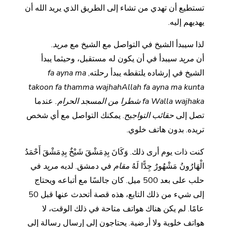
تستطيع أن تهدي من تشاء إلى الطريق الذي يريد الله أن
يهديهم إليه.
لذا سيبدأ الشيخ في التواصل مع الشيخ مع
مريد
.
أن
مريد
سيبدأ في أن يكون له مستقبل، وحيثما يبدأ
الشيخ في إرشاده يلتقطه يبدأ رحلته,
fa ayna ma
takoon fa thamma wajhahAllah fa ayna ma kunta
fa Walla wajhaka شطرا من المسجد الحرام.
عندما
تصل إلى
حقائب التواجيح
. يمكنك التواصل مع أي شخص
تريده. بدون هاتف خلوي.
كنت ذات يوم أرى ذلك. وَكَانَ بِدِمَشْقَ شَيْخٌ بِدِمَشْقَ أَحْمَدُ
الْهَارُونُ مَشْهُورٌ جِدًّا لَهُ
مقام
في دمشق. لديه
مريد
في
حلب على بعد 500 ميل. كان جالسًا مع أتباعه ويحتاج
إلى شيء من ذلك التابع، هذه قصة أتحدث عنها قبل 50
عامًا. لم يكن هناك هواتف متاحة في ذلك الوقت، لا
هواتف خلوية ولا أرضية. يحتاجون إلى إرسال رسالة إلى