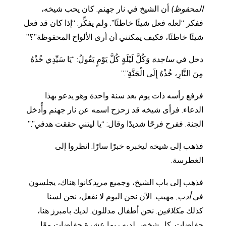
المحفوظ)
أن الشيخ في نار جهنم. كان يحب شيخه،
ففكر “لعله فعل شيئًا خاطئًا”. ولم يفكِّر: “إذا كان قد فعل
شيئًا خاطئًا، فكيف يمكنني أن أرى الألواح المحفوظة”؟”
دخل في
ساجدة
وَكُلَّ لَيْلَةٍ كُلَّ يَوْمٍ يَقُولُ: “يَا سَيِّدِي خُذْهُ
مِنَ النَّارِ، خُذْهُ إِلَى الْجَنَّةِ”.”
فرفع رأسه ذات يوم بعد سنة واحدة وهو يدعو بهذا
الدعاء. فرأى شيخه قد زحزح اسمه عن نار جهنم وأُدخل
الجنة. ففرح فرحًا شديدًا وقال: “يا ليتني حققت هدفي”.”
فذهب إلى شيخه ليخبره خبرًا سارًا. انظروا إلى
الغطرسة.
فذهب إلى باب الشيخ، وجميع
مريد
كانوا هناك، يجلسون
في
أدب
, مهيب. الآن نحن اليوم لا نفعل، نحن لسنا
كذلك
مكلافين
. نحن أطفال مدللون. لديك بامبرز هنا،
حفاضات. كل شخص لديه ربما عشرة حفاضات معًا.