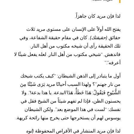
لذا فإن
مريد
كان جاهزاً.
يفتح الله أولاً على الإنسان على مستوى
مريد
ثلاث
حقائق
(حقيقتك).
كان في مقام حقيقة الشفاعة، وفي
تلك الحقيقة رأى أن شيخه مكتوب من أهل النار.
فاندهش. “شيخي مكتوب من أهل النار. لعله يفعل شيئًا لا
أعرفه”.”
أول ما يتبادر إلى الذهن الشيطان: “كيف يكتب شيخك
من نار جهنم”؟ ولهذا السبب أحيانًا
مريد
يَرَى شَيْئًا مِنَ
الشُّيُوخِ فَيَقُولُ: هَذَا خَطَأٌ، هَذَا
البدعة
. يا هذا بدعة!”. ولا
يحسنون الظن، فإذا لم تفهم شيئاً من الشيخ فقل في
نفسك: “لست في هذا الموضع بعد”. ولكن الشيطان
يوسوس لهم أن يستخرجها حتى يخرج منها رائحة كريهة.
لذا فإن
مريد
المنشار في الأقراص المحفوظة
(لوه