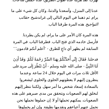
تهرب. لقد هربنا عدنا طوال الطريق، قدنا خمس ساعات.
عدنا إلى المنزل، وأسعدنا والدتنا، وكان كل شيء على ما
يرام. ثم ذهبنا في اليوم التالي إلى غراندشيخ.
حقائب
التواجيح
. هذه المرة طرقنا الباب.
هذه المرة كان الأمر على ما يرام، لم يكن يطردنا.
فأرسل خادمه الذي فتح الباب. فطرقنا الباب. في المرة
السابقة لم يظهر أي داعٍ للطرق - “أعلم أنكم قادمون”.”
فدخلنا. فَقَالَ: إِنِّي أُحَدِّثُكُمْ بِهَذَا السِّرِّ رَحْمَةً لَكُمْ. وَقَدْ أَذِنَ
لَنَا النَّبِيُّ - صلى الله عليه وسلم - أَنْ نَنْظُرَ إِلَى
مريد
على
الأقل ثلاث مرات في اليوم خلال 24 ساعة. وعندما
ينظرون إليهم لا يعطونهم الحلوى والحلوى ليشعروا
بالسعادة. إسعاد شخص ما أمر سهل. ولكننا ننظر إليهم
لنخلق لهم الصعوبات ونتحقق من مدى صبرهم على هذه
الصعوبات. يمكنهم تحملها أو لا. إن حملوها نحملها نحن
نحمل عنهم أعباءهم ونقدمها نظيفة. وإن لم يحملوها