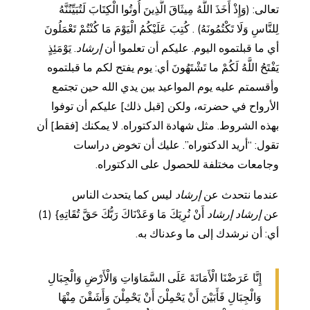
تعالى: (وَإِذْ أَخَذَ اللَّهُ مِيثَاقَ الَّذِينَ أُوتُوا الْكِتَابَ لَتُبَيِّنُنَّهُ
لِلنَّاسِ وَلَا تَكْتُمُونَهُ) . كُتِبَ عَلَيْكُمُ الْيَوْمَ مَا كُنْتُمْ تَعْمَلُونَ
أي ما قبلتموه اليوم. عليكم أن تعلموا أن
إرشاد
. يَوْمَئِذٍ
يَفْتَحُ اللَّهُ لَكُمْ ما تَشْتَهُونَ أي: يوم يفتح لكم ما قبلتموه
وأقسمتم عليه يوم المواعيد بين يدي الله حين تجتمع
الأرواح في حضرته، ولكن [قبل ذلك] عليكم أن توفوا
بهذه الشروط. مثل شهادة الدكتوراه. لا يمكنك [فقط] أن
تقول: “أريد الدكتوراه”. عليك أن تخوض دراسات
وجامعات مختلفة للحصول على الدكتوراه.
عندما نتحدث عن
إرشاد
ليس كما يتحدث الناس
عن
إرشاد إرشاد
أَنْ نُرِيَكَ مَا وَعَدْنَاكَ رَبُّكَ حَقَّ تُقَاتِهِ} (1)
أي: أن نرشدك إلى ما وعدناك به.
إِنَّا عَرَضْنَا الْأَمَانَةَ عَلَى السَّمَاوَاتِ وَالْأَرْضِ وَالْجِبَالِ
وَالْجِبَالِ فَأَبَيْنَ أَنْ يَحْمِلْنَ أَنْ يَحْمِلْنَ وَأَشَقْنَ مِنْهَا