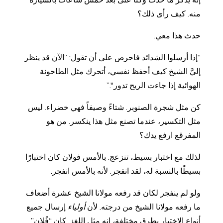
إنه يذكر ما حدث وكنا على بعد خمس ساعات بالسيارة
منه. كيف رأى ذلك؟
حدث هذا معي.
“إذا أرسلوا الشدائد فاحرص على أن تقول: ”الآن قد ينظر
إليَّ الشيخ كيف أحفظ نفسي، أتحرك مثل الطاحونة
الهوائية إذا جاءت الريح تدور".”
كن مثل شجرة الصنوبر. شتاءً وصيفاً فهي خضراء. ليس
مثل التكسير، عندما تصنع مثل هذا ينكسر. من هو
المفرقع ارفع يدك؟
لذلك مع اختبار بسيط، تنزعج. بالأمس فولان كان اختبارًا
بسيطًا بالنسبة له، لقد انفجر. لأنه بالأمس انفجر.
ولو لم ينفجر لكان قد رفعه مولانا الشيخ عشرة أضعاف
ما رفعه مولانا الشيخ من درجته. لأن
أولياء
إرسال جميع
أنواع الاختبار بطرق مختلفة، إنه مثل اللغز. كان “فُلان”