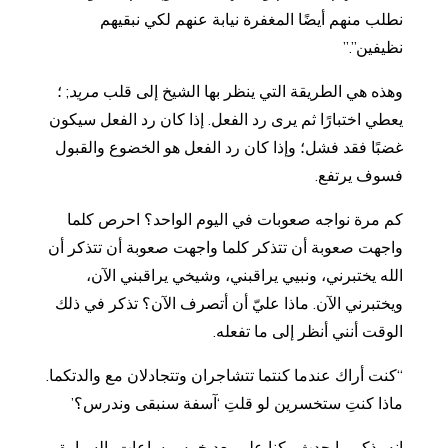
نطلب منهم أيضًا المغفرة نيابة عنهم لكي نبقيهم
نظيفين”.”
وهذه هي الطريقة التي ينظر بها الشيخ إلى قلب
مريد
; ؛
يعطي اختبارًا ثم يرى رد الفعل. إذا كان رد الفعل سيكون
غضبًا فقد فشل؛ وإذا كان رد الفعل هو الخضوع والقبول
فسوف يرتفع.
كم مرة نواجه صعوبات في اليوم الواحد؟ احرص كلما
واجهت صعوبة أن تتذكر كلما واجهت صعوبة أن تتذكر أن
الله يختبرني، ونبيي يراقبني، وشيخي يراقبني الآن،
ويختبرني الآن. ماذا عليّ أن أتصرف الآن؟ تذكر في ذلك
الوقت أنني أنظر إلى ما تفعله.
“كنت أراك عندما كنتما تتشاجران وتتجادلان مع والدتكما.
ماذا كنتِ ستخسرين لو قلتِ ‘آسفة سنبقى وندرس؟’