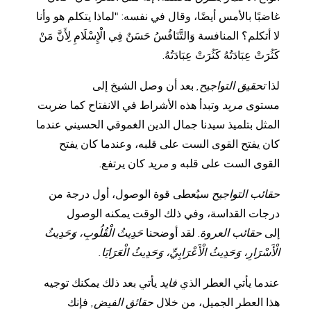
غاضبًا بالأمس أيضًا، وقال في نفسه: "لماذا يتكلم هو وأنا
لا أتكلم؟ المنافسة وَالتَّنَافُسُ حَسَنٌ فِي الْإِسْلَامِ لِأَنَّ مَنْ
كَثُرَتْ عِبَادَتُهُ كَثُرَتْ عِبَادَتُهُ.
لذا
تحقيق التواجيح,
بعد أن وصل الشيخ إلى
مستوى
مريد
وتبدأ هذه الأشراط في الانفتاح كما ضربت
المثل بتلميذ سيدنا جمال الدين الغموقي الحسيني عندما
كان يفتح القوى الست على قلبه، وعندما كان يفتح
القوى الست على قلبه و
مريد
كان يرتفع.
حقائب التواجيح
سيُعطى قوة الوصول، أول درجة من
درجات القداسة، وفي ذلك الوقت يمكنه الوصول
إلى
حقائب العروة
. لقد أوضحنا
حَدِيثُ الْقُلُوبِ، وَحَدِيثُ
الْأَسْرَارِ، وَحَدِيثُ الْأَعْرَابِيِّ، وَحَدِيثُ الْعَرَايَا.
عندما يأتي العطر الذي
فايد
يأتي بعد ذلك يمكنك توجيه
هذا العطر الجميل، من خلال
حقائق الفيض,
فإنك