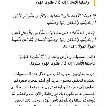
وَحَمَلَهَا الْإِنسَانُ إِنَّهُ كَانَ ظَلُومًا جَهُولًا
إِنَّا عَرَضْنَا الْأَمَانَةَ عَلَى السَّمَاوَاتِ وَالْأَرْضِ وَالْجِبَالِ فَأَبَيْنَ
أَنْ يَحْمِلْنَهَا وَأَشْفَقْنَ مِنْهَا وَحَمَلْنَهَا.
“إِنَّا عَرَضْنَا الْأَمَانَةَ عَلَى السَّمَاوَاتِ وَالْأَرْضِ وَالْجِبَالِ فَأَبَيْنَ
أَنْ يَحْمِلْنَهَا وَأَشْفَقْنَ مِنْهَا. وَحَمَلَهَا الْإِنْسَانُ. إِنَّهُ كَانَ ظَلُوماً
جَهُولاً جَهُولاً”.”
[33:72]
قالت السموات والأرض والجبال: “إِنَّهُ لَشَيْءٌ عَظِيمٌ”.
فَأَخَذَهَا الْإِنْسَانُ إِنَّهُ كَانَ ظَلُومًا جَهُولًا ظَلُومًا.
إذن ما يحاولون إظهاره لكم، من خلال هذه المستويات
العشرة لتحقيق مستوى
مريد
, أي أنكم بمجرد صعودكم
تصلون إلى حقيقة الهداية ثم ترون ما هو نوع القسم الذي
أقسمتم به ثم يكون ذلك هو رحلتكم الآن إلى واقعكم. ثُمَّ
يُلْبِسُوكُمْ شِيَعًا وَيُذِيقُوكُمْ بَأْسَ الْهُدَى. وحتى ذلك الحين