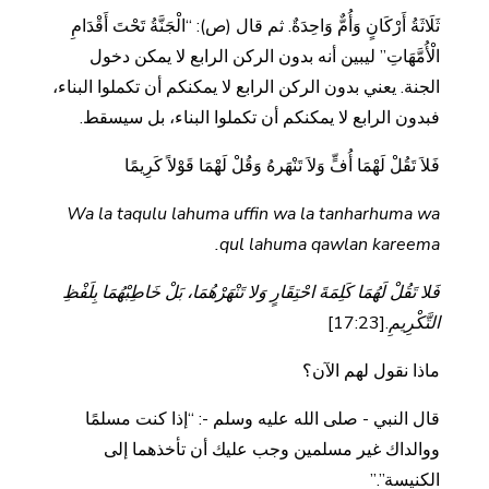
ثَلَاثَةُ أَرْكَانٍ وَأُمٌّ وَاحِدَةٌ. ثم قال (ص): “الْجَنَّةُ تَحْتَ أَقْدَامِ
الْأُمَّهَاتِ” ليبين أنه بدون الركن الرابع لا يمكن دخول
الجنة. يعني بدون الركن الرابع لا يمكنكم أن تكملوا البناء،
فبدون الرابع لا يمكنكم أن تكملوا البناء، بل سيسقط.
فَلاَ تَقُلْ لَهْمَا أُفٍّ وَلاَ تَنْهَرهُ وَقُلْ لَهْمَا قَوْلاً كَرِيمًا
Wa la taqulu lahuma uffin wa la tanharhuma wa
qul lahuma qawlan kareema.
فَلا تَقُلْ لَهُمَا كَلِمَةَ احْتِقَارٍ وَلا تَنْهَرْهُمَا، بَلْ خَاطِبْهُمَا بِلَفْظِ
التَّكْرِيمِ
.[17:23]
ماذا نقول لهم الآن؟
قال النبي - صلى الله عليه وسلم -: “إذا كنت مسلمًا
ووالداك غير مسلمين وجب عليك أن تأخذهما إلى
الكنيسة”.”