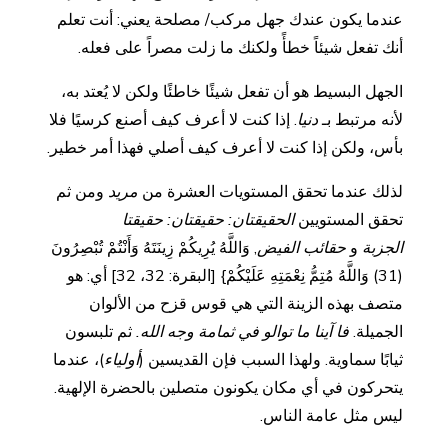
عندما يكون عندك جهل مركب/ مصلحة يعني: أنت تعلم
أنك تفعل شيئاً خطأً ولكنك ما زلت مصراً على فعله.
الجهل البسيط هو أن تفعل شيئًا خاطئًا ولكن لا يُعتد به،
لأنه مرتبط بـ
دنيا
. إذا كنت لا أعرف كيف أصنع كرسيًا فلا
بأس، ولكن إذا كنت لا أعرف كيف أصلي فهذا أمر خطير.
لذلك عندما تحقق المستويات العشرة من
مريد
ومن ثم
تحقق المستويين
الحقيقتان: حقيقتان: حقيقتا
الجزبة
و
حقائب الفيض
, وَاللَّهُ يُرِيكُمْ زِينَتَهُ وَأَنْتُمْ تُبْصِرُونَ
(31) وَاللَّهُ مُتِمُّ نِعْمَتِهِ عَلَيْكُمْ} [البقرة: 32، 32] أي: هو
متصف بهذه الزينة التي هي قوس قزح من الألوان
الجميلة.
فا آينا ما توالو في ثمامة وجه الله.
ثم تلبسون
ثيابًا سماوية. ولهذا السبب فإن القديسين (
أولياء
)، عندما
يتحركون في أي مكان يكونون متصلين بالحضرة الإلهية.
ليس مثل عامة الناس.