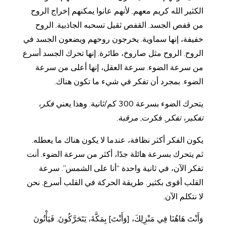
الكثير الله كريم معهم. لأنهم عانوا يمكنهم إخراج الروح
من قفص الجسد. القفص ثقيل تسحبه الجاذبية. الروح
خفيفة، إنها سماوية. يخرجون روحهم ويضعون الجسد في
الروح. الروح مثل صاروخ، طائرة. إنها تحرك الجسد أسرع
من سرعة الضوء. سرعة العقل، إنها أعلى من سرعة
الضوء. بمجرد أن تفكر في شيء ما تكون هناك.
يتحرك الضوء بسرعة 300 كم/ثانية. وهذا يعني
فكر،
تفكير، تفكر
, فكرت,
مرقبة
.
يكون الفكر أكثر نظافة، عندما لا يكون هناك ما يعطله.
ثم يتحرك بسرعة هائلة جدًا، أكثر من سرعة الضوء. أنت
تفكر الآن، في ثانية واحدة “أنا على الشمس”. سرعة
القلب أقوى بكثير. طريقة الحركة في القلب أسرع. نحن
لا نتكلم الآن.
وَأَنْتَ هَاهُنَا فِي مَنْزِلِكَ، [وَأَنْتَ] بِمَكَّةَ، يَتَحَرَّكُونَ. فَيَأْتُونَ