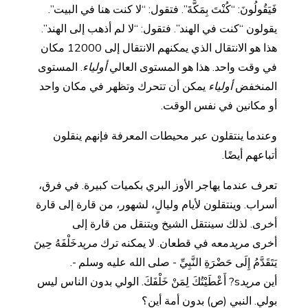
فَيَقُولُونَ: “كُنْتَ بِمَكَّةَ”. فتقول: “لا كنت هنا في البيت”.
يقولون “كنت في الهند”. فتقول: “لا لم أذهب إلى الهند”.
هذا هو الانتقال الذي يمكنهم الانتقال إلى 12000 مكان
في وقت واحد. هذا هو المستوى العالي
أولياء
. المستوى
المنخفض
أولياء
يمكن أن تتحرك وتظهر في مكان واحد
أو مكانين في نفس الوقت.
وعندما ينتقلون عبر محيطات المعرفة فإنهم ينقلون
أتباعهم أيضًا.
تعرف عندما يهاجر الأوز البري بكميات كبيرة. في فرق،
أسراب. وينتقلون لأيام وليالٍ، لشهور، من قارة إلى قارة
أخرى. لذلك سينتقل الشيخ ويتنقل من قارة إلى
أخرى
مريد
معه في قطعان. لا يمكنه ترك
مريد
خَلْفَهُ حِينَ
يَتَقَدَّمُ إِلَى حَضْرَةِ النَّبِيِّ - صلى الله عليه وسلم -.
أين
مريد
s? أَعْطَيْتُكَ لِمَنْ خَلْفَكَ. الولي بدون الناس ليس
بولي. النبي (ص) بدون أمة أين؟