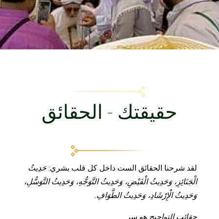
حقيقتك - الحقائق
لقد شرحنا الحقائق الست داخل كل قلب بشري:
حَدِيثُ
الْجَنَائِزِ، وَحَدِيثُ الْفَيْضِ، وَحَدِيثُ التَّوَجُّهِ، وَحَدِيثُ التَّوَسُّلِ،
وَحَدِيثُ الْإِرْشَادِ، وَحَدِيثُ الطَّوَافِ.
حقائب التواجيح
هو سر