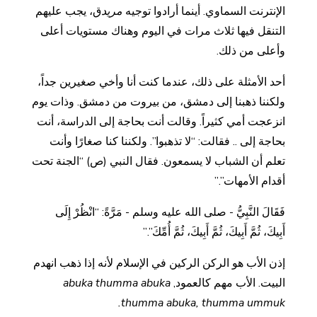
الإنترنت السماوي. أينما أرادوا توجيه
مريد
ق، يجب عليهم
التنقل فيها ثلاث مرات في اليوم وهناك مستويات أعلى
وأعلى من ذلك.
أحد الأمثلة على ذلك، عندما كنت أنا وأخي صغيرين جداً،
ولكننا ذهبنا إلى دمشق، من بيروت من دمشق. وذات يوم
انزعجت أمي كثيراً. وقالت أنت بحاجة إلى الدراسة، أنت
بحاجة إلى .. فقالت: “لا تذهبوا”. ولكننا كنا صغارًا وأنت
تعلم أن الشباب لا يسمعون. فقال النبي (ص) “الجنة تحت
أقدام الأمهات”.”
فَقَالَ النَّبِيُّ - صلى الله عليه وسلم - مَرَّةً: “انْظُرْ إِلَى
أَبِيكَ، ثُمَّ أَبِيكَ، ثُمَّ أَبِيكَ، ثُمَّ أُمِّكَ”.”
إذن الأب هو الركن الركين في الإسلام لأنه إذا ذهب انهدم
البيت. الأب مهم كالعمود,
abuka thumma abuka
thumma abuka, thumma ummuk.