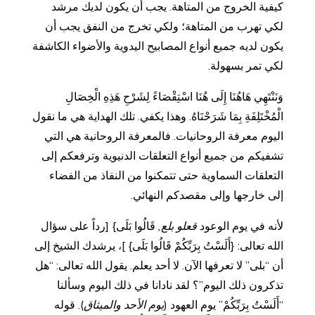
كيفية الخروج من المتاهة. يجب أن يكون لديك مرشد
لكي تهرب من المتاهة؛ ولكي تخرج من النفق يجب أن
يكون لديه جميع أنواع المصابيح اليدوية والأضواء الكاشفة
لكي تمر بسهولة.
وَنَنْتَهِي هَاهُنَا إِلَى هُنَا اسْتِقْصَاءً لِشَرْحِ هَذِهِ الْخِصَالِ
الْمُخْتَلِفَةِ بِمَا شَرَحْنَاهُ. وهذا يكفي. تلك الهداية هي ما نقول
اليوم معرفة الروحانيات. فالمعرفة الروحانية هي التي
تشفيكم من جميع أنواع التعلقات الدنيوية وترفعكم إلى
التعلقات السماوية حتى تتمكنوا من النفاذ من الفضاء
إلى خارجها وإلى مقصدكم النهائي.
لأنه في يوم الوعود
قعلو بلع,
قَالُوا بَلَى} [رداً على سؤال
الله تعالى: {أَلَسْتُ بِرَبِّكُمْ قَالُوا بَلَى} ]، يرشدك الشيخ إلى
أن “بلى” لا تعرفها الآن. لا أحد يعلم. يقول الله تعالى: “هل
تذكرون ذلك اليوم”؟ لقد نادانا في ذلك اليوم وسألنا
“أَلَسْتُ بِرَبِّكُمْ” يوم العهود (
يوم الأحد والميثاق
). قوله