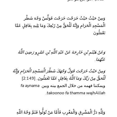
وَمِنْ حَيْثُ حَيْثُ خَرَجْتَ خَرَجْتَ فَوَلِّسْ وَجْهَ شَطْر
الْمَسْجِدِ الْحَرَامِ وَإِنَّهُ لَلْحَقُّ مِنْ رُبْعِكَ وَمَا يَلِيهِ بِغَافِلٍ عَمَّا
تَعْمَلُونَ
وَعَنْ هَيْثَمِ بْنِ خَارِجَةَ عَنْ عَبْدِ اللَّهِ بْنِ عَمْرٍو رَضِيَ اللَّهُ
عَنْهُمَا.
وَمِنْ حَيْثُ خَرَجْتَ فَوَلِّ وَجْهَكَ شَطْرَ الْمَسْجِدِ الْحَرَامِ وَإِنَّهُ
لَلْحَقُّ مِنْ رَبِّكَ وَمَا اللَّهُ بِغَافِلٍ عَمَّا تَعْمَلُونَ.
[2:149]
ويمكننا فهمه من خلال الجمع بينه وبين
fa aynama
takoonoo fa thamma wajhAllah.
وَلِلَّهِ دَرُّ الْمَشْرِقِ وَالْمَغْرِبِ فَأَمَّا مَنْ تُوَلُّوا فَثَمَّ وَجْهُ اللّهِ