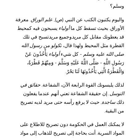
وسلم؟
واليوم يكتبون الكتب عن النبي (ص),
علم الوراق
. معرفة
الأوراق. بحيث تسقط كل ما
أولياء
يسبحون فيه كمحيط
قد يعطونك مقابل كل
مريد
وجميع
مريد
تسبح في تلك
القطرة مثل المحيط ولهذا قال، ث
كولو من رسول الله
صلى الله عليه وسلم -
كل شيء
أولياء
يَأْخُذُونَ عَنْ
رَسُولِ اللَّهِ - صَلَّى اللَّهُ عَلَيْهِ وَسَلَّمَ - وَمِنْهُمْ قَطْرَةٌ،
وَالْقَطْرَةُ الَّتِي يَأْخُذُونَهَا لَنَا بَحْرٌ.
لذلك يلبسونك القوة الرابعة الآن، الشفاعة.
حقائق في
التوسل.
إن حقيقة الشفاعة تعني أنهم عندما يفعلون
ذلك
ساجدة
, حيث لا يرفع رأسه حتى
مريد
لديه تصريح
من البقية.
لا يمكنك العمل في الحكومة دون تصريح للاطلاع على
المواد السرية. أنت بحاجة إلى تصريح للذهاب إلى مواد