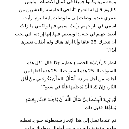
ومعه
مريد
وكانوا جميعًا في كمال الانضباط، وليس
كاليوم. قال له الشيخ: “أنا في الخامسة والعشرين من
عمري عندما وصلت إلى ما وصلت إليه اليوم. رأيت
اسمي في نار جهنم. رأيتُ اسمي فيها ولكنني ما زلتُ
أتعبد. جهنم لي جنة إذا وضعني فيها. إنها إرادته التي يجب
أن تتحرك. 25 عامًا وأنا أراها هناك ولم أطلب تغييرها
أبدًا”.”
انظر كم
أولياء
الخضوع عظيم جدًا. قال: “كل هذه
السنوات الـ 25 هذه السنوات الـ 25 هذه أفعلها من
أجلك، من أجل
مريد
s. أَسْأَلُ اللهَ أَنْ يُخْرِجَنِي مِنْ أَهْلِ
النَّارِ، وَإِنْ شَاءَ أَنْ يُدْخِلَنِيهَا فَأَنَا فِي سَعَةٍ”.”
أَبُو يَزِيدَ الْبِسْطَامِيُّ سَأَلَ اللَّهَ أَنْ يُدْخِلَهُ جَهَنَّمَ بِجَسَدٍ
يَمْلَؤُهَا. فقبل ذلك.
ثم عندما تصل إلى هذا الإنجاز سيعطونه حلوى. تعطيه
حلوى حقيقية وليست حلوى أطفال. يعطونك حلوى