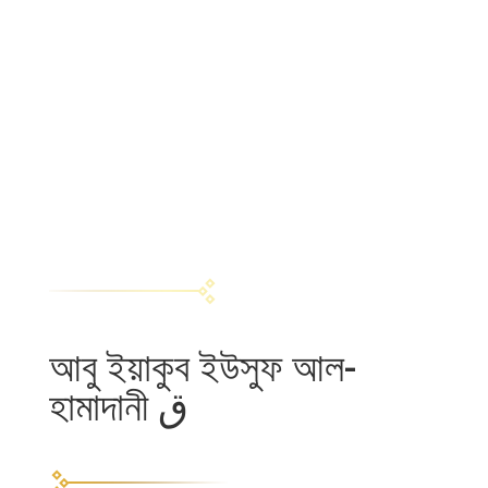
আবু ইয়াকুব ইউসুফ আল-
হামাদানী ق