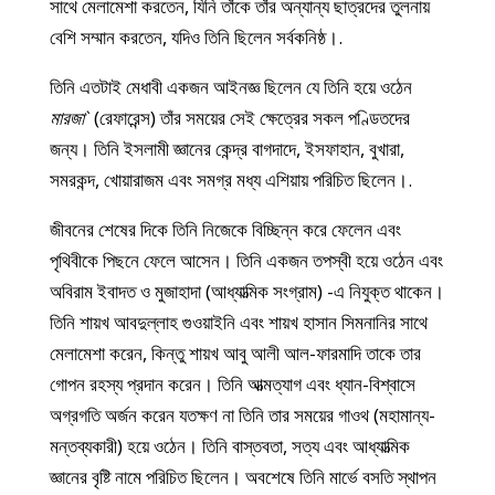
সাথে মেলামেশা করতেন, যিনি তাঁকে তাঁর অন্যান্য ছাত্রদের তুলনায়
বেশি সম্মান করতেন, যদিও তিনি ছিলেন সর্বকনিষ্ঠ।.
তিনি এতটাই মেধাবী একজন আইনজ্ঞ ছিলেন যে তিনি হয়ে ওঠেন
মারজা`
(রেফারেন্স) তাঁর সময়ের সেই ক্ষেত্রের সকল পণ্ডিতদের
জন্য। তিনি ইসলামী জ্ঞানের কেন্দ্র বাগদাদে, ইসফাহান, বুখারা,
সমরকন্দ, খোয়ারাজম এবং সমগ্র মধ্য এশিয়ায় পরিচিত ছিলেন।.
জীবনের শেষের দিকে তিনি নিজেকে বিচ্ছিন্ন করে ফেলেন এবং
পৃথিবীকে পিছনে ফেলে আসেন। তিনি একজন তপস্বী হয়ে ওঠেন এবং
অবিরাম ইবাদত ও মুজাহাদা (আধ্যাত্মিক সংগ্রাম) -এ নিযুক্ত থাকেন।
তিনি শায়খ আবদুল্লাহ গুওয়াইনি এবং শায়খ হাসান সিমনানির সাথে
মেলামেশা করেন, কিন্তু শায়খ আবু আলী আল-ফারমাদি তাকে তার
গোপন রহস্য প্রদান করেন। তিনি আত্মত্যাগ এবং ধ্যান-বিশ্বাসে
অগ্রগতি অর্জন করেন যতক্ষণ না তিনি তার সময়ের গাওথ (মহামান্য-
মন্তব্যকারী) হয়ে ওঠেন। তিনি বাস্তবতা, সত্য এবং আধ্যাত্মিক
জ্ঞানের বৃষ্টি নামে পরিচিত ছিলেন। অবশেষে তিনি মার্ভে বসতি স্থাপন