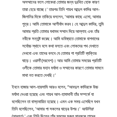
অসম্মানের ফলে লোকেরা তোমার জন্য দুঃখিত হোক কারণ
তারা হেরে যাচ্ছে।' তারপর তিনি শায়খ আব্দুল কাদির আল-
জিলানির দিকে তাকিয়ে বললেন, 'আমার কাছে এসো, আমার
পুত্র। আমি তোমাকে আশীর্বাদ করব। হে আব্দুল কাদির, তুমি
আমার প্রতি তোমার যথাযথ সম্মান দিয়ে আল্লাহ এবং তাঁর
নবীকে সন্তুষ্ট করেছ। আমি ভবিষ্যতে তোমাকে বাগদাদের
সর্বোচ্চ স্থানে বসে কথা বলতে এবং লোকদের পথ দেখাতে
দেখবো এবং তাদের বলবে যে তোমার পা প্রতিটি ব্যক্তির
ঘাড়ে।
ওয়ালী
(দরবেশ)। আর আমি তোমার সময়ের প্রতিটি
ওলীকে তোমার মহান মর্যাদা ও সম্মানের কারণে তোমার সামনে
মাথা নত করতে দেখছি।’
ইবনে হাজার আল-হায়সামি আরও বলেন, “আবদুল কাদিরকে উচ্চ
মর্যাদা দেওয়া হয়েছে এবং শায়খ আল-হামাদানী তাঁর সম্পর্কে যা
বলেছিলেন তা বাস্তবায়িত হয়েছে। এমন এক সময় এসেছিল যখন
তিনি বলেছিলেন, 'আমার পা সকলের ঘাড়ের উপর।'
আউলিয়া
(সাধুগণ),' এবং তিনি ছিলেন তাঁর সময়ের সকল মানুষকে তাদের