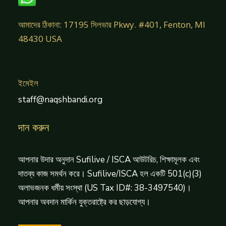
আমাদের ঠিকানা: 17195 সিলভার Pkwy. #401, Fenton, MI
48430 USA
ইমেইল
staff@naqshbandi.org
দান করুন
আপনার উদার অনুদান Sufilive / ISCA আউটরিচ, শিক্ষামূলক এবং
দাতব্য কাজ সমর্থন করে। Sufilive/ISCA হল একটি 501(c)(3)
অলাভজনক ধর্মীয় সংস্থা (US Tax ID#: 38-3497540)।
আপনার অবদান মার্কিন যুক্তরাষ্ট্রে কর ছাড়যোগ্য।