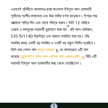
এভাবেই পৃথিবীতে আল্লাহর ছায়া মাওলানা ইউসুফ আল-হামাদানী
সূফীদের স্বর্গীয় বাস্তবতা এবং উচ্চ মর্যাদা বর্ণনা করেছেন। ঈশ্বর তার
আত্মাকে শান্তি দিন এবং তাকে পবিত্র করুন। তিনি 12 তারিখে
ম
হেরাত ও বকসুরের মধ্যবর্তী খুরাসানে মারা যান
রবি আল-আউয়াল,
535 হি/1140 খ্রিস্টাব্দে এবং মারভে সমাহিত করা হয়। তাঁর
সমাধির কাছে একটি বড় মসজিদ ও একটি বড় স্কুল নির্মিত হয়েছিল।
তিনি তার গোপন পাস
আবুল আব্বাস
ع কে পালাক্রমে এটি পাস
করেছে
গ্র্যান্ডশাইখ আবদ আল-খালিক আল-গুজদাওয়ানি ق
, যিনি এটি
সরাসরি ইউসুফ আল-হামাদানীর কাছ থেকে পেয়েছিলেন।