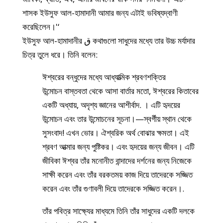
শাসক ইউসুফ আল-হামাদানী আমার জন্য এটাই ভবিষ্যদ্বাণী
করেছিলেন।'‘
ইউসুফ আল-হামাদানীর ق কথাগুলো সাধুদের মধ্যে তার উচ্চ মর্যাদার
চিত্র তুলে ধরে। তিনি বলেন:
ঈশ্বরের বন্ধুদের মধ্যে আধ্যাত্মিক শ্রবণশক্তির
উন্মোচন
বাস্তবতা থেকে আসা বার্তার মতো
, ঈশ্বরের কিতাবের
একটি অধ্যায়, অদৃশ্য জ্ঞানের আশীর্বাদ
. । এটি হৃদয়ের
উন্মোচন এবং তার উন্মোচনের সূচনা।
—স্বর্গীয় স্থান থেকে
সুসংবাদ! এখন ভোর।
ঐশ্বরিক অর্থ বোঝার ক্ষমতা। এই
শ্রবণ আত্মার জন্য পুষ্টিকর।
এবং হৃদয়ের জন্য জীবন। এটি
জীবিকা
ঈশ্বর তাঁর মনোনীত বান্দাদের দর্শনের জন্য নিজেকে
সাক্ষী করেন এবং তাঁর বরকতময় কাজ দিয়ে তাদেরকে সজ্জিত
করেন এবং তাঁর গুণাবলী দিয়ে তাদেরকে সজ্জিত করেন।
.
তাঁর পবিত্র সাক্ষ্যের মাধ্যমে তিনি তাঁর সাধুদের একটি দলকে