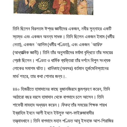
তিনি ছিলেন বিরলতম ঈশ্বর জ্ঞানীদের একজন, নবীর সুন্নাহর একটি
স্তম্ভ এবং একজন অনন্য সাধক। তিনি ছিলেন একজন ইমাম (ধর্মীয়
নেতা), একজন
`আলিম
(ধর্মীয় পণ্ডিত), এবং একজন
`আরিফ
(আধ্যাত্মিক জ্ঞানী)। তিনি তাঁর অনুসারীদের মর্যাদা বৃদ্ধিতে তাঁর সময়ের
শ্রেষ্ঠ ছিলেন। পণ্ডিত ও ধার্মিক ব্যক্তিরা তাঁর দর্শনে বিপুল সংখ্যক
লোকের সমাগম ঘটত।
খানিকাহ
(অবসর) বর্তমান তুর্কমেনিস্তানের
মার্ভ শহরে, তার কথা শোনার জন্য।.
৪৪০ হিজরীতে হামাদানের কাছে বুজানজিরদে জন্মগ্রহণ করেন, তিনি
আঠারো বছর বয়সে হামাদান থেকে বাগদাদে চলে আসেন। তিনি
শাফেয়ী মাযহাব অধ্যয়ন করেন।
ফিকহ
তাঁর সময়ের শিক্ষক শায়খ
ইব্রাহিম ইবনে আলী ইবনে ইউসুফ আল-ফাইরুজাবাদীর
তত্ত্বাবধানে। তিনি বাগদাদে মহান পণ্ডিত আবু ইসহাক আশ-শিরাজির