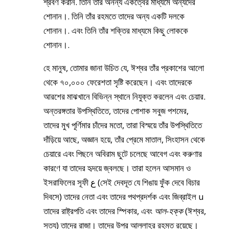
শ্রবণ করান
. তিনি তাঁর অনন্য একত্বের মাধ্যমে অন্যদের
শোনান।
. তিনি তাঁর রহমতে তাদের অন্য একটি দলকে
শোনান।
. এবং তিনি তাঁর শক্তির মাধ্যমে কিছু লোককে
শোনান।
.
হে মানুষ, তোমার জানা উচিত যে, ঈশ্বর তাঁর প্রকাশের আলো
থেকে ৭০,০০০ ফেরেশতা সৃষ্টি করেছেন।
এবং তাদেরকে
আরশের মাঝখানে বিভিন্ন স্থানে নিযুক্ত করলেন
এবং চেয়ার
.
অন্তরঙ্গতার উপস্থিতিতে
, তাদের পোশাক সবুজ পশমের,
তাদের মুখ পূর্ণিমার চাঁদের মতো
, তারা বিস্ময়ে তাঁর উপস্থিতিতে
দাঁড়িয়ে আছে, অজ্ঞান হয়ে, তাঁর প্রেমে মাতাল, সিংহাসন থেকে
চেয়ারে এবং পিছনে অবিরাম ছুটে চলেছে আবেগ এবং করুণার
কারণে যা তাদের হৃদয়ে জ্বলছে। তারা হলেন আসমান ও
ইসরাফিলের সূফী
ع
(সেই দেবদূত যে শিঙায় ফুঁক দেবে
বিচার
দিবসে
) তাদের নেতা এবং তাদের পথপ্রদর্শক এবং জিব্রাইল
u
তাদের রাষ্ট্রপতি এবং তাদের স্পিকার, এবং
আল-হক্ক
(ঈশ্বর,
সত্য) তাদের রাজা। তাদের উপর আল্লাহর রহমত রয়েছে।