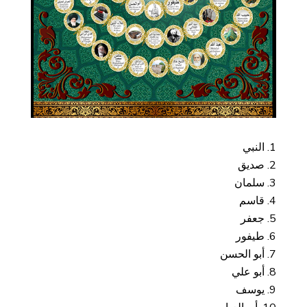
النبي
صديق
سلمان
قاسم
جعفر
طيفور
أبو الحسن
أبو علي
يوسف