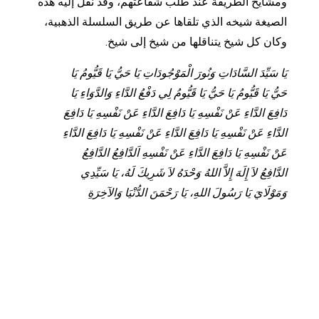
ومشايخ الطريقة عند طلب شفاعتهم، وقد نقل إليه هذه
الصيغة شيخه الذي تلقاها عن طريق السلسلة الذهبية،
وكان كل شيخ يتناقلها من شيخ إلى شيخ.
يَا سَيِّدَ السَّادَاتِ وَنُورَ الْمَوْجُودَاتِ يَا حَيُّ يَا قَيُّومُ يَا
حَيُّ يَا قَيُّومُ يَا حَيُّ يَا قَيُّومُ لِي دَفْعُ الدَّاءِ وَالدَّوَاءِ يَا
دَافِعَ الدَّاءِ عَنْ نَفْسِهِ يَا دَافِعَ الدَّاءِ عَنْ نَفْسِهِ يَا دَافِعَ
الدَّاءِ عَنْ نَفْسِهِ يَا دَافِعَ الدَّاءِ عَنْ نَفْسِهِ يَا دَافِعَ الدَّاءِ
عَنْ نَفْسِهِ يَا دَافِعَ الدَّاءِ عَنْ نَفْسِهِ اَلدَّافِعُ الدَّافِعُ
الدَّافِعُ لاَ إِلَهَ إِلاَّ اللهُ وَحْدَهُ لاَ شَرِيكَ لَهُ، يَا سَيِّدِي
وَمَوْلَايَ يَا رَسُولَ اللهِ، يَا رَحْمَنَ الدُّنْيَا وَالآخِرَةِ