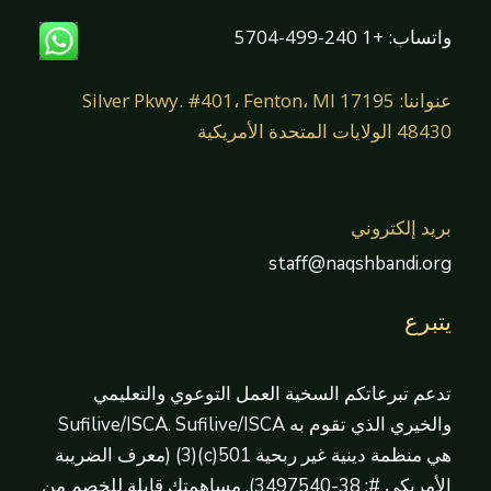
واتساب: +1 240-499-5704
عنواننا: 17195 Silver Pkwy. #401، Fenton، MI
48430 الولايات المتحدة الأمريكية
بريد إلكتروني
staff@naqshbandi.org
يتبرع
تدعم تبرعاتكم السخية العمل التوعوي والتعليمي
والخيري الذي تقوم به Sufilive/ISCA. Sufilive/ISCA
هي منظمة دينية غير ربحية 501(c)(3) (معرف الضريبة
الأمريكي #: 38-3497540). مساهمتك قابلة للخصم من