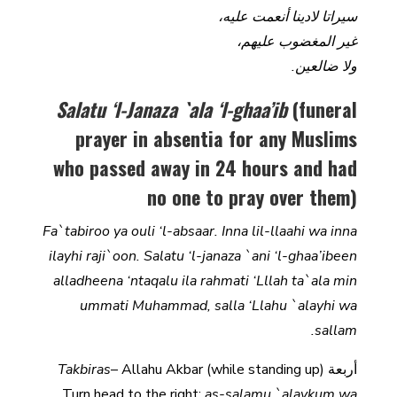
سيراتا لادينا أنعمت عليه،
غير المغضوب عليهم،
ولا ضالعين.
Salatu ‘l-Janaza
`ala ‘l-ghaa’ib
(funeral
prayer in absentia for any Muslims
who passed away in 24 hours and had
no one to pray over them)
Fa`tabiroo ya ouli ‘l-absaar. Inna lil-llaahi wa inna
ilayhi raji`oon. Salatu ‘l-janaza `ani ‘l-ghaa’ibeen
alladheena ‘ntaqalu ila rahmati ‘Lllah ta`ala min
ummati Muhammad, salla ‘Llahu `alayhi wa
sallam.
أربعة
– Allahu Akbar (while standing up)
Takbiras
Turn head to the right:
as-salamu `alaykum wa