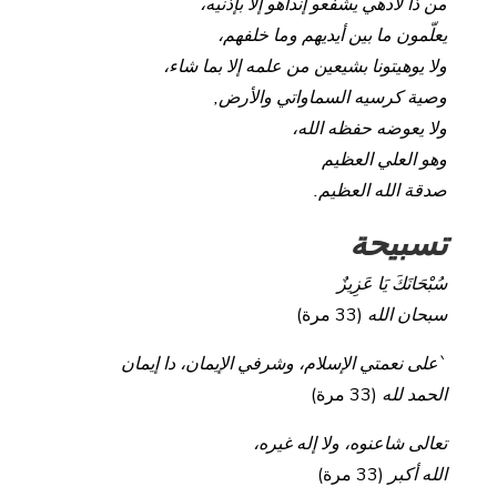
من ذا لادهي يشفعو إنداهو إلا بإذنيه،
يعلّمون ما بين أيديهم وما خلفهم،
ولا يوهيتونا بشيعين من علمه إلا بما شاء،
وصية كرسيه السماواتي والأرض,
ولا يعوضه حفظه الله،
وهو العلي العظيم
صدقة الله العظيم.
تسبيحة
سُبْحَانَكَ يَا عَزِيزٌ
سبحان الله
(33 مرة)
`على نعمتي الإسلام، وشرفي الإيمان، دا إيمان
الحمد لله
(33 مرة)
تعالى شاعنوه، ولا إله غيره،
الله أكبر
(33 مرة)