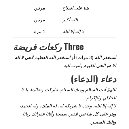
هيا على الفلاح
مرتين
الله أكبر
مرتين
لا إله إلا الله
1 مرة
Three
ركعات فريضة
استغفر الله
(3 مرات) أو
استغفر الله العظيم لاهي لا اله
الا هو الحي القيوم واتوب اليه
.
دعاء
(الدعاء)
اللهمّ أنت السلام ومنك السلام، تباركت وتعاليتا، يا ذا
الجلالي والإكرام.
لا إله إلا الله، وحده لا شريكة له، له الملك، وله الحمد،
وهو على كل شاعين قدير. سمعنا وأتانا غفرانك ربانا
وإليك المصير.