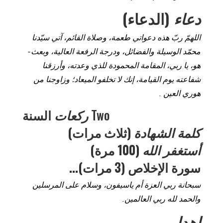
دعاء
(الدعاء)
اللهمّ ربّ هذه دعواتي طعمة، وصلاة القائم، آتي سيّدنا
محمّد الوسيلة والفضائل، ودرجة الرفعة العالية، وبعث-
هو، يا ربي، المقامة المحمودة للذي وعدته، وأرزقنا
شفاعته يوم القيامة، إنك لا تخلفو الميعاد؛ وزاوجنا من
هوري العين .
Two
ركعات
السنة
كلمة الشهادة
(ثلاث مرات)
أستغفر الله
(100 مرة)
سورة الإخلاص (3 مرات)…
سبحانة ربي العزة أم ياسيفون، وسلام على المرسلين
والحمد لله ربي العالمين.
إهدا