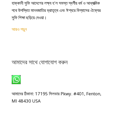
হাক্কানী সুফি আদেশের লক্ষ্য হ'ল সমস্ত স্বর্গীয় ধর্ম ও আধ্যাত্মিক
পথে উপস্থিত মানবজাতির ভ্রাতৃত্ব এবং ঈশ্বরে বিশ্বাসের ঐক্যের
সুফি শিক্ষা ছড়িয়ে দেওয়া।
আরও পড়ুন
আমাদের সাথে যোগাযোগ করুন
হোয়াটসঅ্যাপ: +1 240-499-5704
আমাদের ঠিকানা: 17195 সিলভার Pkwy. #401, Fenton,
MI 48430 USA