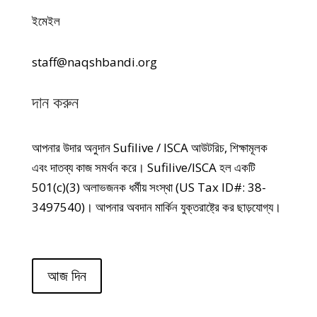
ইমেইল
staff@naqshbandi.org
দান করুন
আপনার উদার অনুদান Sufilive / ISCA আউটরিচ, শিক্ষামূলক
এবং দাতব্য কাজ সমর্থন করে। Sufilive/ISCA হল একটি
501(c)(3) অলাভজনক ধর্মীয় সংস্থা (US Tax ID#: 38-
3497540)। আপনার অবদান মার্কিন যুক্তরাষ্ট্রে কর ছাড়যোগ্য।
আজ দিন