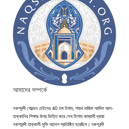
আমাদের সম্পর্কে
নকশবন্দী গোল্ডেন চেইনের 40 তম ইমাম, শায়খ নাজিম আদিল আল-
হাক্কানির শিক্ষার উপর ভিত্তি করে শেখ হিশাম কাব্বানী দ্বারা
নকশাবন্দী হাক্কানী সুফি আদেশ প্রতিষ্ঠিত হয়েছিল। নকশবন্দী