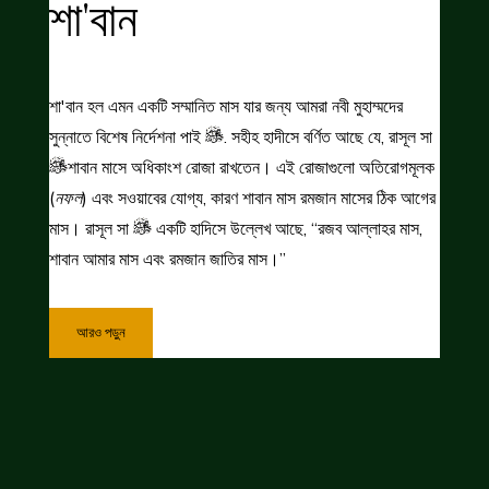
শা'বান
শা'বান হল এমন একটি সম্মানিত মাস যার জন্য আমরা নবী মুহাম্মদের
সুন্নাতে বিশেষ নির্দেশনা পাই
. সহীহ হাদীসে বর্ণিত আছে যে, রাসূল সা
শাবান মাসে অধিকাংশ রোজা রাখতেন। এই রোজাগুলো অতিরোগমূলক
(
নফল
) এবং সওয়াবের যোগ্য, কারণ শাবান মাস রমজান মাসের ঠিক আগের
মাস। রাসূল সা
একটি হাদিসে উল্লেখ আছে, “রজব আল্লাহর মাস,
শাবান আমার মাস এবং রমজান জাতির মাস।”
আরও পড়ুন