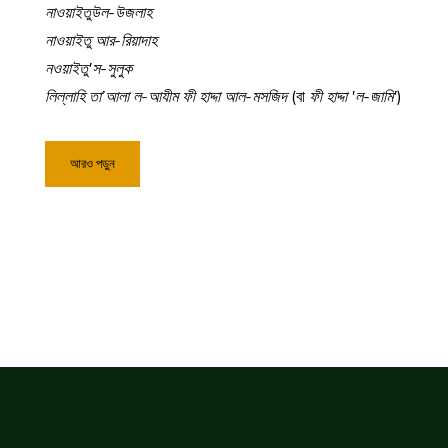
নাওয়াইতুউল-উজলাহ
নাওয়াইতু আর-রিয়াদাহ
নওয়াইতু'স-সুলুক
লিল্লাহি তা’আলা ল-আযীম ফী হাদ্দা আল-মসজিদ
(বা
ফী হাদ্দা 'ল-জামি'
)
আরও পড়ুন