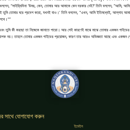
লেন, “সাইয়্যিদিনা 'উমর, কেন, তোমার আর আমাকে কেন দরকার নেই?‘ তিনি বললেন, ”আমি, আমি 
নই তুমি তোমার ঘরে প্রবেশ করো, যখনই যাও।' তিনি বললেন, "এখন, আমি ইতিমধ্যেই, আল্লাহ আমাকে 
র পথে।"”
এবং তুমি কী করছো তা নিজেকে জানাতে পারো। আর সেই কারণেই মাঝে মাঝে তোমার একজন গাইডের প্রয
 অধ্যাপক নয়। তাহলে তোমার একজন গাইডের প্রয়োজন, কারণ তার আরও অভিজ্ঞতা আছে এবং একজন 
র সাথে যোগাযোগ করুন
ইমেইল