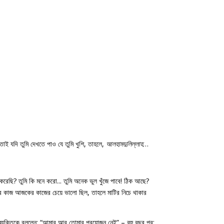
াই যদি তুমি দেখতে পাও যে তুমি খুশি, তাহলে,
আলহামদুলিল্লাহ
…
রেছি? তুমি কি মনে করো... তুমি অনেক ভুল খুঁজে পাবে! ঠিক আছে?
মার কাজ আজকের কাজের চেয়ে ভালো ছিল, তাহলে মাটির নিচে থাকার
যক্তিকে বললেন: “আমার আর তোমার প্রয়োজন নেই” – বহু বছর পর: