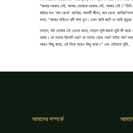
“আমার দরকার নেই, আমার তোমাকে দরকার নেই, আমার নেই।” তিনি বল
করিয়ে দাও 'মনে রেখো'
আখিরা
, পরবর্তী জীবন, মনে রেখো
আখিরা
’'যখ
বলল, "আমার দাড়িতে দুটি সাদা চুল। এখন আমি জানি যে আমি মৃত্যু
তাহলে, যদি তোমার এই চেতনা থাকে, তাহলে তুমি জানো তুমি কী করো 
আছে। কে তাদের রিপোর্ট দেয়? কে তাদের গ্রেড দেয়? গাইড নয়?
আরও কিছু করো, এই দিকে আরও কিছু করো।" এবং এইভাবে তুমি...
আমাদের সম্পর্কে
আমাদে