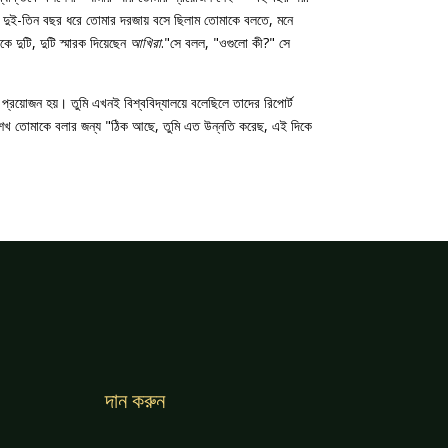
দুই-তিন বছর ধরে তোমার দরজায় বসে ছিলাম তোমাকে বলতে, মনে
দুটি, দুটি স্মারক দিয়েছেন
আখিরা
."সে বলল, "ওগুলো কী?" সে
়োজন হয়। তুমি এখনই বিশ্ববিদ্যালয়ে বলেছিলে তাদের রিপোর্ট
শেখ তোমাকে বলার জন্য "ঠিক আছে, তুমি এত উন্নতি করেছ, এই দিকে
দান করুন