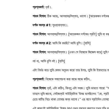
প্রশ্নকর্তা:
হ্যাঁ।.
শায়খ হিশাম:
ঠিক আছে, আলহামদুলিল্লাহ, ভালো। [আরেকজন দর্শকের প
দর্শক সদস্য #1:
সুবহানাল্লাহ।.
শায়খ হিশাম:
আলহামদুলিল্লাহ। [আরেকজন দর্শকের প্রতি] তুমি যা ক
দর্শক সদস্য #2:
আমি কি করছি? আমি খুশি। [হাসি]
শায়খ হিশাম:
আলহামদুলিল্লাহ। [এখন সে নিজেকে জিজ্ঞেস করে] তুমি 
না! না, আমি খুশি নই। [হাসি]
এটা নির্ভর করে তুমি কেমন অনুভব করো তার উপর, তুমি কি ইবাদতের 
প্রশ্নকর্তা:
নিজেকে সমালোচনা করা মাঝে মাঝে কঠিন...
শায়খ হিশাম:
হ্যাঁ, এটা কঠিন, কিন্তু এটা সহজ। তুমি ভাবতে পারো: 
তাহলে তুমি জানো, সেইজন্যই সাইয়্যিদিনা 'উমর বলেছিলেন: "কে, প্
চেয়ে মাটির নিচে থাকা তোমার জন্য ভালো।" এর মানে প্রতিদিন তোমা
এই কারণেই সাইয়্যিদিনা 'উমার (রাঃ) যখন প্রবেশ করতেন তখন তাঁর দ