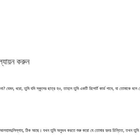
্যায়ন করুন
া? যেমন, ধরো, তুমি যদি স্কুলের ছাত্র হও, তাহলে তুমি একটি রিপোর্ট কার্ড পাবে, যা তোমাকে বল
, আলহামদুলিল্লাহ, ঠিক আছে। যখন তুমি অনুভব করতে শুরু করো যে তোমার হৃদয় চিন্তিত, তখন তুমি ব