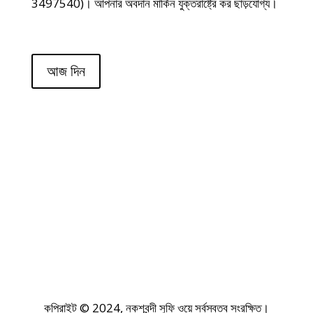
3497540)। আপনার অবদান মার্কিন যুক্তরাষ্ট্রে কর ছাড়যোগ্য।
আজ দিন
কপিরাইট © 2024, নকশবন্দী সুফি ওয়ে সর্বস্বত্ব সংরক্ষিত।