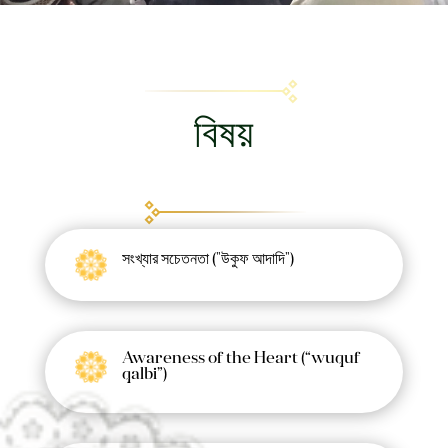
বিষয়
সংখ্যার সচেতনতা ("উকুফ আদাদি")
Awareness of the Heart (“wuquf
qalbi”)