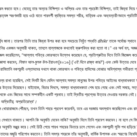
 করতে হবে। যেহেতু তার অন্তর বিক্ষিপ্ত ও অস্থির এবং তার প্রচেষ্টা বিক্ষিপ্ত, তাই জিহ্বা দিয়ে 
্রত্যঙ্গ স্মরণকারী হয়ে ওঠে যাতে পারদর্শী ব্যক্তির সমস্ত শরীর, বাহ্যিক এবং অভ্যন্তরীণভাবে প্র
্থ্য জানা। তারপর তিনি তার জিহ্বা উপর করা হবে সবচেয়ে নিখুঁত পদ্ধতি
dhikr
তাকে সর্বোচ্চ স্থান
়ানির একজন অনুসারী থাকত, তাহলে হাল্লাজকে কখনোই ক্রুশবিদ্ধ করা হতো না।" এর অর্থ হল, অজ
্ঞেস করেছিলেন, “আল্লাহ পবিত্র কোরআনে উল্লেখ করেছেন যে, প্রতিশ্রুতির দিনে তিনি জিজ্ঞেস ক
জ্ঞাসা করবেন,
লিমান আল-মুলক উল-ইয়াওম
[৪০:১৬] ('
এই দিনে রাজ্য কার?'
) এবং কেউ উত্তর দেবে 
রামিতানি নকশবন্দী ওস্তাদদের দখলে থাকা কোরআন ও পবিত্র হাদিসের বোঝার অবিশ্বাস্য গভীরতা প্
্য রাখা হয়েছিল, সেই দিনটি ছিল যেদিন আল্লাহ সমস্ত মানুষের উপর পবিত্র আইনের বাধ্যবাধকতা স
উত্তর দিয়েছেন। যাইহোক, বিচার দিবসে, সমস্ত বাধ্যবাধকতা শেষ হয়ে গেছে এবং সেই সময়ে, সত্য 
় থেকে এবং জিভের সাথে সম্পর্কহীন একটি প্রবাহ। তাই দ্বিতীয় প্রশ্নের উত্তর দেওয়ার দরকার নে
 অদ্বিতীয়, অপ্রতিরোধ্য'।
 যখন খোয়ারাজমে পৌঁছেন, তখন তিনি শহরে প্রবেশ করেননি, তবে এর দরজায় অবস্থান করেছিলেন এবং রা
ং সেখানে থাকতে। আপনি কি অনুমতি দেবেন নাকি? অনুমতি দিলে তিনি প্রবেশ করবেন। না হলে সে ফ
ার অনুমতি মঞ্জুর করে। সেই চিঠি পেয়ে শায়খ শহরের ভিতরে চলে গেলেন এবং নকশবন্দী সুফি পথ ছড়িয়
ের মজুরি পরিশোধ করতেন। তিনি সমগ্র শহরকে তাঁর অনুসারী, ধার্মিক উপাসক এবং স্মরণের নিবেদিত 