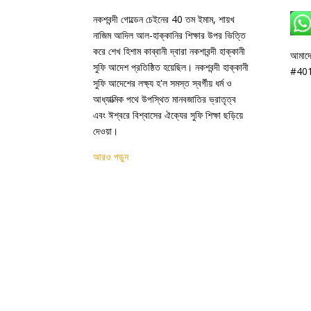
নকশবন্দী গোল্ডেন চেইনের 40 তম ইমাম, শায়খ
নাজিম আদিল আল-হাক্কানির শিক্ষার উপর ভিত্তি
করে শেখ হিশাম কাব্বানী দ্বারা নকশাবন্দী হাক্কানী
আমাদে
সুফি আদেশ প্রতিষ্ঠিত হয়েছিল। নকশবন্দী হাক্কানী
#401
সুফি আদেশের লক্ষ্য হ'ল সমস্ত স্বর্গীয় ধর্ম ও
আধ্যাত্মিক পথে উপস্থিত মানবজাতির ভ্রাতৃত্ব
এবং ঈশ্বরে বিশ্বাসের ঐক্যের সুফি শিক্ষা ছড়িয়ে
দেওয়া।
আরও পড়ুন