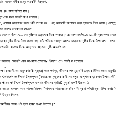
 তার অনেক বাণীর মধ্যে কয়েকটি নিম্নরূপ:
ন এবং কাজ চালিয়ে যান।
চ্ছেন এবং যখন আপনি কথা বলছেন।
ণ, তোমরা আল্লাহর কাছে খাঁটি তওবা কর। এই আয়াতটি আমাদের জন্য সুসংবাদ নিয়ে আসে। যেহেত
াকে করতে বলবেন না
তাওবা
তি রাতে ও দিনে ৩৬০ বার মুমিনের অন্তরের দিকে তাকান।' এর মানে হৃৎপিণ্ডে ৩৬০টি প্রবেশপথ রয়েছে
্লাহর দৃষ্টির দিকে নিয়ে যাওয়া হয়, এটি শরীরের সমস্ত অঙ্গকে আল্লাহর দৃষ্টির দিকে নিয়ে যাবে
মরণকারীর হৃদয়ের দিকে আল্লাহর রহমতের দৃষ্টি আকর্ষণ করে।
্ঞাসা করলেন, “আপনি কেন আওয়াজ তোলেন?
ধিকর
?" শেখ আলী ক বলেছেন:
গ
েমগণ
(সাহাবীদের অনুসরণকারী প্রজন্ম) আজ পর্যন্ত, জীবনের শেষ মুহুর্তে উচ্চস্বরে যিকির করার অনুমত
 শাহাদাতান লা ইলাহা ইল্লাল্লাহ
("তোমাদের মৃত্যুবরণকারীদের বলুন: আল্লাহ ছাড়া কোন ইলাহ নেই")। 
ে পারেন
লা ইলাহা ইল্লাল্লাহ
আপনার জীবনের প্রতিটি মুহূর্তে একটি উচ্চকণ্ঠে
তার সময়ের একজন মহান আলেম ছিলেন, “আল্লাহ আমাদেরকে তাঁর বাণী দ্বারা অতিরিক্ত যিকির করার নির
ানি উত্তর দিলেন:
ারদর্শীদের জন্য এটি হৃদয় দ্বারা হওয়া উত্তম।"