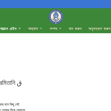
গোল্ডেন চেইন
অভ্যাস
সম্পদ
দান করুন
অনুসন্ধান করুন
আলী আর-রমিতানি ق
 হৃদয় বলে কিছু নেই
 তোমার দিকে ফেরানো;