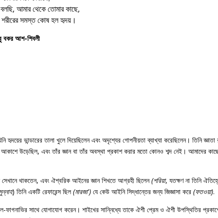
 বলছি, আমার থেকে তোমার কাছে,
 শরীরের সমস্ত কোষ হল হৃদয়।
 বকর আশ-শিবলী
দয়ের ভান্ডারের তালা খুলে দিয়েছিলেন এবং অদৃশ্যের গোপনীয়তা ব্যাখ্যা করেছিলেন। তিনি জ্ঞাতা 
েতের আকাশে উড়েছিল, এবং তাঁর জ্ঞান বা তাঁর অবস্থা প্রকাশ করার মতো কোনও শব্দ নেই। আমাদের কা
তিনি সেখানে থাকতেন, এবং ঐশ্বরিক আইনের জ্ঞান শিখতে আগ্রহী ছিলেন
(শরিয়া
, যতক্ষণ না তিনি ঐতিহ্য
সুন্নাহ
) তিনি একটি রেফারেন্স ছিল
(মারজা')
যে কেউ আইনি সিদ্ধান্তের জন্য জিজ্ঞাসা করে
(ফতওয়া)
.
 আল-ফাগনাভির সাথে যোগাযোগ করেন। শাইখের সান্নিধ্যে তাকে ঐশী প্রেম ও ঐশী উপস্থিতির প্রকাশের