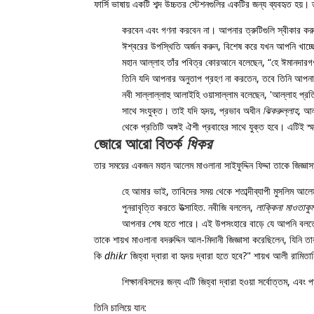
ফার্সি ভাষায় একটি শব্দ উচ্চতর স্টেশনগুলির একটির জন্য ব্যবহৃত হয়।
করবেন এবং গণনা করবেন না। আপনার ত্রুটিগুলি স্বীকার করু
ঈশ্বরের উপস্থিতি অর্জন করুন, বিশেষ করে যখন আপনি খা
মহান আল্লাহ তাঁর পবিত্র কোরআনে বলেছেন, “হে ঈমানদারগ
তিনি যদি আপনার অনুতাপ গ্রহণ না করতেন, তবে তিনি আপন
নবী সাল্লাল্লাহু আলাইহি ওয়াসাল্লাম বলেছেন, 'আল্লাহ প্র
সাথে সংযুক্ত। তাই যদি হৃদয়, প্রভাব অধীন
ঝিকরুল্লাহ
, আল
থেকে প্রতিটি অঙ্গই ঐশী প্রবাহের সাথে যুক্ত হবে। এটিই স্
জোরে আরো বিতর্ক
ধিকর
তার সময়ের একজন মহান আলেম মাওলানা সাইফুদ্দিন ফিদ্দা তাকে জিজ
হে আমার ভাই, তাবিদের সময় থেকে শতাব্দীব্যাপী মুসলিম আল
পুনরাবৃত্তি করতে উত্সাহিত. নবীজি বললেন,
লাক্কিনা মাওতাকুম
আপনার শেষ হতে পারে। এই উপসংহারে বাড়ে যে আপনি বলত
তাকে শায়খ মাওলানা বদরুদ্দিন আল-মিদানী জিজ্ঞাসা করেছিলেন, যিনি 
কি
dhikr
জিহ্বা দ্বারা বা হৃদয় দ্বারা হতে হবে?" শায়খ আলী রামিত
শিক্ষানবিসদের জন্য এটি জিহ্বা দ্বারা হওয়া সর্বোত্তম, এবং প
তিনি চালিয়ে যান: