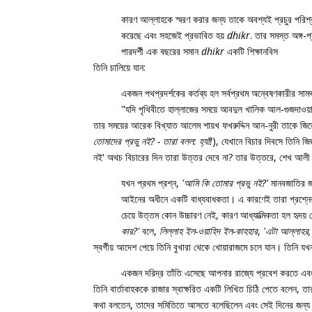
কারণ আল্লাহকে স্মরণ করার জন্য তাকে অবশ্যই প্রচুর পরিশ্রম
করেছে এবং সহজেই প্রভাবিত হয়
dhikr
. তার সমস্ত অঙ্গ-প
পারদর্শী এক বছরের সমান
dhikr
একটি শিক্ষানবিস
তিনি চালিয়ে যান:
একজন পথপ্রদর্শকের কর্তব্য হল সর্বপ্রথম অন্বেষণকারীর সামর
"যদি পৃথিবীতে হাল্লাজের সময়ে আবদুল খালিক আল-গুজদাওয
তার সময়ের আরেক বিখ্যাত আলেম শায়খ ফখরুদ্দিন আন-নুরী তাকে জিজ
তোমাদের প্রভু নই? - তারা বলল: হ্যাঁ!
), যেখানে বিচার দিবসে তিনি জি
নই' অথচ বিচারের দিন তারা উত্তর দেবে না? তার উত্তরে, শেখ আলী 
যখন প্রথম প্রশ্ন,
'আমি কি তোমার প্রভু নই?'
মানবজাতির জন
আইনের অধীনে একটি বাধ্যবাধকতা। এ কারণেই তারা প্রশ্নের 
চেয়ে উত্তম কোন উচ্চারণ নেই, কারণ আধ্যাত্মিকতা হল হৃদয
কার?'
বলে,
লিল্লাহ ইল-ওয়াহিদ ইল-কাহহার
,
'এটা আল্লাহর,
স্বর্গীয় আদেশ পেয়ে তিনি বুখারা থেকে খোয়ারাজমে চলে যান। তিনি
একজন দরিদ্র তাঁতি এসেছে আপনার রাজ্যে প্রবেশ করতে এব
তিনি বার্তাবাহককে রাজার স্বাক্ষরিত একটি লিখিত চিঠি পেতে বলেন, ত
কথা বলতেন, তাদের সমিতিতে আসতে বলেছিলেন এবং সেই দিনের জন্য তাদ