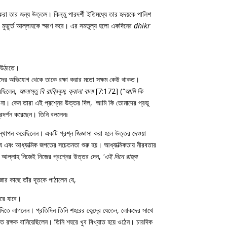
করা তার জন্য উত্তম। কিন্তু পারদর্শী ইতিমধ্যে তার হৃদয়কে পালিশ
তিটি মুহূর্তে আল্লাহকে স্মরণ করে। এর সমতুল্য হলো একদিনের
dhikr
ে উঠাতে।
্ঞদের অভিযোগ থেকে তাকে রক্ষা করার মতো সক্ষম কেউ থাকত।
রেছিলেন,
আলাস্তু বি রাব্বিকুম, ক্বালা বালা
[7:172] (
“আমি কি
না। কেন তারা এই প্রশ্নের উত্তর দিল, 'আমি কি তোমাদের প্রভু
রদর্শন করেছেন। তিনি বললেনঃ
্থাপন করেছিলেন। একটি প্রশ্ন জিজ্ঞাসা করা হলে উত্তর দেওয়া
এবং আধ্যাত্মিক জগতের সচেতনতা শুরু হয়। আধ্যাত্মিকতায় নীরবতার
ই। আল্লাহ নিজেই নিজের প্রশ্নের উত্তর দেন,
'এই দিনে রাজ্য
জার কাছে তাঁর দূতকে পাঠালেন যে,
িরে যাবে।
ে দিতে লাগলেন। প্রতিদিন তিনি শহরের কেন্দ্রে যেতেন, লোকদের সাথে
রক্ষক বানিয়েছিলেন। তিনি শহরে খুব বিখ্যাত হয়ে ওঠেন। চারদিক