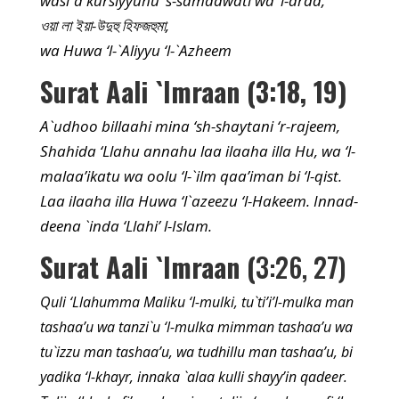
wasi`a kursiyyuhu ‘s-samaawati wa ‘l-arda,
ওয়া লা ইয়া-উদুহু হিফজহুমা,
wa Huwa ‘l-`Aliyyu ‘l-`Azheem
Surat Aali `Imraan (3:18, 19)
A`udhoo billaahi mina ‘sh-shaytani ‘r-rajeem,
Shahida ‘Llahu annahu laa ilaaha illa Hu, wa ‘l-
malaa’ikatu wa oolu ‘l-`ilm qaa’iman bi ‘l-qist.
Laa ilaaha illa Huwa ‘l`azeezu ‘l-Hakeem. Innad-
deena `inda ‘Llahi’ l-Islam.
Surat Aali `Imraan (
3:26, 27)
Quli ‘Llahumma Maliku ‘l-mulki, tu`ti’i’l-mulka man
tashaa’u wa tanzi`u ‘l-mulka mimman tashaa’u wa
tu`izzu man tashaa’u, wa tudhillu man tashaa’u, bi
yadika ‘l-khayr, innaka `alaa kulli shayy’in qadeer.