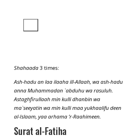
Artist Name
দ্বারা
অডিও প্লেয়ার
00:00
00:00
Shahaada
3 times:
Ash-hadu an laa ilaaha ill-Allaah, wa ash-hadu
anna Muhammadan `abduhu wa rasuluh.
Astaghfirullaah min kulli dhanbin wa
ma`seeyatin wa min kulli maa yukhaalifu deen
al-Islaam, yaa arhama ’r-Raahimeen.
Surat al-Fatiha