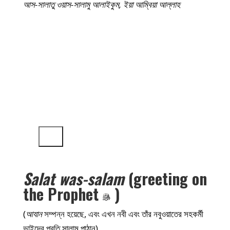
আস-সালাতু ওয়াস-সালামু আলাইকুম, ইয়া আম্বিয়া আল্লাহ
Fajr Adhan
Mawlana Shaykh Muhammad
Hisham Kabbani
দ্বারা
অডিও প্লেয়ার
00:00
00:00
Salat was-salam
(greeting on
the Prophet
)
(
আযান
সম্পন্ন হয়েছে, এবং এখন নবী এবং তাঁর নবুওয়াতের সহকর্মী
ভাইদের প্রতি সালাম পাঠান)