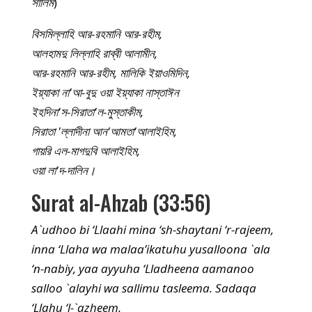
সালিম
)
বিসমিল্লাহি আর-রহমানি আর-রহীম,
আলহামদু লিল্লাহি রাব্বী আলামীন,
আর-রহমানি আর-রহীম, মালিকি ইয়াওমিদিন,
ইয়্যাকা না'আ-বুদু ওয়া ইয়্যাকা নাস্তাঈন
ইহদিনা'স-সিরাতা'ল-মুস্তাকীম,
সিরাতা 'ল্লাদীনা আন'আমতা'আলাইহিম,
গায়রি এল-মাগদুবি আলাইহিম,
ওয়া লা'দ-দালিন।
Surat al-Ahzab (33:56)
A`udhoo bi ‘Llaahi mina ‘sh-shaytani ‘r-rajeem,
inna ‘Llaha wa malaa’ikatuhu yusalloona `ala
‘n-nabiy, yaa ayyuha ‘Lladheena aamanoo
salloo `alayhi wa sallimu tasleema. Sadaqa
‘Llahu ‘l-`azheem.