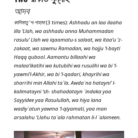
আদব
কালিমাতু 'শ-শাহাদা
(3 times):
Ashhadu an laa ilaaha
illa ‘Llah, wa ashhadu anna Muhammadan
rasulu’ Llah wa iqaamatu-s salaat, wa itaa’u ‘z-
zakaat, wa sawmu Ramadan, wa hajju ‘l-bayti
Haqq qubool. Aamantu billaahi wa
malaa‘ikatihi wa kutubihi wa rusulihi wa bi ‘l-
yawmi’l-Akhir, wa bi ‘l-qadari, khayrihi wa
sharrihi min Allahi ta`la. Awda`na hatayni’ l-
kalimatayni ‘sh- shahadatayn `indaka yaa
Sayyidee yaa Rasulullah, wa hiya lana
wadiy`atun yawma ‘l-qiyamati, yaa man
arsalahu ‘Llahu ta`ala rahmatan li-l `alameen.