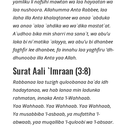
yamliku li nafsihi mawtan wa laa hayaatan wa
laa nushoora. Allahumma Anta Rabbee, laa
ilaha illa Anta khalaqtanee wa anaa `abduka
wa anaa `alaa `ahdika wa wa`dika mastat`at.
A`udhoo bika min sharri ma sana`t, wa abu’u
laka bi ni`matika `alayya, wa abu’u bi dhanbee
faghfir lee dhanbee, fa innahu laa yaghfiru ‘dh-
dhunooba illa Anta yaa Allah.
Surat Aali `Imraan (3:8)
Rabbanaa laa tuzigh quloobanaa ba`da idh
hadaytanaa, wa hab lanaa min ladunka
rahmatan, innaka Anta ‘l-Wahhaab.
Yaa Wahhaab. Yaa Wahhaab. Yaa Wahhaab,
Ya musabbiba ‘l-asbaab, ya mufattiha ‘I-
abwaab, yaa muqalliba ‘l-quloobi wa ‘l-absaar.