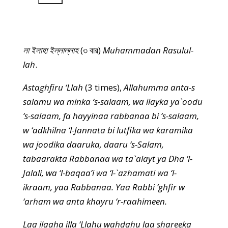
00:00
লা ইলাহা ইল্লাল্লাহ
(৩ বার)
Muhammadan Rasulul-
lah
.
Astaghfiru ‘Llah
(3 times),
Allahumma anta-s
salamu wa minka ‘s-salaam, wa ilayka ya`oodu
‘s-salaam, fa hayyinaa rabbanaa bi ‘s-salaam,
w ‘adkhilna ‘l-Jannata bi lutfika wa karamika
wa joodika daaruka, daaru ‘s-Salam,
tabaarakta Rabbanaa wa ta`alayt ya Dha ‘l-
Jalali, wa ‘l-baqaa’i wa ‘l-`azhamati wa ‘l-
ikraam, yaa Rabbanaa. Yaa Rabbi ‘ghfir w
‘arham wa anta khayru ‘r-raahimeen.
Laa ilaaha illa ‘Llahu wahdahu laa shareeka