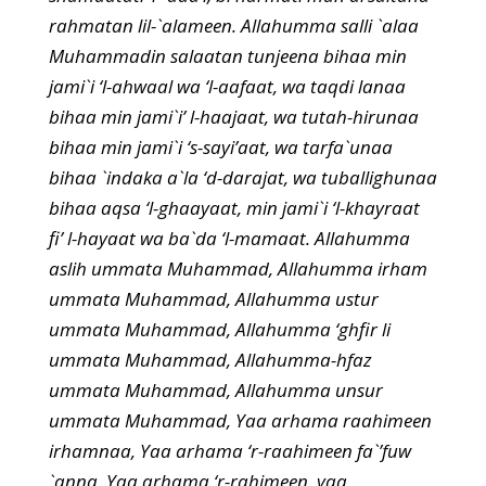
rahmatan lil-`alameen. Allahumma salli `alaa
Muhammadin salaatan tunjeena bihaa min
jami`i ‘l-ahwaal wa ‘l-aafaat, wa taqdi lanaa
bihaa min jami`i’ l-haajaat, wa tutah-hirunaa
bihaa min jami`i ‘s-sayi’aat, wa tarfa`unaa
bihaa `indaka a`la ‘d-darajat, wa tuballighunaa
bihaa aqsa ‘l-ghaayaat, min jami`i ‘l-khayraat
fi’ l-hayaat wa ba`da ‘l-mamaat. Allahumma
aslih ummata Muhammad, Allahumma irham
ummata Muhammad, Allahumma ustur
ummata Muhammad, Allahumma ‘ghfir li
ummata Muhammad, Allahumma-hfaz
ummata Muhammad, Allahumma unsur
ummata Muhammad, Yaa arhama raahimeen
irhamnaa, Yaa arhama ‘r-raahimeen fa`’fuw
`anna. Yaa arhama ‘r-rahimeen, yaa