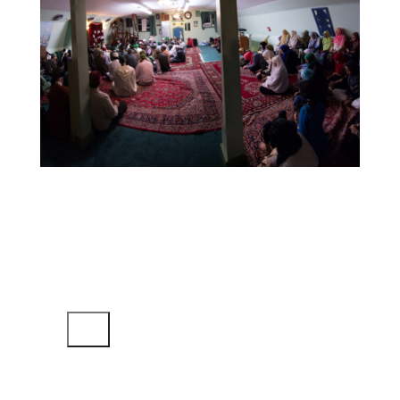
Fajr Adab
Mawlana Shaykh Muhammad
Hisham Kabbani
দ্বারা
অডিও প্লেয়ার
00:00
00:00