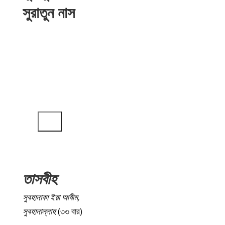
সুরাতুন নাস
তাসবীহ
Artist Name
দ্বারা
অডিও প্লেয়ার
00:00
00:00
তাসবীহ
সুবহানাকা ইয়া আযীম,
সুবহানাল্লাহ
(৩৩ বার)