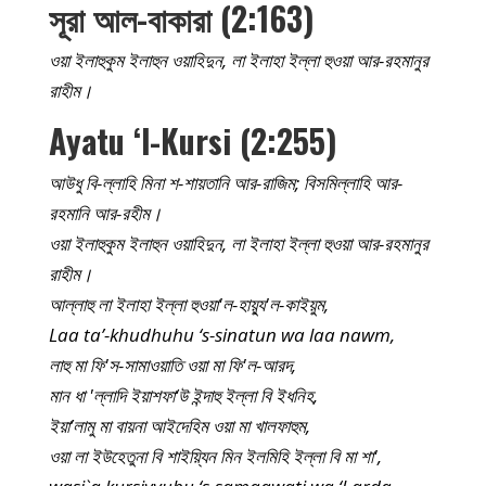
সূরা আল-বাকারা (2:163)
ওয়া ইলাহুকুম ইলাহুন ওয়াহিদুন, লা ইলাহা ইল্লা হুওয়া আর-রহমানুর
রাহীম।
Ayatu ‘l-Kursi (2:255)
আউধু বি-ল্লাহি মিনা শ-শায়তানি আর-রাজিম; বিসমিল্লাহি আর-
রহমানি আর-রহীম।
ওয়া ইলাহুকুম ইলাহুন ওয়াহিদুন, লা ইলাহা ইল্লা হুওয়া আর-রহমানুর
রাহীম।
আল্লাহু লা ইলাহা ইল্লা হুওয়া'ল-হায়্যু'ল-কাইয়ুম,
Laa ta’-khudhuhu ‘s-sinatun wa laa nawm,
লাহু মা ফি'স-সামাওয়াতি ওয়া মা ফি'ল-আরদ,
মান ধা 'ল্লাদি ইয়াশফা‘উ ইন্দাহু ইল্লা বি ইধনিহ,
ইয়া’লামু মা বায়না আইদেহিম ওয়া মা খালফাহুম,
ওয়া লা ইউহেতুনা বি শাইয়্যিন মিন ইলমিহি ইল্লা বি মা শা',