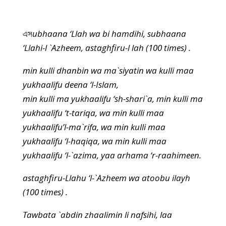
এস
ubhaana ‘Llah wa bi hamdihi, subhaana
‘Llahi-l `Azheem, astaghfiru-l lah (100 times) .
min kulli dhanbin wa ma`siyatin wa kulli maa
yukhaalifu deena ‘l-Islam,
min kulli ma yukhaalifu ‘sh-shari`a, min kulli ma
yukhaalifu ‘t-tariqa, wa min kulli maa
yukhaalifu’l-ma`rifa, wa min kulli maa
yukhaalifu ‘l-haqiqa, wa min kulli maa
yukhaalifu ‘l-`azima, yaa arhama ‘r-raahimeen.
astaghfiru-Llahu ‘l-`Azheem wa atoobu ilayh
(100 times) .
Tawbata `abdin zhaalimin li nafsihi, laa