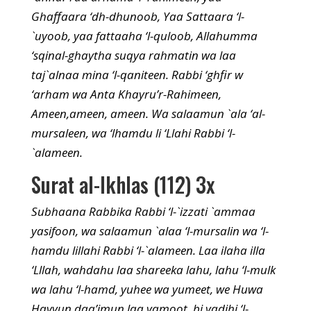
Ghaffaara ‘dh-dhunoob, Yaa Sattaara ‘l-
`uyoob, yaa fattaaha ‘l-quloob, Allahumma
‘sqinal-ghaytha suqya rahmatin wa laa
taj`alnaa mina ‘l-qaniteen. Rabbi ‘ghfir w
‘arham wa Anta Khayru’r-Rahimeen,
Ameen,ameen, ameen. Wa salaamun `ala ‘al-
mursaleen, wa ‘lhamdu li ‘Llahi Rabbi ‘l-
`alameen.
Surat al-Ikhlas (112) 3x
Subhaana Rabbika Rabbi ‘l-`izzati `ammaa
yasifoon, wa salaamun `alaa ‘l-mursalin wa ‘l-
hamdu lillahi Rabbi ‘l-`alameen. Laa ilaha illa
‘Lllah, wahdahu laa shareeka lahu, lahu ‘l-mulk
wa lahu ‘l-hamd, yuhee wa yumeet, we Huwa
Hayyun daa’imun laa yamoot, bi yadihi ‘l-