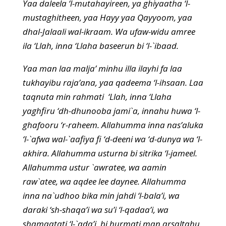
Yaa daleela ‘l-mutahayireen, ya ghiyaatha ‘l-
mustaghitheen, yaa Hayy yaa Qayyoom, yaa
dhal-Jalaali wal-ikraam. Wa ufaw-widu amree
ila ‘Llah, inna ‘Llaha baseerun bi ‘l-`ibaad.
Yaa man laa malja’ minhu illa ilayhi fa laa
tukhayibu raja’ana, yaa qadeema ‘l-ihsaan. Laa
taqnuta min rahmati ‘Llah, inna ‘Llaha
yaghfiru ‘dh-dhunooba jami`a, innahu huwa ‘l-
ghafooru ‘r-raheem. Allahumma inna nas’aluka
‘l-`afwa wal-`aafiya fi ‘d-deeni wa ‘d-dunya wa ‘l-
akhira. Allahumma usturna bi sitrika ‘l-jameel.
Allahumma ustur `awratee, wa aamin
raw`atee, wa aqdee lee daynee. Allahumma
inna na`udhoo bika min jahdi ‘l-bala’i, wa
daraki ‘sh-shaqa’i wa su’i ‘l-qadaa’i, wa
shamaatati ‘l-`ada’i, bi hurmati man arsaltahu