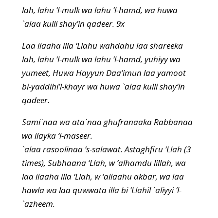
lah, lahu ‘l-mulk wa lahu ‘l-hamd, wa huwa
`alaa kulli shay’in qadeer. 9x
Laa ilaaha illa ‘Llahu wahdahu laa shareeka
lah, lahu ‘l-mulk wa lahu ‘l-hamd, yuhiyy wa
yumeet, Huwa Hayyun Daa’imun laa yamoot
bi-yaddihi’l-khayr wa huwa `alaa kulli shay’in
qadeer.
Sami`naa wa ata`naa ghufranaaka Rabbanaa
wa ilayka ‘l-maseer.
`alaa rasoolinaa ‘s-salawat. Astaghfiru ‘Llah (3
times), Subhaana ‘Llah, w ‘alhamdu lillah, wa
laa ilaaha illa ‘Llah, w ‘allaahu akbar, wa laa
hawla wa laa quwwata illa bi ‘Llahil `aliyyi ‘l-
`azheem.