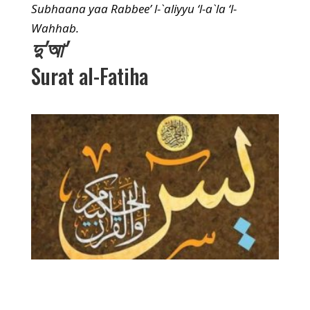
Subhaana yaa Rabbee’ l-`aliyyu ‘l-a`la ‘l-
Wahhab.
দু'আ'
Surat al-Fatiha
Your Title Goes Here