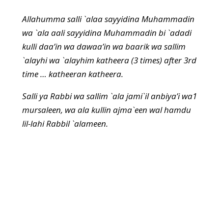
Allahumma salli `alaa sayyidina Muhammadin
wa `ala aali sayyidina Muhammadin bi `adadi
kulli daa’in wa dawaa’in wa baarik wa sallim
`alayhi wa `alayhim katheera (3 times) after 3rd
time … katheeran katheera.
Salli ya Rabbi wa sallim `ala jami`il anbiya’i wa1
mursaleen, wa ala kullin ajma`een wal hamdu
lil-lahi Rabbil `alameen.
Tahlil, Sayyid as-Salawat, Dua
Mawlana Shaykh Muhammad
Hisham Kabbani
দ্বারা