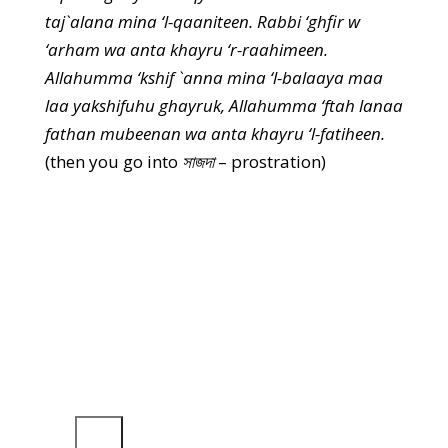
taj`alana mina ‘l-qaaniteen. Rabbi ‘ghfir w
‘arham wa anta khayru ‘r-raahimeen.
Allahumma ‘kshif `anna mina ‘l-balaaya maa
laa yakshifuhu ghayruk, Allahumma ‘ftah lanaa
fathan mubeenan wa anta khayru ‘l-fatiheen.
(then you go into
সাজদা
– prostration)
Tahlil, Istighfar, Kursiyy, Ikhlas,
Falaq, Nas.
Mawlana Shaykh Muhammad
Hisham Kabbani
দ্বারা
অডিও প্লেয়ার
00:00