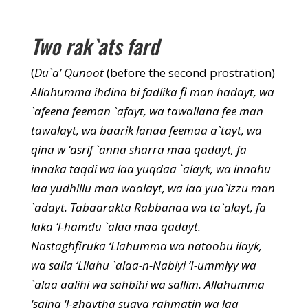
Two rak`ats fard
(
Du`a’ Qunoot
(before the second prostration)
Allahumma ihdina bi fadlika fi man hadayt, wa
`afeena feeman `afayt, wa tawallana fee man
tawalayt, wa baarik lanaa feemaa a`tayt, wa
qina w ‘asrif `anna sharra maa qadayt, fa
innaka taqdi wa laa yuqdaa `alayk, wa innahu
laa yudhillu man waalayt, wa laa yua`izzu man
`adayt. Tabaarakta Rabbanaa wa ta`alayt, fa
laka ‘l-hamdu `alaa maa qadayt.
Nastaghfiruka ‘Llahumma wa natoobu ilayk,
wa salla ‘Lllahu `alaa-n-Nabiyi ‘I-ummiyy wa
`alaa aalihi wa sahbihi wa sallim. Allahumma
‘sqina ‘l-ghaytha suqya rahmatin wa laa