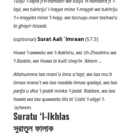
Tuliju ‘l-layla fi’n-nahaari wa tuliju ‘n-nahaara fi ‘l-
layl, wa tukhriju’ l-hayya mina ‘l-mayyti wa tukhriju
‘l-i-mayyita mina ‘l-hayy, wa tarzuqu man tashaa’u
bi ghayri hisaab.
(optional)
Surat Aali `Imraan
(57:3)
Huwa ‘l-awwalu wa ‘l-Aakhiru, wa ‘zh-Zhaahiru wa
‘l-Baatin, wa Huwa bi kulli shay’in `Aleem …
Allahumma laa mani`a lima a`tayt, wa laa mu`ti
limaa mana`t wa laa raadda limaa qadayt, wa laa
yanfa`u dha ‘l-Jaddi minka ‘l-Jadd. Rabbee, wa laa
hawla wa laa quwwata illa bi ‘Llahi ‘l-aliyyi ‘l-
`azheem.
Suratu ‘l-Ikhlas
সুরাতুল ফালাক