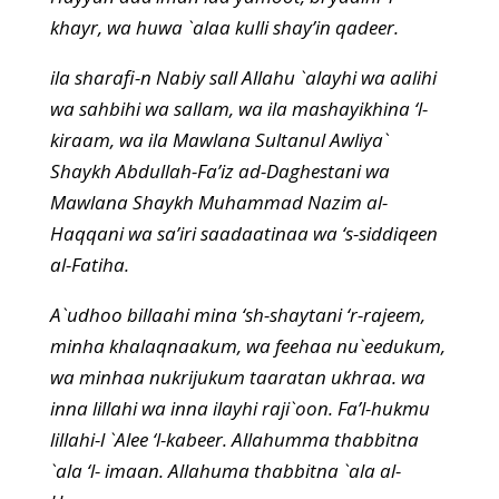
khayr, wa huwa `alaa kulli shay’in qadeer.
ila sharafi-n Nabiy sall Allahu `alayhi wa aalihi
wa sahbihi wa sallam, wa ila mashayikhina ‘l-
kiraam, wa ila Mawlana Sultanul Awliya`
Shaykh Abdullah-Fa’iz ad-Daghestani wa
Mawlana Shaykh Muhammad Nazim al-
Haqqani wa sa’iri saadaatinaa wa ‘s-siddiqeen
al-Fatiha.
A`udhoo billaahi mina ‘sh-shaytani ‘r-rajeem,
minha khalaqnaakum, wa feehaa nu`eedukum,
wa minhaa nukrijukum taaratan ukhraa. wa
inna lillahi wa inna ilayhi raji`oon. Fa’l-hukmu
lillahi-l `Alee ‘l-kabeer. Allahumma thabbitna
`ala ‘l- imaan. Allahuma thabbitna `ala al-