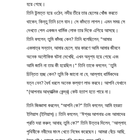
হয়ে গেছে।
তিনি উন্মত্ত হয়ে ওঠেন, নদীর তীরে তার ছেলের খোঁজ করতে
থাকেন, কিন্তু তিনি চলে যান। সে কাঁদতে লাগল। এমন সময় সে
দেখতে পেল একজন ধার্মিক লোক তার দিকে এগিয়ে আসছে।
তিনি বললেন, তুমি কাঁদছ কেন? তিনি বলেছিলেন, "আমার
একমাত্র সন্তান, আমার ছেলে, যার কারণে আমি আমার জীবনে
অনেক অলৌকিক ঘটনা দেখেছি, এখন অদৃশ্য হয়ে গেছে এবং
আমি জানি না তার কী হয়েছিল।" তিনি তাকে বললেন, “তুমি
চিন্তিত হচ্ছ কেন? তুমি কি জানো না যে, আল্লাহ ধার্মিকদের
যত্ন নেন? ধৈর্য ধরলে অনেক কল্যাণ লাভ করবে। আপনি যেখানে
(আপনার আধ্যাত্মিক কেন্দ্র) কেউ হতাশ হতে পারে না।"
তিনি জিজ্ঞাসা করলেন, "আপনি কে?" তিনি বললেন, আমি হযরত
ইলিয়াস (ইলিয়াস)। তিনি বললেন, “ঈশ্বর আপনার এবং আমাদের
প্রতি দয়া করুন; আবার, তুমি কে?" তিনি উত্তর দিলেন, “আল্লাহ
পৃথিবীকে নবীদের মাংস খেতে নিষেধ করেছেন। আমরা বেঁচে আছি,