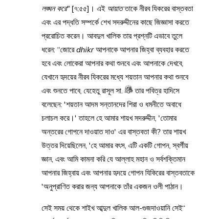
লঙ্ঘন করে"
[৭:৫৫]। এই
আয়াত
তাকে নীরব যিকরের বাস্তবতা
এবং এর পদ্ধতি সম্পর্কে শেখ সদরুদ্দীনের কাছে জিজ্ঞাসা করতে
প্ররোচিত করেন। আবদুল খালিক তার প্রশ্নটি এভাবে তুলে
ধরেন: “জোরে
dhikr
আপনাকে আপনার জিহ্বা ব্যবহার করতে
হবে এবং লোকেরা আপনার কথা শুনবে এবং আপনাকে দেখবে,
যেখানে হৃদয়ের নীরব যিকরের মধ্যে শয়তান আপনার কথা শুনবে
এবং শুনতে পাবে, যেহেতু রাসূল সা.
তার পবিত্র হাদিসে
বলেছেন: 'শয়তান আদম সন্তানদের শিরা ও ধমনীতে অবাধে
চলাচল করে।' তাহলে হে আমার শায়খ সদরুদ্দীন, 'তোমার
অন্তরের গোপনে দাওয়াত দাও' এর বাস্তবতা কী? তার শায়খ
উত্তর দিয়েছিলেন, 'হে আমার বৎস, এটি একটি গোপন, স্বর্গীয়
জ্ঞান, এবং আমি কামনা করি যে আল্লাহ মহান ও সর্বশক্তিমান
আপনার জিহ্বায় এবং আপনার হৃদয়ে গোপন যিকিরের বাস্তবতাকে
অনুপ্রাণিত করার জন্য আপনাকে তাঁর একজন ওলী পাঠান।'
“সেই সময় থেকে শাইখ আব্দুল খালিক আল-গুজদাওয়ানি সেই