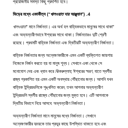
প্রয়োজনীয় সমস্ত কিছু প্রদর্শিত হবে।
খালওয়াত দার আঞ্জুমান
")
4. ভিড়ের মধ্যে একাকীত্ব (“
খালওয়াত
" মানে নির্জনতা। এর অর্থ হল বাহ্যিকভাবে মানুষের সাথে থাকা
"
এবং অভ্যন্তরীণভাবে ঈশ্বরের সাথে থাকা। নির্জনতারও দুটি শ্রেণী
রয়েছে। প্রথমটি বাহ্যিক নির্জনতা এবং দ্বিতীয়টি অভ্যন্তরীণ নির্জনতা।
বাহ্যিক নির্জনতার জন্য অন্বেষণকারীকে এমন একটি ব্যক্তিগত জায়গায়
নিজেকে নির্জন করতে হয় যা মানুষ শূন্য। সেখানে একা থেকে সে
মনোযোগ দেয় এবং ধ্যান করে
ঝিকরুল্লাহ
, ঈশ্বরের স্মরণ, যাতে স্বর্গীয়
রাজ্য প্রকাশিত হয় এমন একটি অবস্থায় পৌঁছানোর জন্য। আপনি যখন
বাহ্যিক ইন্দ্রিয়গুলিকে শৃঙ্খলিত করেন, তখন আপনার অভ্যন্তরীণ
ইন্দ্রিয়গুলি স্বর্গীয় রাজ্যে পৌঁছানোর জন্য মুক্ত হবে। এটি আপনাকে
দ্বিতীয় বিভাগে নিয়ে আসবে: অভ্যন্তরীণ নির্জনতা।
অভ্যন্তরীণ নির্জনতা মানে মানুষের মধ্যে নির্জনতা। সেখানে
অন্বেষণকারীর হৃদয়কে তার প্রভুর কাছে উপস্থিত থাকতে হবে এবং