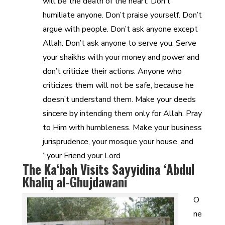
will be the death of the heart. Don’t
humiliate anyone. Don’t praise yourself. Don’t
argue with people. Don’t ask anyone except
Allah. Don’t ask anyone to serve you. Serve
your shaikhs with your money and power and
don’t criticize their actions. Anyone who
criticizes them will not be safe, because he
doesn’t understand them. Make your deeds
sincere by intending them only for Allah. Pray
to Him with humbleness. Make your business
jurisprudence, your mosque your house, and
your Friend your Lord.”
The Ka‘bah Visits Sayyidina ‘Abdul
Khaliq al-Ghujdawani
O
ne