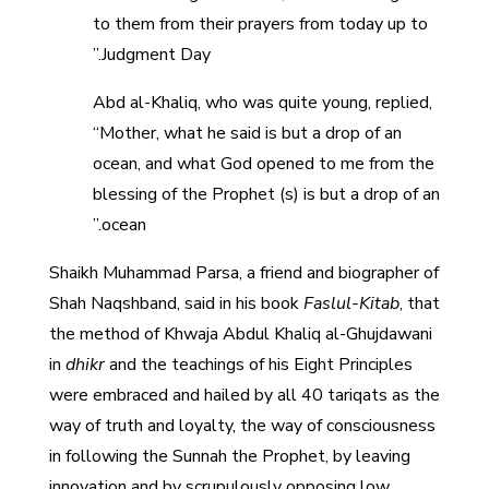
to them from their prayers from today up to
Judgment Day.”
Abd al-Khaliq, who was quite young, replied,
“Mother, what he said is but a drop of an
ocean, and what God opened to me from the
blessing of the Prophet (s) is but a drop of an
ocean.”
Shaikh Muhammad Parsa, a friend and biographer of
Shah Naqshband, said in his book
Faslul-Kitab
, that
the method of Khwaja Abdul Khaliq al-Ghujdawani
in
dhikr
and the teachings of his Eight Principles
were embraced and hailed by all 40 tariqats as the
way of truth and loyalty, the way of consciousness
in following the Sunnah the Prophet, by leaving
innovation and by scrupulously opposing low