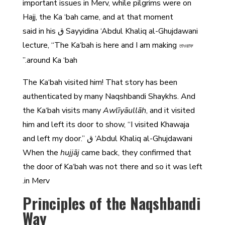
important issues in Merv, while pilgrims were on
Hajj, the Ka ‘bah came, and at that moment
Sayyidina ‘Abdul Khaliq al-Ghujdawani ق said in his
lecture, “The Ka‘bah is here and I am making
তাওয়াফ
around Ka ‘bah.”
The Ka‘bah visited him! That story has been
authenticated by many Naqshbandi Shaykhs. And
the Ka‘bah visits many
Awlīyāullāh
, and it visited
him and left its door to show, “I visited Khawaja
‘Abdul Khaliq al-Ghujdawani ق and left my door.”
When the
hujjāj
came back, they confirmed that
the door of Ka‘bah was not there and so it was left
in Merv.
Principles of the Naqshbandi
Way