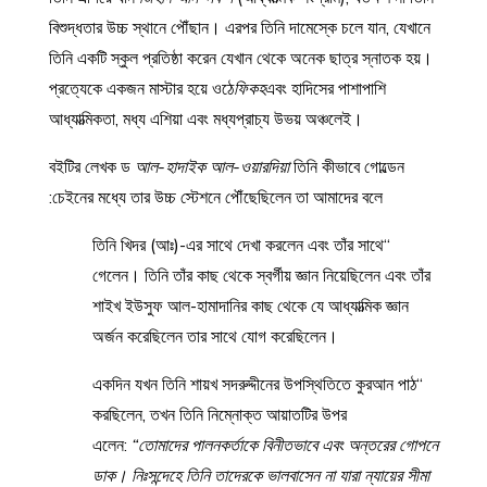
বিশুদ্ধতার উচ্চ স্থানে পৌঁছান। এরপর তিনি দামেস্কে চলে যান, যেখানে
তিনি একটি স্কুল প্রতিষ্ঠা করেন যেখান থেকে অনেক ছাত্র স্নাতক হয়।
প্রত্যেকে একজন মাস্টার হয়ে ওঠে
ফিকহ
এবং হাদিসের পাশাপাশি
আধ্যাত্মিকতা, মধ্য এশিয়া এবং মধ্যপ্রাচ্য উভয় অঞ্চলেই।
বইটির লেখক ড
আল-হাদাইক আল-ওয়ারদিয়া
তিনি কীভাবে গোল্ডেন
চেইনের মধ্যে তার উচ্চ স্টেশনে পৌঁছেছিলেন তা আমাদের বলে:
“তিনি খিদর (আঃ)-এর সাথে দেখা করলেন এবং তাঁর সাথে
গেলেন। তিনি তাঁর কাছ থেকে স্বর্গীয় জ্ঞান নিয়েছিলেন এবং তাঁর
শাইখ ইউসুফ আল-হামাদানির কাছ থেকে যে আধ্যাত্মিক জ্ঞান
অর্জন করেছিলেন তার সাথে যোগ করেছিলেন।
“একদিন যখন তিনি শায়খ সদরুদ্দীনের উপস্থিতিতে কুরআন পাঠ
করছিলেন, তখন তিনি নিম্নোক্ত আয়াতটির উপর
এলেন:
“তোমাদের পালনকর্তাকে বিনীতভাবে এবং অন্তরের গোপনে
ডাক। নিঃসন্দেহে তিনি তাদেরকে ভালবাসেন না যারা ন্যায়ের সীমা