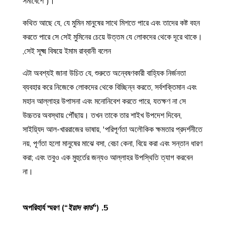
সমাবেশে")।
কথিত আছে যে, যে মুমিন মানুষের সাথে মিশতে পারে এবং তাদের কষ্ট বহন
করতে পারে সে সেই মুমিনের চেয়ে উত্তম যে লোকদের থেকে দূরে থাকে।
সেই সূক্ষ্ম বিষয়ে ইমাম রাব্বানী বলেন,
এটা অবশ্যই জানা উচিত যে, শুরুতে অন্বেষণকারী বাহ্যিক নির্জনতা
ব্যবহার করে নিজেকে লোকদের থেকে বিচ্ছিন্ন করতে, সর্বশক্তিমান এবং
মহান আল্লাহর উপাসনা এবং মনোনিবেশ করতে পারে, যতক্ষণ না সে
উচ্চতর অবস্থায় পৌঁছায়। তখন তাকে তার শাইখ উপদেশ দিবেন,
সাইয়্যিদ আল-খাররাজের ভাষায়, 'পরিপূর্ণতা অলৌকিক ক্ষমতার প্রদর্শনীতে
নয়, পূর্ণতা হলো মানুষের মাঝে বসা, বেচা কেনা, বিয়ে করা এবং সন্তান ধারণ
করা; এবং তবুও এক মুহুর্তের জন্যও আল্লাহর উপস্থিতি ত্যাগ করবেন
না।
ইয়াদ কার্ড
")
5. অপরিহার্য স্মরণ (“