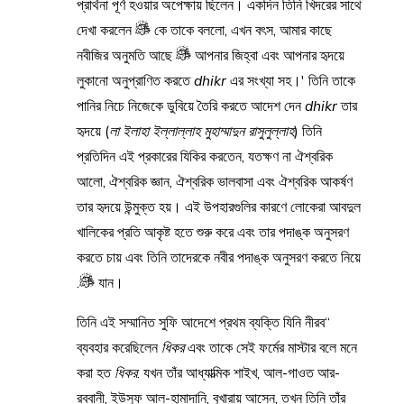
প্রার্থনা পূর্ণ হওয়ার অপেক্ষায় ছিলেন। একদিন তিনি খিদরের সাথে
দেখা করলেন
কে তাকে বললো, এখন বৎস, আমার কাছে
নবীজির অনুমতি আছে
আপনার জিহ্বা এবং আপনার হৃদয়ে
লুকানো অনুপ্রাণিত করতে
dhikr
এর সংখ্যা সহ।' তিনি তাকে
পানির নিচে নিজেকে ডুবিয়ে তৈরি করতে আদেশ দেন
dhikr
তার
হৃদয়ে (
লা ইলাহা ইল্লাল্লাহ মুহাম্মাদুন রাসুলুল্লাহ
) তিনি
প্রতিদিন এই প্রকারের যিকির করতেন, যতক্ষণ না ঐশ্বরিক
আলো, ঐশ্বরিক জ্ঞান, ঐশ্বরিক ভালবাসা এবং ঐশ্বরিক আকর্ষণ
তার হৃদয়ে উন্মুক্ত হয়। এই উপহারগুলির কারণে লোকেরা আবদুল
খালিকের প্রতি আকৃষ্ট হতে শুরু করে এবং তার পদাঙ্ক অনুসরণ
করতে চায় এবং তিনি তাদেরকে নবীর পদাঙ্ক অনুসরণ করতে নিয়ে
.
যান।
“তিনি এই সম্মানিত সুফি আদেশে প্রথম ব্যক্তি যিনি নীরব
ব্যবহার করেছিলেন
ধিকর
এবং তাকে সেই ফর্মের মাস্টার বলে মনে
করা হত
ধিকর
. যখন তাঁর আধ্যাত্মিক শাইখ, আল-গাওত আর-
রব্বানী, ইউসুফ আল-হামাদানি, বুখারায় আসেন, তখন তিনি তাঁর