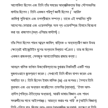
আলোকিত ছিলেন এবং তিনি তাঁর সময়ের আধ্যাত্মিকতার উচ্চ স্টেশনগুলির
গ
মাস্টার ছিলেন। তিনি একজন পরিপূর্ণ জ্ঞানী ছিলেন
(
আরিফ
কামিল)
সুফিবাদে এবং তপস্বীবাদে সম্পন্ন। তাকে এই সম্মানিত সুফি
আদেশের ফোয়ারা এবং ওয়েলসপ্রিং অফ দ্য ওয়েলস্প্রিং হিসাবে বিবেচনা
করা হয়
খাজাগান
(মধ্য এশিয়ার মাস্টার্স)।
তাঁর পিতা ছিলেন শায়খ আব্দুল জামিল, বাহ্যিক ও অভ্যন্তরীণ জ্ঞান উভয়
ক্ষেত্রেই বাইজেন্টাইন যুগের অন্যতম বিখ্যাত পণ্ডিত। তার মা ছিলেন
একজন রাজকন্যা, সেলজুক আনাতোলিয়ার রাজার কন্যা।
আবদুল খালিক বর্তমান উজবেকিস্তানের বুখারার নিকটবর্তী একটি শহর
ঘুজদাওয়ানে জন্মগ্রহণ করেন। সেখানেই তিনি জীবন যাপন করেন এবং
সমাহিত হন। তিনি ছিলেন ইমাম মালিক (রঃ) এর বংশধর। শৈশবে তিনি
কুরআন এবং এর অধ্যয়ন করেছিলেন
তাফসির
(ব্যাখ্যা),
'ইলম আল-
হাদিস
(পবিত্র ঐতিহ্যের অধ্যয়ন), আরবি ভাষার বিজ্ঞান এবং শায়খ
গ
সদরুদ্দীনের সাথে আইনশাস্ত্র। আয়ত্ত করার পর
শারি
ক
(আইনি বিজ্ঞান)
তিনি এগিয়ে যান
জিহাদ আন-নফস
(আধ্যাত্মিক সংগ্রাম), যতক্ষণ না তিনি