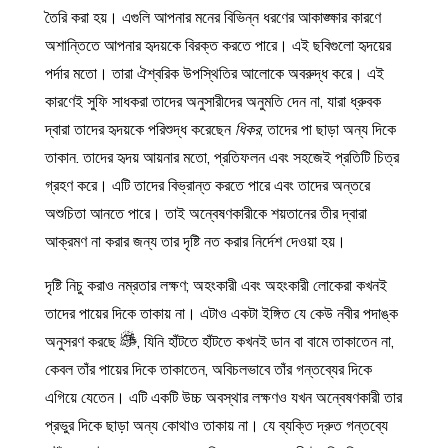
তৈরি করা হয়। এগুলি আপনার মনের বিভিন্ন ধরণের আকাঙ্ক্ষার কারণে
অশান্তিতে আপনার হৃদয়কে বিরক্ত করতে পারে। এই ছবিগুলো হৃদয়ের
পর্দার মতো। তারা ঐশ্বরিক উপস্থিতির আলোকে অবরুদ্ধ করে। এই
কারণেই সুফি সাধকরা তাদের অনুসারীদের অনুমতি দেন না, যারা ধ্রুবক
দ্বারা তাদের হৃদয়কে পরিশুদ্ধ করেছেন
ধিকর
, তাদের পা ছাড়া অন্য দিকে
তাকান. তাদের হৃদয় আয়নার মতো, প্রতিফলন এবং সহজেই প্রতিটি চিত্র
গ্রহণ করে। এটি তাদের বিভ্রান্ত করতে পারে এবং তাদের অন্তরে
অশুচিতা আনতে পারে। তাই অন্বেষণকারীকে শয়তানের তীর দ্বারা
আক্রমণ না করার জন্য তার দৃষ্টি নত করার নির্দেশ দেওয়া হয়।
দৃষ্টি নিচু করাও নম্রতার লক্ষণ; অহংকারী এবং অহংকারী লোকেরা কখনই
তাদের পায়ের দিকে তাকায় না। এটাও একটা ইঙ্গিত যে কেউ নবীর পদাঙ্ক
অনুসরণ করছে
, যিনি হাঁটতে হাঁটতে কখনই ডান বা বামে তাকাতেন না,
কেবল তাঁর পায়ের দিকে তাকাতেন, অবিচলভাবে তাঁর গন্তব্যের দিকে
এগিয়ে যেতেন। এটি একটি উচ্চ অবস্থার লক্ষণও যখন অন্বেষণকারী তার
প্রভুর দিকে ছাড়া অন্য কোথাও তাকায় না। যে ব্যক্তি দ্রুত গন্তব্যে