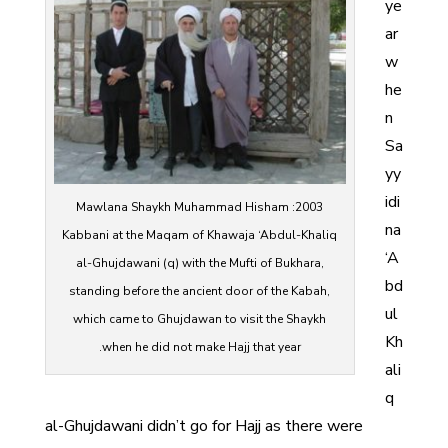
ye
ar
w
he
n
Sa
yy
idi
2003: Mawlana Shaykh Muhammad Hisham
na
Kabbani at the Maqam of Khawaja ‘Abdul-Khaliq
‘A
al-Ghujdawani (q) with the Mufti of Bukhara,
bd
standing before the ancient door of the Kabah,
ul
which came to Ghujdawan to visit the Shaykh
Kh
when he did not make Hajj that year.
ali
q
al-Ghujdawani didn’t go for Hajj as there were