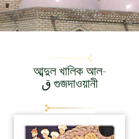
আব্দুল খালিক আল-
গুজদাওয়ানী ق