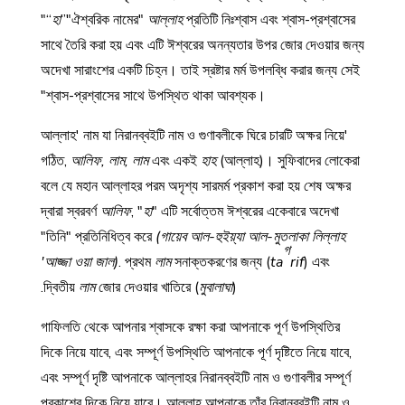
"“
হা
”"ঐশ্বরিক নামের"
আল্লাহ
প্রতিটি নিঃশ্বাস এবং শ্বাস-প্রশ্বাসের
সাথে তৈরি করা হয় এবং এটি ঈশ্বরের অনন্যতার উপর জোর দেওয়ার জন্য
অদেখা সারাংশের একটি চিহ্ন। তাই স্রষ্টার মর্ম উপলব্ধি করার জন্য সেই
শ্বাস-প্রশ্বাসের সাথে উপস্থিত থাকা আবশ্যক।"
'আল্লাহ' নাম যা নিরানব্বইটি নাম ও গুণাবলীকে ঘিরে চারটি অক্ষর নিয়ে
গঠিত,
আলিফ, লাম, লাম
এবং একই
হাহ
(আল্লাহ)। সুফিবাদের লোকেরা
বলে যে মহান আল্লাহর পরম অদৃশ্য সারমর্ম প্রকাশ করা হয় শেষ অক্ষর
দ্বারা স্বরবর্ণ
আলিফ
, "
হা
" এটি সর্বোত্তম ঈশ্বরের একেবারে অদেখা
"তিনি" প্রতিনিধিত্ব করে
(গায়েব আল-হুইয়্যা আল-মুতলাকা লিল্লাহ
গ
'আজ্জা ওয়া জাল)
. প্রথম
লাম
সনাক্তকরণের জন্য (
ta
rif
) এবং
দ্বিতীয়
লাম
জোর দেওয়ার খাতিরে (
মুবালাঘা
).
গাফিলতি থেকে আপনার শ্বাসকে রক্ষা করা আপনাকে পূর্ণ উপস্থিতির
দিকে নিয়ে যাবে, এবং সম্পূর্ণ উপস্থিতি আপনাকে পূর্ণ দৃষ্টিতে নিয়ে যাবে,
এবং সম্পূর্ণ দৃষ্টি আপনাকে আল্লাহর নিরানব্বইটি নাম ও গুণাবলীর সম্পূর্ণ
প্রকাশের দিকে নিয়ে যাবে। আল্লাহ আপনাকে তাঁর নিরানব্বইটি নাম ও