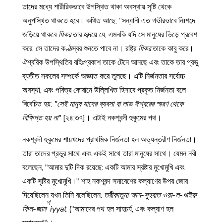
তাদের মধ্যে শারীরিকভাবে উপস্থিত থাকা অবস্থায় সৃষ্টি থেকে
অনুপস্থিত থাকতে হবে। কথিত আছে, “সন্ধানী এত গভীরভাবে নিঃশব্দে
জড়িয়ে থাকবে
ধিকর
তার হৃদয়ে যে, এমনকি যদি সে মানুষের ভিড়ে প্রবেশ
করে, সে তাদের কণ্ঠস্বর শুনতে পাবে না। রাষ্ট্র
ধিকর
তাকে কাবু করে।
ঐশ্বরিক উপস্থিতির বহিঃপ্রকাশ তাকে টেনে আনছে এবং তাকে তার প্রভু
ব্যতীত সকলের সম্পর্কে অজ্ঞাত করে তুলছে। এটি নির্জনতার সর্বোচ্চ
অবস্থা, এবং পবিত্র কোরানে উল্লিখিত হিসাবে প্রকৃত নির্জনতা বলে
বিবেচিত হয়:
"সেই মানুষ যাদের ব্যবসা বা লাভ ঈশ্বরের স্মরণ থেকে
বিক্ষিপ্ত হয় না"
[২৪:৩৭]। এটাই নকশবন্দী হুকুমের পথ।
নকশবন্দী হুকুমের শায়খদের প্রাথমিক নির্জনতা হল অভ্যন্তরীণ নির্জনতা।
তারা তাদের প্রভুর সাথে এবং একই সাথে তারা মানুষের সাথে। যেমন নবী
বলেছেন, "আমার দুটি দিক রয়েছে: একটি আমার স্রষ্টার মুখোমুখি এবং
একটি সৃষ্টির মুখোমুখি।" শাহ নকশবন্দ সমাবেশের কল্যাণের উপর জোর
দিয়েছিলেন যখন তিনি বলেছিলেন:
তরীকাতুনা আস-সুহবাত ওয়া-ল-খাইরু
গ
ফিল-জাম
iyyat
("আমাদের পথ হল সাহচর্য, এবং কল্যাণ হল