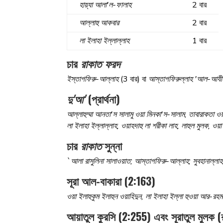
হায়্যা আলা'ল-ফালাহ
2 বার
আল্লাহু আকবার
2 বার
লা ইলাহা ইল্লাল্লাহ
1 বার
চার
রাকাত ফরদ
ইস্তাগফিরু-আল্লাহ
(3 বার) বা
আস্তাগফিরুল্লাহ 'আল-আযীমা 'ল
দু'আ'
(প্রার্থনা)
আল্লাহুম্মা আনতা'স সালামু ওয়া মিনকা'স-সালাম, তাবারাকতা ও
লা ইলাহা ইল্লাল্লাহ, ওয়াহদাহু লা শরীকা লাহ, লাহুল মুলক, ওয
চার
রাকাত
সুন্না
`আলা রাসুলিনা সালাওয়াত; আস্তাগফিরু-আল্লাহ; সুবহানাল্লাহ,
সূরা আল-বাকারা (2:163)
ওয়া ইলাহুকুম ইলাহুন ওয়াহিদুন, লা ইলাহা ইল্লা হুওয়া আর-রহম
আয়াতুল কুরসি (2:255) এবং সূরাতুল মুলক (র