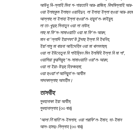
আউধু বি-ল্লাহি মিনা শ-শায়তানি আর-রাজিম; বিসমিল্লাহি আ
ওয়া ইলাহুকুম ইলাহুন ওয়াহিদুন, লা ইলাহা ইল্লা হুওয়া আর-রহম
আল্লাহু লা ইলাহা ইল্লা হুওয়া'ল-হায়্যু'ল-কাইয়ুম,
লা তা-খুদুহু সিনাতুন ওয়া লা নাউম,
লাহু মা ফি'স-সামাওয়াতি ওয়া মা ফি'ল-আরদ,
মান ধা 'ল্লাদি ইয়াশফা‘উ ইন্দাহু ইল্লা বি ইধনিহ,
ইয়া’লামু মা বায়না আইদেহিম ওয়া মা খালফাহুম,
ওয়া লা ইউহেতুনা বি শাইয়্যিন মিন ইলমিহি ইল্লা বি মা শা',
ওয়াসিয়া কুরসিয়ুহু 'স-সামাওয়াতি ওয়া'ল-আরদ,
ওয়া লা ইয়া-উদুহু হিফজহুমা,
ওয়া হুওয়া'ল'আলিয়্যু'ল-আযীম
সাদাকাল্লাহু আযহীম।
তাসবীহ
সুবহানাকা ইয়া আযীম,
সুবহানাল্লাহ
(৩৩ বার)
'আলা নি'মাতি'ল-ইসলাম, ওয়া শরাফি'ল-ইমান, দা-ইমান
আল-হামদু-লিল্লাহ
(৩৩ বার)