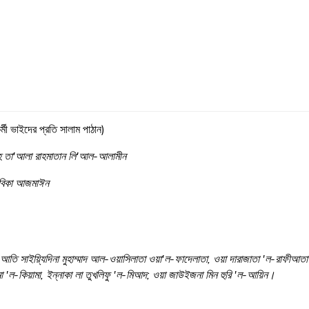
্মী ভাইদের প্রতি সালাম পাঠান)
াহ তা'আলা রাহমাতান লি'আল-আলামীন
হবিকা আজমাঈন
ইমা, আতি সাইয়্যিদিনা মুহাম্মাদ আল-ওয়াসিলাতা ওয়া'ল-ফাদেলাতা, ওয়া দারাজাতা 'ল-রাফীআ
মা 'ল-কিয়ামা, ইন্নাকা লা তুখলিফু 'ল-মিআদ; ওয়া জাউইজনা মিন হুরি 'ল-আয়িন।