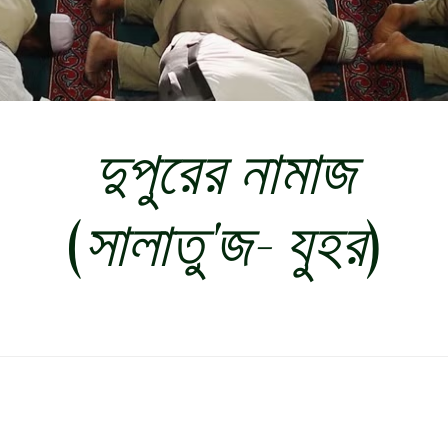
দুপুরের নামাজ
(
সালাতু'জ- যুহর
)