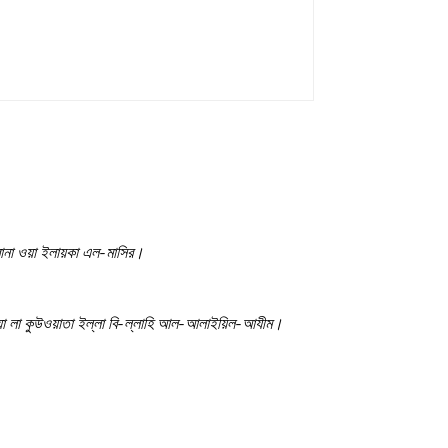
্বানা ওয়া ইলায়কা এল-মাসির।
 ওয়া লা কুউওয়াতা ইল্লা বি-ল্লাহি আল-আলাইয়িল-আযীম।