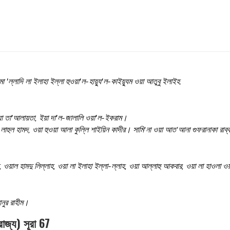
্লাদি লা ইলাহা ইল্লা হুওয়া'ল-হায়্যু'ল-কাইয়্যুম ওয়া আতুবু ইলাইহ
.
য়া তা'আলায়তা, ইয়া দা'ল-জালালি ওয়া'ল-ইকরাম।
়া লাহুল হামদ, ওয়া হুওয়া আলা কুল্লি শাইয়িন কাদীর। সামি‘না ওয়া আত‘আনা গুফরানাকা রাব
 ওয়াল হামদু লিল্লাহ, ওয়া লা ইলাহা ইল্লা-ল্লাহ, ওয়া আল্লাহু আকবার, ওয়া লা হাওলা
ানুর রাহীম।
াজ্য) সূরা 67