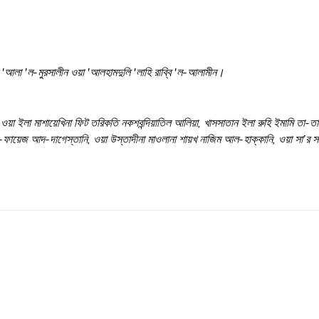
লামুন 'আলা 'ল-মুরসালীন ওয়া 'আলহামদুলি 'লাহি রাব্বি 'ল-আলামীন।
া ইলা মাশায়েখিনা ফিট তরিকতি নকশবন্দিয়াতিল আলিয়া, খাসসাতান ইলা রুহি ইমামি তা-তারীকা 
ফায়েজ আদ-দাগেস্তানি, ওয়া উস্তাদীনা মাওলানা শায়খ নাজিম আল-হাক্কানি, ওয়া সা’র 