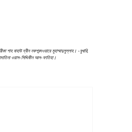
শাহ বাহাউ দ্বীন নকশবন্দওয়ায়ে মুহাম্মাদুলুল্লাহ। -বুখারি,
সাদাতিনা ওয়াস-সিদ্দিকীন আল-ফাতিহা।