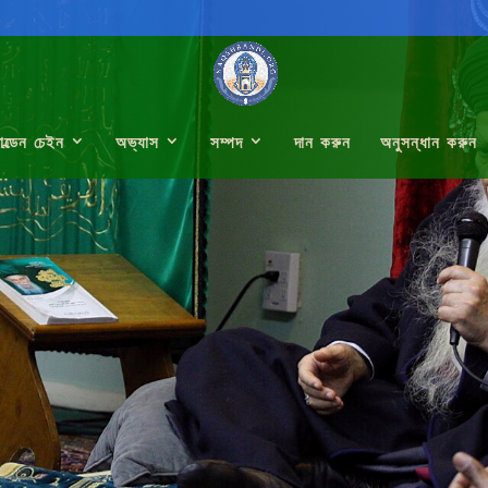
োল্ডেন চেইন
অভ্যাস
সম্পদ
দান করুন
অনুসন্ধান করুন