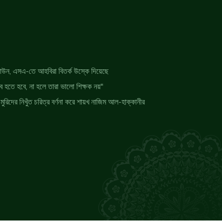
াউন, এসএ-তে আহবিরা বিতর্ক উস্কে দিয়েছে
ীব হতে হবে, না হলে তারা ভালো শিক্ষক নয়"
মুরিদের নিখুঁত চরিত্র বর্ণনা করে শায়খ নাজিম আল-হাক্কানীর