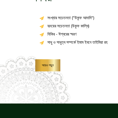
সংখ্যার সচেতনতা ("উকুফ আদাদি")
হৃদয়ের সচেতনতা (উকুফ কাল্বি)
যিকির - ঈশ্বরের স্মরণ
সাধু ও সাধুত্ব সম্পর্কে ইমাম ইবনে তাইমিয়া রহ
আরও পড়ুন