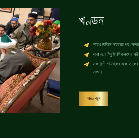
খণ্ডন
শায়খ নাজিম সফরের পর কেপট
যারা বলে "সুফি শিক্ষকদের গর
নকশবন্দী শায়খদের এবং তাদের 
সংঘ।
আরও পড়ুন