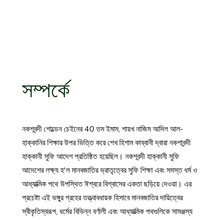
সম্পর্কে
নকশবন্দী গোল্ডেন চেইনের 40 তম ইমাম, শায়খ নাজিম আদিল আল-
হাক্কানির শিক্ষার উপর ভিত্তি করে শেখ হিশাম কাব্বানী দ্বারা নকশাবন্দী
হাক্কানী সুফি আদেশ প্রতিষ্ঠিত হয়েছিল। নকশবন্দী হাক্কানী সুফি
আদেশের লক্ষ্য হ'ল মানবজাতির ভ্রাতৃত্বের সুফি শিক্ষা এবং সমস্ত ধর্ম ও
আধ্যাত্মিক পথে উপস্থিত ঈশ্বরে বিশ্বাসের একতা ছড়িয়ে দেওয়া। এর
প্রচেষ্টা এই ভঙ্গুর গ্রহের তত্ত্বাবধায়ক হিসাবে মানবজাতির দায়িত্বের
স্বীকৃতিস্বরূপ, ধর্মের বিভিন্ন বর্ণালী এবং আধ্যাত্মিক পথগুলিকে সামঞ্জস্য