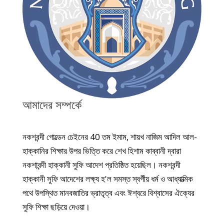
আমাদের সম্পর্কে
নকশবন্দী গোল্ডেন চেইনের 40 তম ইমাম, শায়খ নাজিম আদিল আল-
হাক্কানির শিক্ষার উপর ভিত্তি করে শেখ হিশাম কাব্বানী দ্বারা
নকশাবন্দী হাক্কানী সুফি আদেশ প্রতিষ্ঠিত হয়েছিল। নকশবন্দী
হাক্কানী সুফি আদেশের লক্ষ্য হ'ল সমস্ত স্বর্গীয় ধর্ম ও আধ্যাত্মিক
পথে উপস্থিত মানবজাতির ভ্রাতৃত্ব এবং ঈশ্বরে বিশ্বাসের ঐক্যের
সুফি শিক্ষা ছড়িয়ে দেওয়া।