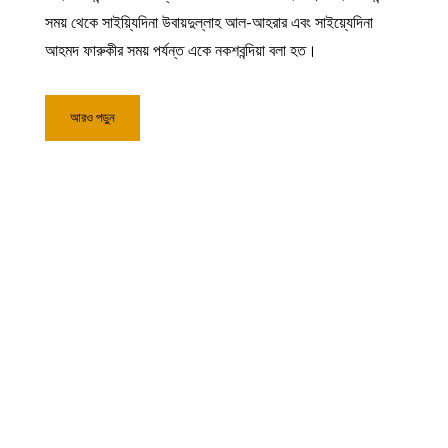
সময় থেকে সাইয়্যিদিনা উবায়দুল্লাহ আল-আহরার এবং সাইয়্যেদিনা
আহমদ ফারুকীর সময় পর্যন্ত একে নকশবন্দিয়া বলা হত।
আরও পড়ুন