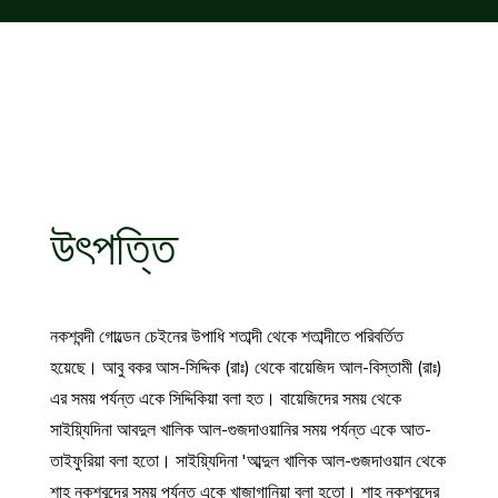
উৎপত্তি
নকশবন্দী গোল্ডেন চেইনের উপাধি শতাব্দী থেকে শতাব্দীতে পরিবর্তিত
হয়েছে। আবু বকর আস-সিদ্দিক (রাঃ) থেকে বায়েজিদ আল-বিস্তামী (রাঃ)
এর সময় পর্যন্ত একে সিদ্দিকিয়া বলা হত। বায়েজিদের সময় থেকে
সাইয়্যিদিনা আবদুল খালিক আল-গুজদাওয়ানির সময় পর্যন্ত একে আত-
তাইফুরিয়া বলা হতো। সাইয়্যিদিনা 'আব্দুল খালিক আল-গুজদাওয়ান থেকে
শাহ নকশবন্দের সময় পর্যন্ত একে খাজাগানিয়া বলা হতো। শাহ নকশবন্দের