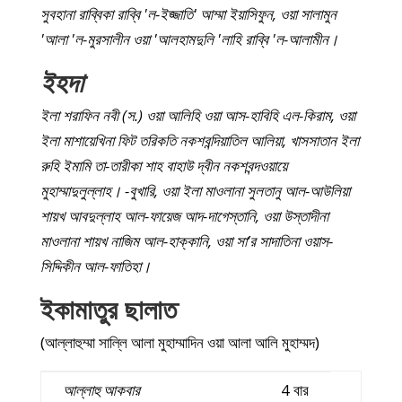
সুবহানা রাব্বিকা রাব্বি 'ল-ইজ্জাতি' আম্মা ইয়াসিফুন, ওয়া সালামুন
'আলা 'ল-মুরসালীন ওয়া 'আলহামদুলি 'লাহি রাব্বি 'ল-আলামীন।
ইহদা
ইলা শরাফিন নবী (স.) ওয়া আলিহি ওয়া আস-হাবিহি এল-কিরাম, ওয়া
ইলা মাশায়েখিনা ফিট তরিকতি নকশবন্দিয়াতিল আলিয়া, খাসসাতান ইলা
রুহি ইমামি তা-তারীকা শাহ বাহাউ দ্বীন নকশবন্দওয়ায়ে
মুহাম্মাদুলুল্লাহ। -বুখারি, ওয়া ইলা মাওলানা সুলতানু আল-আউলিয়া
শায়খ আবদুল্লাহ আল-ফায়েজ আদ-দাগেস্তানি, ওয়া উস্তাদীনা
মাওলানা শায়খ নাজিম আল-হাক্কানি, ওয়া সা’র সাদাতিনা ওয়াস-
সিদ্দিকীন আল-ফাতিহা।
ইকামাতুর ছালাত
(আল্লাহুম্মা সাল্লি আলা মুহাম্মাদিন ওয়া আলা আলি মুহাম্মদ)
আল্লাহু আকবার
4 বার