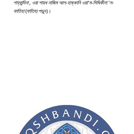
শাহ্‌বান্দিনা , ওয়া শায়খ নাজিম আল-হাক্কানি ওয়া'স-সিদ্দিকীনা 'ল-
ফাতিহা
(ফাতিহা পড়ুন)।