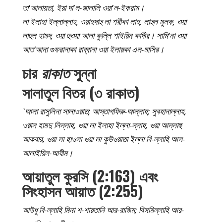
তা'আলায়তা, ইয়া দা'ল-জালালি ওয়া'ল-ইকরাম।
লা ইলাহা ইল্লাল্লাহ, ওয়াহদাহু লা শরীকা লাহ, লাহুল মুলক, ওয়া
লাহুল হামদ, ওয়া হুওয়া আলা কুল্লি শাইয়িন কাদীর। সামি‘না ওয়া
আত‘আনা গুফরানাকা রাব্বানা ওয়া ইলায়কা এল-মাসির।
চার
রাকাত
সুন্না
সালাতুল বিতর (৩ রাকাত)
`আলা রাসুলিনা সালাওয়াত; আস্তাগফিরু-আল্লাহ; সুবহানাল্লাহ,
ওয়াল হামদু লিল্লাহ, ওয়া লা ইলাহা ইল্লা-ল্লাহ, ওয়া আল্লাহু
আকবার, ওয়া লা হাওলা ওয়া লা কুউওয়াতা ইল্লা বি-ল্লাহি আল-
আলাইয়িল-আযীম।
আয়াতুল কুরসি (2:163) এবং
সিংহাসন আয়াত (2:255)
আউধু বি-ল্লাহি মিনা শ-শায়তানি আর-রাজিম; বিসমিল্লাহি আর-