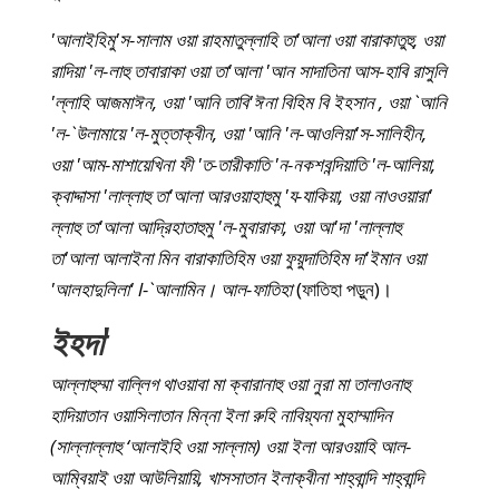
'আলাইহিমু'স-সালাম ওয়া রাহমাতুল্লাহি তা'আলা ওয়া বারাকাতুহু, ওয়া
রাদিয়া 'ল-লাহু তাবারাকা ওয়া তা'আলা 'আন সাদাতিনা আস-হাবি রাসুলি
'ল্লাহি আজমাঈন, ওয়া 'আনি তাবি'ঈনা বিহিম বি ইহসান , ওয়া `আনি
'ল-`উলামায়ে 'ল-মুত্তাক্বীন, ওয়া 'আনি 'ল-আওলিয়া'স-সালিহীন,
ওয়া 'আম-মাশায়েখিনা ফী 'ত-তারীকাতি 'ন-নকশবন্দিয়াতি 'ল-আলিয়া,
ক্বাদ্দাসা 'লাল্লাহু তা'আলা আরওয়াহাহুমু 'য-যাকিয়া, ওয়া নাওওয়ারা'
ল্লাহু তা'আলা আদ্রিহাতাহুমু 'ল-মুবারাকা, ওয়া আ'দা 'লাল্লাহু
তা'আলা আলাইনা মিন বারাকাতিহিম ওয়া ফুয়ুদাতিহিম দা'ইমান ওয়া
'আলহাদুলিলা' l-`আলামিন। আল-ফাতিহা
(ফাতিহা পড়ুন)।
ইহদা
'
আল্লাহুম্মা বাল্লিগ থাওয়াবা মা ক্বারানাহু ওয়া নুরা মা তালাওনাহু
হাদিয়াতান ওয়াসিলাতান মিন্না ইলা রুহি নাবিয়্যনা মুহাম্মাদিন
(সাল্লাল্লাহু ‘আলাইহি ওয়া সাল্লাম) ওয়া ইলা আরওয়াহি আল-
আম্বিয়াই ওয়া আউলিয়ায়ি, খাসসাতান ইলাক্বীনা শাহ্‌বান্দি শাহ্‌বান্দি