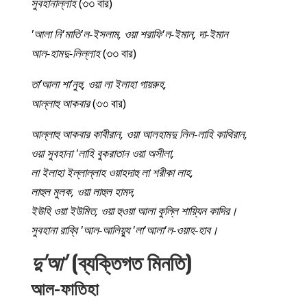
সুবহানাল্লাহ
(৩৩ বার)
'আলা নি'মাতি'ল-ইসলাম, ওয়া শরাফি'ল-ইমান, দা-ইমান
আল-হামদু-লিল্লাহ
(৩৩ বার)
তা’আলা শা’নুহু, ওয়া লা ইলাহা গায়রুহ,
আল্লাহু আকবার
(৩৩ বার)
আল্লাহু আকবার কাবীরান, ওয়া আলহামদু লিল-লাহি কাথিরান,
ওয়া সুবহানা 'লাহি বুকরাতান ওয়া অসীলা,
লা ইলাহা ইল্লাল্লাহ ওয়াহদাহু লা শরীকা লাহ,
লাহুল মুলক, ওয়া লাহুল হামদ,
ইউহি ওয়া ইউমিত, ওয়া হুওয়া আলা কুল্লি শায়্যিন কাদির।
সুবহানা রাব্বি 'আল-আলিয়্যু 'লা'আলা'ল-ওয়াহ-হাব।
দু'আ'
(ব্যক্তিগত মিনতি)
আল-ফাতিহা