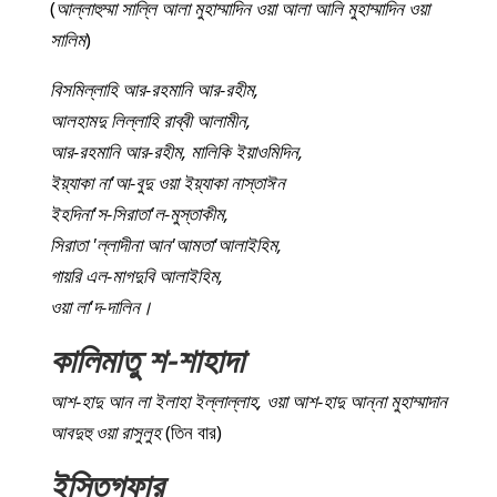
(
আল্লাহুম্মা সাল্লি আলা মুহাম্মাদিন ওয়া আলা আলি মুহাম্মাদিন ওয়া
সালিম
)
বিসমিল্লাহি আর-রহমানি আর-রহীম,
আলহামদু লিল্লাহি রাব্বী আলামীন,
আর-রহমানি আর-রহীম, মালিকি ইয়াওমিদিন,
ইয়্যাকা না'আ-বুদু ওয়া ইয়্যাকা নাস্তাঈন
ইহদিনা'স-সিরাতা'ল-মুস্তাকীম,
সিরাতা 'ল্লাদীনা আন'আমতা'আলাইহিম,
গায়রি এল-মাগদুবি আলাইহিম,
ওয়া লা'দ-দালিন।
কালিমাতু শ-শাহাদা
আশ-হাদু আন লা ইলাহা ইল্লাল্লাহ, ওয়া আশ-হাদু আন্না মুহাম্মাদান
আবদুহু ওয়া রাসুলুহ
(তিন বার)
ইস্তিগফার