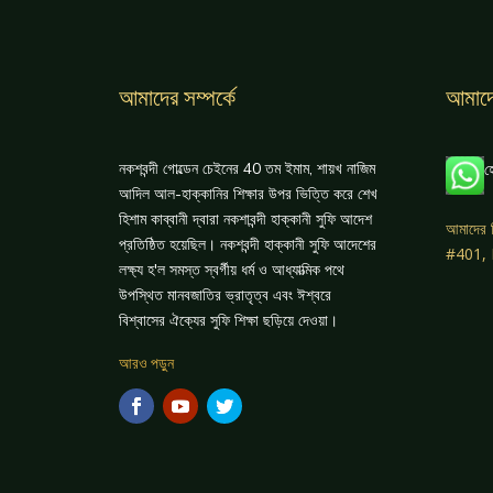
আমাদের সম্পর্কে
আমাদে
নকশবন্দী গোল্ডেন চেইনের 40 তম ইমাম, শায়খ নাজিম
হ
আদিল আল-হাক্কানির শিক্ষার উপর ভিত্তি করে শেখ
হিশাম কাব্বানী দ্বারা নকশাবন্দী হাক্কানী সুফি আদেশ
আমাদের 
প্রতিষ্ঠিত হয়েছিল। নকশবন্দী হাক্কানী সুফি আদেশের
#401,
লক্ষ্য হ'ল সমস্ত স্বর্গীয় ধর্ম ও আধ্যাত্মিক পথে
উপস্থিত মানবজাতির ভ্রাতৃত্ব এবং ঈশ্বরে
বিশ্বাসের ঐক্যের সুফি শিক্ষা ছড়িয়ে দেওয়া।
আরও পড়ুন