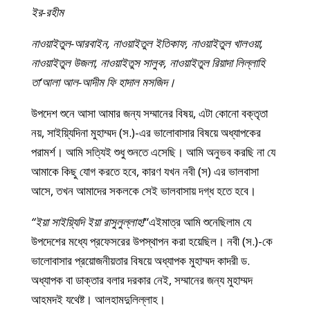
ইর-রহীম
নাওয়াইতুল-আরবাইন, নাওয়াইতুল ইতিকাফ, নাওয়াইতুল খালওয়া,
নাওয়াইতুল উজলা, নাওয়াইতুস সালুক, নাওয়াইতুল রিয়াদা লিল্লাহি
তা‘আলা আল-আদীম ফি হাদাল মসজিদ।
উপদেশ শুনে আসা আমার জন্য সম্মানের বিষয়, এটা কোনো বক্তৃতা
নয়, সাইয়্যিদিনা মুহাম্মদ (স.)-এর ভালোবাসার বিষয়ে অধ্যাপকের
পরামর্শ। আমি সত্যিই শুধু শুনতে এসেছি। আমি অনুভব করছি না যে
আমাকে কিছু যোগ করতে হবে, কারণ যখন নবী (স) এর ভালবাসা
আসে, তখন আমাদের সকলকে সেই ভালবাসায় দগ্ধ হতে হবে।
“ইয়া সাইয়্যিদি ইয়া রাসুলুল্লাহ!
“এইমাত্র আমি শুনেছিলাম যে
উপদেশের মধ্যে প্রফেসরের উপস্থাপন করা হয়েছিল। নবী (স.)-কে
ভালোবাসার প্রয়োজনীয়তার বিষয়ে অধ্যাপক মুহাম্মদ কাদরী ড.
অধ্যাপক বা ডাক্তার বলার দরকার নেই, সম্মানের জন্য মুহাম্মদ
আহমদই যথেষ্ট। আলহামদুলিল্লাহ।