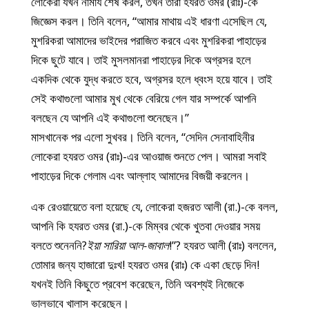
লোকেরা যখন নামায শেষ করল, তখন তারা হযরত ওমর (রাঃ)-কে
জিজ্ঞেস করল। তিনি বলেন, “আমার মাথায় এই ধারণা এসেছিল যে,
মুশরিকরা আমাদের ভাইদের পরাজিত করবে এবং মুশরিকরা পাহাড়ের
দিকে ছুটে যাবে। তাই মুসলমানরা পাহাড়ের দিকে অগ্রসর হলে
একদিক থেকে যুদ্ধ করতে হবে, অগ্রসর হলে ধ্বংস হয়ে যাবে। তাই
সেই কথাগুলো আমার মুখ থেকে বেরিয়ে গেল যার সম্পর্কে আপনি
বলছেন যে আপনি এই কথাগুলো শুনেছেন।”
মাসখানেক পর এলো সুখবর। তিনি বলেন, “সেদিন সেনাবাহিনীর
লোকেরা হযরত ওমর (রাঃ)-এর আওয়াজ শুনতে পেল। আমরা সবাই
পাহাড়ের দিকে গেলাম এবং আল্লাহ আমাদের বিজয়ী করলেন।
এক রেওয়ায়েতে বলা হয়েছে যে, লোকেরা হজরত আলী (রা.)-কে বলল,
আপনি কি হযরত ওমর (রা.)-কে মিম্বর থেকে খুতবা দেওয়ার সময়
বলতে শুনেননি?
ইয়া সারিয়া আল-জাবাল
!”? হযরত আলী (রাঃ) বললেন,
তোমার জন্য হাজারো দুঃখ! হযরত ওমর (রাঃ) কে একা ছেড়ে দিন!
যখনই তিনি কিছুতে প্রবেশ করেছেন, তিনি অবশ্যই নিজেকে
ভালভাবে খালাস করেছেন।