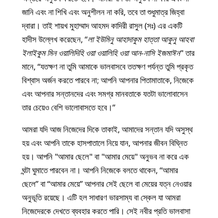
জানি এবং না শিখি এবং অনুশীলন না করি, তবে তা শুধুমাত্র জিহ্বা
দ্বারা। তাই শায়খ মুহাম্মাদ আহমদ কাদিরী রাসুল (সঃ) এর একটি
হাদীস উল্লেখ করেছেন, “
লা ইউমিনু আহাদাকুম হাত্তা আকুনু আহবা
ইলাইকুম মিন ওয়ালিদিহি ওয়া ওয়ালিহি ওয়া আন-নাসি ইজমাঈন
" তার
মানে, “যতক্ষণ না তুমি আমাকে ভালবাসবে ততক্ষণ পর্যন্ত তুমি প্রকৃত
বিশ্বাস অর্জন করতে পারবে না; আপনি আপনার পিতামাতাকে, নিজেকে
এবং আপনার সন্তানদের এবং সমগ্র মানবতাকে যতটা ভালোবাসেন
তার চেয়েও বেশি ভালোবাসতে হবে।”
আমরা যদি আজ নিজেদের দিকে তাকাই, আমাদের সন্তান যদি অসুস্থ
হয় এবং আপনি তাকে হাসপাতালে নিয়ে যান, আপনার জীবন বিঘ্নিত
হয়। আপনি "আমার ছেলে" বা "আমার মেয়ে" অনুভব না করে এক
ঘন্টা ঘুমাতে পারবেন না। আপনি নিজেকে বলতে থাকেন, “আমার
ছেলে” বা “আমার মেয়ে” আপনার সেই ছেলে বা মেয়ের যত্ন নেওয়ার
অনুভূতি রয়েছে। এটি হল সাধারণ ভারসাম্য বা স্কেল যা আমরা
নিজেদেরকে দেখতে ব্যবহার করতে পারি। সেই নবীর প্রতি ভালবাসা