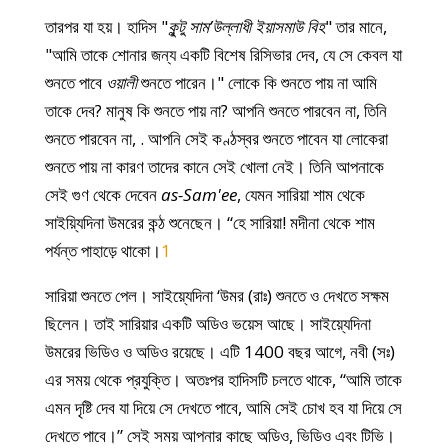
তারপর যা হয়। হাদিস "
কুন্টু সাম’উল্লাধী ইয়াসমাউ বিহ
" তার মানে,
"আমি তাকে শোনার জন্য একটি বিশেষ রিসিভার দেব, যে সে কেবল যা
শুনতে পাবে
ওয়ালী
শুনতে পারেন।" লোকে কি শুনতে পায় না আমি
তাকে দেব? মানুষ কি শুনতে পায় না? আপনি শুনতে পারবেন না, তিনি
শুনতে পারবেন না, . আপনি সেই কণ্ঠস্বর শুনতে পাবেন যা লোকেরা
শুনতে পায় না কারণ তাদের কানে সেই খোলা নেই। তিনি আপনাকে
সেই গুণ থেকে দেবেন
as-Sam'ee
, যেমন সারিয়া শাম থেকে
সাইয়্যিদিনা উমরের কন্ঠ শুনেছেন। “হে সারিয়া! মদীনা থেকে শাম
পর্যন্ত পাহাড়ে থাকো।
1
সারিয়া শুনতে পেল। সাইয়্যেদিনা ‘উমর (রাঃ) শুনতে ও দেখতে সক্ষম
ছিলেন। তাই সারিয়ার একটি অডিও ভয়েস আছে। সাইয়্যেদিনা
উমরের ভিডিও ও অডিও রয়েছে। এটি 1400 বছর আগে, নবী (সঃ)
এর সময় থেকে প্রযুক্তি। অতঃপর হাদিসটি চলতে থাকে, “আমি তাকে
এমন দৃষ্টি দেব যা দিয়ে সে দেখতে পাবে, আমি সেই চোখ হব যা দিয়ে সে
দেখতে পাবে।” সেই সময় আপনার কাছে অডিও, ভিডিও এবং টিভি।