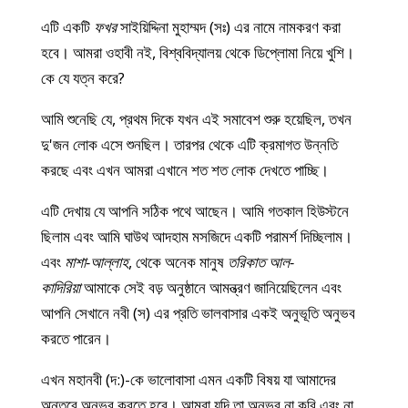
এটি একটি
ফখর
সাইয়িদ্দিনা মুহাম্মদ (সঃ) এর নামে নামকরণ করা
হবে। আমরা ওহাবী নই, বিশ্ববিদ্যালয় থেকে ডিপ্লোমা নিয়ে খুশি।
কে যে যত্ন করে?
আমি শুনেছি যে, প্রথম দিকে যখন এই সমাবেশ শুরু হয়েছিল, তখন
দু'জন লোক এসে শুনছিল। তারপর থেকে এটি ক্রমাগত উন্নতি
করছে এবং এখন আমরা এখানে শত শত লোক দেখতে পাচ্ছি।
এটি দেখায় যে আপনি সঠিক পথে আছেন। আমি গতকাল হিউস্টনে
ছিলাম এবং আমি ঘাউথ আদহাম মসজিদে একটি পরামর্শ দিচ্ছিলাম।
এবং
মাশা-আল্লাহ
, থেকে অনেক মানুষ
তরিকাত আল-
কাদিরিয়া
আমাকে সেই বড় অনুষ্ঠানে আমন্ত্রণ জানিয়েছিলেন এবং
আপনি সেখানে নবী (স) এর প্রতি ভালবাসার একই অনুভূতি অনুভব
করতে পারেন।
এখন মহানবী (দ:)-কে ভালোবাসা এমন একটি বিষয় যা আমাদের
অন্তরে অনুভব করতে হবে। আমরা যদি তা অনুভব না করি এবং না