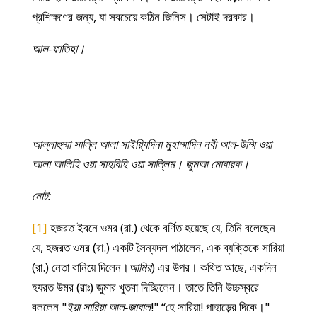
প্রশিক্ষণের জন্য, যা সবচেয়ে কঠিন জিনিস। সেটাই দরকার।
আল-ফাতিহা।
আল্লাহুম্মা সাল্লি আলা সাইয়্যিদিনা মুহাম্মাদিন নবী আল-উম্মি ওয়া
আলা আলিহি ওয়া সাহবিহি ওয়া সাল্লিম। জুমআ মোবারক।
নোট:
[1]
হজরত ইবনে ওমর (রা.) থেকে বর্ণিত হয়েছে যে, তিনি বলেছেন
যে, হজরত ওমর (রা.) একটি সৈন্যদল পাঠালেন, এক ব্যক্তিকে সারিয়া
(রা.) নেতা বানিয়ে দিলেন।
আমির
) এর উপর। কথিত আছে, একদিন
হযরত উমর (রাঃ) জুমার খুতবা দিচ্ছিলেন। তাতে তিনি উচ্চস্বরে
বললেন "
ইয়া সারিয়া আল-জাবাল
!" “হে সারিয়া! পাহাড়ের দিকে।"