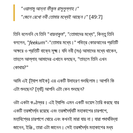
"ওয়ালামু আন্না ফীকুম রাসুলুল্লাহ।"
"জেনে রেখো নবী তোমার মধ্যেই আছেন।"
[49:7]
তিনি বলেননি যে তিনি "
বায়নাকুম
", "তোমাদের মধ্যে", কিন্তু তিনি
বললেন, "
feekum
"-"তোমার মধ্যে।" পবিত্র কোরআনের প্রতিটি
অক্ষরে ও প্রতিটি বাক্যে সূক্ষ্ম। যদি নবী (সঃ) আমাদের মধ্যে থাকেন,
তাহলে আল্লাহ আমাদের এখানে বলছেন, "তাহলে তিনি এখন
কোথায়?"
আমি এই [ট্যাপ মাইক] এর একটি উদাহরণ শুনছিলাম। আপনি কি
এটা শুনছেন? [হ্যাঁ] আপনি এটা কেন শুনছেন?
ওটা একটা কণ্ঠস্বর। এই ট্যাপিং এমন একটি ভয়েস তৈরি করছে যার
একটি তরঙ্গদৈর্ঘ্য রয়েছে এবং তরঙ্গদৈর্ঘ্যটি মহাকাশের চারপাশে,
মহাবিশ্বের চারপাশে ঘোরে এবং কখনই মারা যায় না। যারা পদার্থবিদ্যা
জানেন, ইঞ্জি., তারা এটা জানেন। সেই তরঙ্গদৈর্ঘ্য মহাকাশের মধ্য