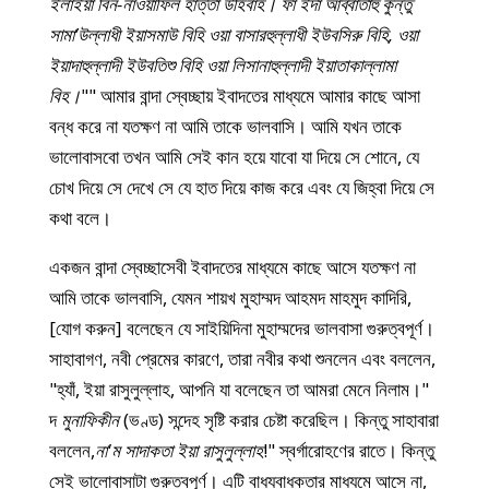
ইলাইয়া বিন-নাওয়াফিল হাত্তা উহিবাহ। ফা ইদা আব্বাতাহু কুন্তু
সামা’উল্লাধী ইয়াসমাউ বিহি ওয়া বাসারহুল্লাধী ইউবসিরু বিহি, ওয়া
ইয়াদাহুল্লাদী ইউবতিশু বিহি ওয়া লিসানাহুল্লাদী ইয়াতাকাল্লামা
বিহ।
"" আমার বান্দা স্বেচ্ছায় ইবাদতের মাধ্যমে আমার কাছে আসা
বন্ধ করে না যতক্ষণ না আমি তাকে ভালবাসি। আমি যখন তাকে
ভালোবাসবো তখন আমি সেই কান হয়ে যাবো যা দিয়ে সে শোনে, যে
চোখ দিয়ে সে দেখে সে যে হাত দিয়ে কাজ করে এবং যে জিহ্বা দিয়ে সে
কথা বলে।
একজন বান্দা স্বেচ্ছাসেবী ইবাদতের মাধ্যমে কাছে আসে যতক্ষণ না
আমি তাকে ভালবাসি, যেমন শায়খ মুহাম্মদ আহমদ মাহমুদ কাদিরি,
[যোগ করুন] বলেছেন যে সাইয়িদিনা মুহাম্মদের ভালবাসা গুরুত্বপূর্ণ।
সাহাবাগণ, নবী প্রেমের কারণে, তারা নবীর কথা শুনলেন এবং বললেন,
"হ্যাঁ, ইয়া রাসুলুল্লাহ, আপনি যা বলেছেন তা আমরা মেনে নিলাম।"
দ
মুনাফিকীন
(ভণ্ড) সন্দেহ সৃষ্টি করার চেষ্টা করেছিল। কিন্তু সাহাবারা
বললেন,
না'ম সাদাকতা ইয়া রাসুলুল্লাহ
!" স্বর্গারোহণের রাতে। কিন্তু
সেই ভালোবাসাটা গুরুত্বপূর্ণ। এটি বাধ্যবাধকতার মাধ্যমে আসে না,