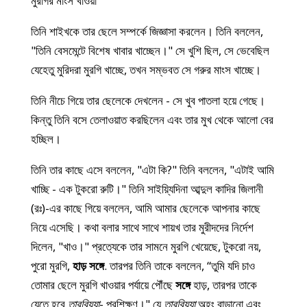
মুরগির মাংস খাওয়া
তিনি শাইখকে তার ছেলে সম্পর্কে জিজ্ঞাসা করলেন। তিনি বললেন,
"তিনি বেসমেন্টে বিশেষ খাবার খাচ্ছেন।" সে খুশি ছিল, সে ভেবেছিল
যেহেতু মুরিদরা মুরগি খাচ্ছে, তখন সম্ভবত সে গরুর মাংস খাচ্ছে।
তিনি নীচে গিয়ে তার ছেলেকে দেখলেন - সে খুব পাতলা হয়ে গেছে।
কিন্তু তিনি বসে তেলাওয়াত করছিলেন এবং তার মুখ থেকে আলো বের
হচ্ছিল।
তিনি তার কাছে এসে বললেন, "এটা কি?" তিনি বললেন, "এটাই আমি
খাচ্ছি - এক টুকরো রুটি।" তিনি সাইয়্যিদিনা আব্দুল কাদির জিলানী
(রঃ)-এর কাছে গিয়ে বললেন, আমি আমার ছেলেকে আপনার কাছে
নিয়ে এসেছি। কথা বলার সাথে সাথে শায়খ তার মুরীদদের নির্দেশ
দিলেন, "খাও।" প্রত্যেকে তার সামনে মুরগি খেয়েছে, টুকরো নয়,
পুরো মুরগি,
হাড় সঙ্গে
. তারপর তিনি তাকে বললেন, “তুমি যদি চাও
তোমার ছেলে মুরগি খাওয়ার পর্যায়ে পৌঁছে
সঙ্গে
হাড়, তারপর তাকে
যেতে হবে
তারবিয়্যা
- প্রশিক্ষণ।" যে
তারবিয়্যা
অহং বাড়ানো এবং