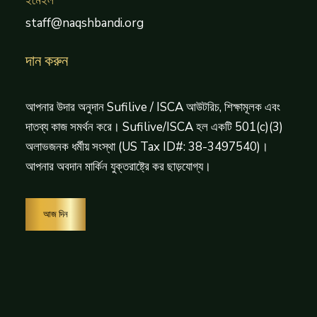
staff@naqshbandi.org
দান করুন
আপনার উদার অনুদান Sufilive / ISCA আউটরিচ, শিক্ষামূলক এবং
দাতব্য কাজ সমর্থন করে। Sufilive/ISCA হল একটি 501(c)(3)
অলাভজনক ধর্মীয় সংস্থা (US Tax ID#: 38-3497540)।
আপনার অবদান মার্কিন যুক্তরাষ্ট্রে কর ছাড়যোগ্য।
আজ দিন