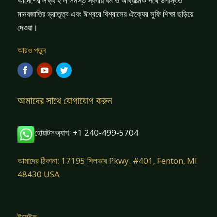
আদেশের লক্ষ্য হ'ল সমস্ত স্বর্গীয় ধর্ম ও আধ্যাত্মিক পথে উপস্থিত
মানবজাতির ভ্রাতৃত্ব এবং ঈশ্বরে বিশ্বাসের ঐক্যের সুফি শিক্ষা ছড়িয়ে
দেওয়া।
আরও পড়ুন
আমাদের সাথে যোগাযোগ করুন
হোয়াটসঅ্যাপ: +1 240-499-5704
আমাদের ঠিকানা: 17195 সিলভার Pkwy. #401, Fenton, MI
48430 USA
ইমেইল