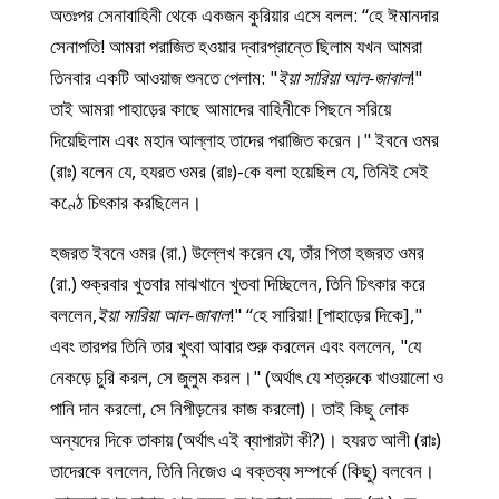
অতঃপর সেনাবাহিনী থেকে একজন কুরিয়ার এসে বলল: “হে ঈমানদার
সেনাপতি! আমরা পরাজিত হওয়ার দ্বারপ্রান্তে ছিলাম যখন আমরা
তিনবার একটি আওয়াজ শুনতে পেলাম: "
ইয়া সারিয়া আল-জাবাল
!"
তাই আমরা পাহাড়ের কাছে আমাদের বাহিনীকে পিছনে সরিয়ে
দিয়েছিলাম এবং মহান আল্লাহ তাদের পরাজিত করেন।" ইবনে ওমর
(রাঃ) বলেন যে, হযরত ওমর (রাঃ)-কে বলা হয়েছিল যে, তিনিই সেই
কণ্ঠে চিৎকার করছিলেন।
হজরত ইবনে ওমর (রা.) উল্লেখ করেন যে, তাঁর পিতা হজরত ওমর
(রা.) শুক্রবার খুতবার মাঝখানে খুতবা দিচ্ছিলেন, তিনি চিৎকার করে
বললেন,
ইয়া সারিয়া আল-জাবাল
!" “হে সারিয়া! [পাহাড়ের দিকে],"
এবং তারপর তিনি তার খুৎবা আবার শুরু করলেন এবং বললেন, "যে
নেকড়ে চুরি করল, সে জুলুম করল।" (অর্থাৎ যে শত্রুকে খাওয়ালো ও
পানি দান করলো, সে নিপীড়নের কাজ করলো)। তাই কিছু লোক
অন্যদের দিকে তাকায় (অর্থাৎ এই ব্যাপারটা কী?)। হযরত আলী (রাঃ)
তাদেরকে বললেন, তিনি নিজেও এ বক্তব্য সম্পর্কে (কিছু) বলবেন।