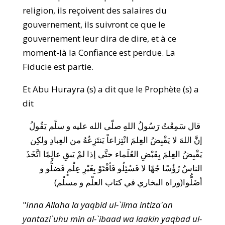
religion, ils reçoivent des salaires du
gouvernement, ils suivront ce que le
gouvernement leur dira de dire, et à ce
moment-là la Confiance est perdue. La
Fiducie est partie.
Et Abu Hurayra (s) a dit que le Prophète (s) a
dit
قال سَمِعْتُ رَسُولُ اللهِ صلّى الله عليه و سلّم يَقُولُ
إنَّ اللهَ لا يَقْبِضُ العِلمَ انْتِزاعاً يَنتَزِعُهُ من العِبادِ ولكِن
يَقْبِضُ العِلمَ بِقَبْضِ العُلَماء حتَّى إذا لمْ يَبقِ عالِمًا اتَّخَذَ
الناسُ رُؤُسًا جُهّا لا فَسُئِلُو فَأفْتَوْ بِغَيْرِ عِلْمٍ فَضلُّو و
أضَلُّوا(وراه البخاري في كتاب العلْم و مسلْم)
"
Inna Allaha la yaqbid ul-`ilma intiza'an
yantazi`uhu min al-`ibaad wa laakin yaqbad ul-