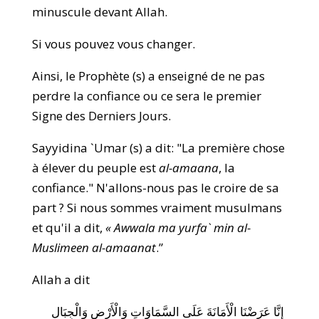
minuscule devant Allah.
Si vous pouvez vous changer.
Ainsi, le Prophète (s) a enseigné de ne pas
perdre la confiance ou ce sera le premier
Signe des Derniers Jours.
Sayyidina `Umar (s) a dit: "La première chose
à élever du peuple est
al-amaana
, la
confiance." N'allons-nous pas le croire de sa
part ? Si nous sommes vraiment musulmans
et qu'il a dit,
« Awwala ma yurfa` min al-
Muslimeen al-amaanat
.”
Allah a dit
إِنَّا عَرَضْنَا الْأَمَانَةَ عَلَى السَّمَاوَاتِ وَالْأَرْضِ وَالْجِبَالِ