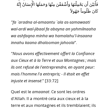
فَأَبَيْنَ أَن يَحْمِلْنَهَا وَأَشْفَقْنَ مِنْهَا وَحَمَلَهَا الْإِنسَانُ إِنَّهُ
كَانَ ظَلُوماً جَهُولاً
"fa `aradna al-amaantu `ala as-samawaati
wal-ardi wal-jibaal fa abayna an yahmilnaaha
wa ashfaqna minha wa hamalahu'l-insaana
innahu kaana dhalooman jahoola
”.
"
Nous avons effectivement offert la Confiance
aux Cieux et à la Terre et aux Montagnes ; mais
ils ont refusé de l'entreprendre, en ayant peur:
mais l'homme l'a entrepris; - Il était en effet
injuste et insensé
.” [33:72]
Quel est le
amaanat
. Ce sont les ordres
d'Allah. Il a montré cela aux cieux et à la
terre et aux montagnes et ils tremblaient; ils