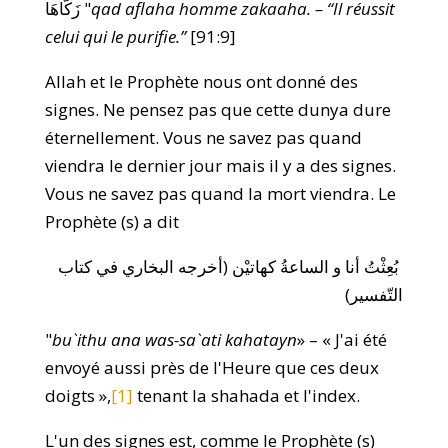
زَكَّاهَا "
qad aflaha homme zakaaha. – “Il réussit
celui qui le purifie.”
[91:9]
Allah et le Prophète nous ont donné des
signes. Ne pensez pas que cette dunya dure
éternellement. Vous ne savez pas quand
viendra le dernier jour mais il y a des signes.
Vous ne savez pas quand la mort viendra. Le
Prophète (s) a dit
بُعِثْتُ أنا و الساعةُ كهاتيْن (أخرجه البخاري في كتاب
التّفسير)
"
bu`ithu
ana was-sa`ati kahatayn
» – « J'ai été
envoyé aussi près de l'Heure que ces deux
doigts »,
[1]
tenant la shahada et l'index.
L'un des signes est, comme le Prophète (s)