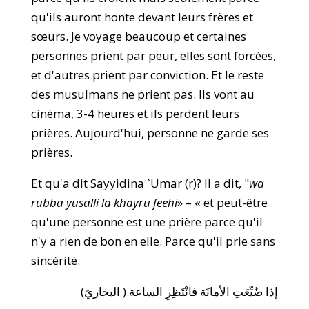
qu'ils auront honte devant leurs frères et
sœurs. Je voyage beaucoup et certaines
personnes prient par peur, elles sont forcées,
et d'autres prient par conviction. Et le reste
des musulmans ne prient pas. Ils vont au
cinéma, 3-4 heures et ils perdent leurs
prières. Aujourd'hui, personne ne garde ses
prières.
Et qu'a dit Sayyidina `Umar (r)? Il a dit, "
wa
rubba yusalli la khayru feehi
» – « et peut-être
qu'une personne est une prière parce qu'il
n'y a rien de bon en elle. Parce qu'il prie sans
sincérité.
إذا ضُيِّعَتِ الأمانَة فانْتَظِرِ الساعة ( البخاريَ)