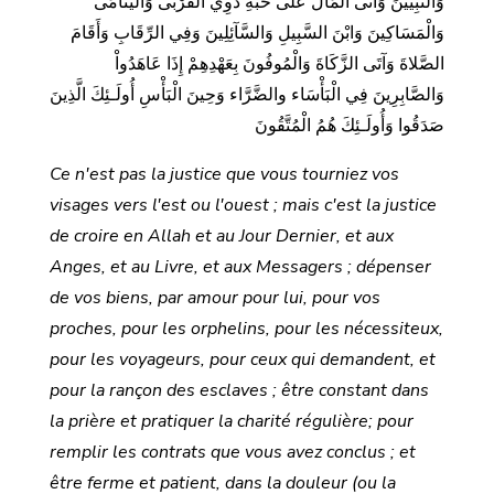
وَالنَّبِيِّينَ وَآتَى الْمَالَ عَلَى حُبِّهِ ذَوِي الْقُرْبَى وَالْيَتَامَى
وَالْمَسَاكِينَ وَابْنَ السَّبِيلِ وَالسَّآئِلِينَ وَفِي الرِّقَابِ وَأَقَامَ
الصَّلاةَ وَآتَى الزَّكَاةَ وَالْمُوفُونَ بِعَهْدِهِمْ إِذَا عَاهَدُواْ
وَالصَّابِرِينَ فِي الْبَأْسَاء والضَّرَّاء وَحِينَ الْبَأْسِ أُولَـئِكَ الَّذِينَ
صَدَقُوا وَأُولَـئِكَ هُمُ الْمُتَّقُونَ
Ce n'est pas la justice que vous tourniez vos
visages vers l'est ou l'ouest ; mais c'est la justice
de croire en Allah et au Jour Dernier, et aux
Anges, et au Livre, et aux Messagers ; dépenser
de vos biens, par amour pour lui, pour vos
proches, pour les orphelins, pour les nécessiteux,
pour les voyageurs, pour ceux qui demandent, et
pour la rançon des esclaves ; être constant dans
la prière et pratiquer la charité régulière; pour
remplir les contrats que vous avez conclus ; et
être ferme et patient, dans la douleur (ou la