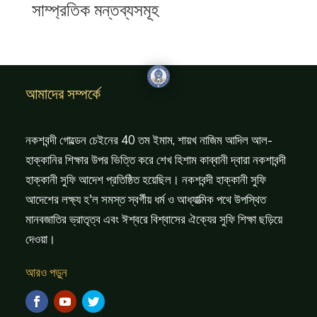
সাম্প্রতিক মন্তব্যসমূহ
আমাদের সম্পর্কে
নকশবন্দী গোল্ডেন চেইনের 40 তম ইমাম, শায়খ নাজিম আদিল আল-
হাক্কানির শিক্ষার উপর ভিত্তি করে শেখ হিশাম কাব্বানী দ্বারা নকশাবন্দী
হাক্কানী সুফি আদেশ প্রতিষ্ঠিত হয়েছিল। নকশবন্দী হাক্কানী সুফি
আদেশের লক্ষ্য হ'ল সমস্ত স্বর্গীয় ধর্ম ও আধ্যাত্মিক পথে উপস্থিত
মানবজাতির ভ্রাতৃত্ব এবং ঈশ্বরে বিশ্বাসের ঐক্যের সুফি শিক্ষা ছড়িয়ে
দেওয়া।
আরও পড়ুন