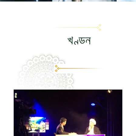
খণ্ডন