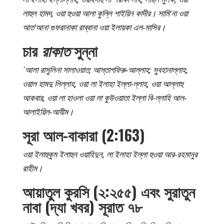
লাহুল হামদ, ওয়া হুওয়া আলা কুল্লি শাইয়িন কাদীর। সামি‘না ওয়া
আত‘আনা গুফরানাকা রাব্বানা ওয়া ইলায়কা এল-মাসির।
চার
রাকাত
সুন্না
`আলা রাসুলিনা সালাওয়াত; আস্তাগফিরু-আল্লাহ; সুবহানাল্লাহ,
ওয়াল হামদু লিল্লাহ, ওয়া লা ইলাহা ইল্লা-ল্লাহ, ওয়া আল্লাহু
আকবার, ওয়া লা হাওলা ওয়া লা কুউওয়াতা ইল্লা বি-ল্লাহি আল-
আলাইয়িল-আযীম।
সূরা আল-বাকারা (2:163)
ওয়া ইলাহুকুম ইলাহুন ওয়াহিদুন, লা ইলাহা ইল্লা হুওয়া আর-রহমানুর
রাহীম।
আয়াতুল কুরসি (২:২৫৫) এবং সুরাতুন
নাবা (দ্যা খবর) সূরাত ৭৮