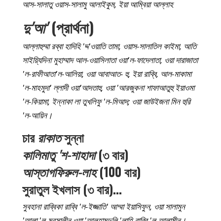
আস-সালাতু ওয়াস-সালামু আলাইকুম, ইয়া আম্বিয়া আল্লাহ
দু'আ'
(প্রার্থনা)
আল্লাহুম্মা রব্বা হাদিহি 'দ্দ'ওয়াতি তামা, ওয়াস-সালাতিল কাইমা, আতি
সাইয়্যিদিনা মুহাম্মাদ আল-ওয়াসিলাতা ওয়া'ল-ফাদেলাতা, ওয়া দারাজাতা
'ল-রাফীআতা'ল-আলিয়া, ওয়া আবাআত- হু, ইয়া রাব্বি, আল-মাকামা
'ল-মাহমুদা' ল্লাদী ওয়া'আদতাহু, ওয়া 'আরজুকনা শাফাআতুহু ইয়াওমা
'ল-কিয়ামা, ইন্নাকা লা তুখলিফু 'ল-মিআদ; ওয়া জাউইজনা মিন হুরি
'ল-আয়িন।
চার
রাকাত
সুন্না
কালিমাতু 'শ-শাহাদা
(৩ বার)
আস্তাগফিরুল-লাহ
(100 বার)
সুরাতুল ইখলাস (৩ বার)…
সুবহানা রাব্বিকা রাব্বি 'ল-ইজ্জাতি' আম্মা ইয়াসিফুন, ওয়া সালামুন
'আলা 'ল-মুরসালীন ওয়া 'আলহামদুলি 'লাহি রাব্বি 'ল-আলামীন।