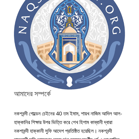
আমাদের সম্পর্কে
নকশবন্দী গোল্ডেন চেইনের 40 তম ইমাম, শায়খ নাজিম আদিল আল-
হাক্কানির শিক্ষার উপর ভিত্তি করে শেখ হিশাম কাব্বানী দ্বারা
নকশাবন্দী হাক্কানী সুফি আদেশ প্রতিষ্ঠিত হয়েছিল। নকশবন্দী