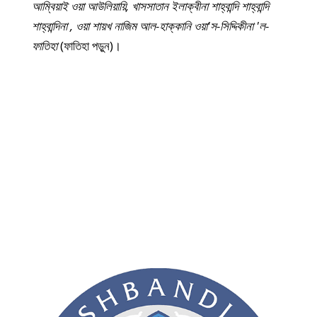
আম্বিয়াই ওয়া আউলিয়ায়ি, খাসসাতান ইলাক্বীনা শাহ্‌বান্দি শাহ্‌বান্দি
শাহ্‌বান্দিনা , ওয়া শায়খ নাজিম আল-হাক্কানি ওয়া'স-সিদ্দিকীনা 'ল-
ফাতিহা
(ফাতিহা পড়ুন)।