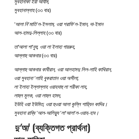
সুবহানাকা ইয়া আযীম,
সুবহানাল্লাহ
(৩৩ বার)
'আলা নি'মাতি'ল-ইসলাম, ওয়া শরাফি'ল-ইমান, দা-ইমান
আল-হামদু-লিল্লাহ
(৩৩ বার)
তা’আলা শা’নুহু, ওয়া লা ইলাহা গায়রুহ,
আল্লাহু আকবার
(৩৩ বার)
আল্লাহু আকবার কাবীরান, ওয়া আলহামদু লিল-লাহি কাথিরান,
ওয়া সুবহানা 'লাহি বুকরাতান ওয়া অসীলা,
লা ইলাহা ইল্লাল্লাহ ওয়াহদাহু লা শরীকা লাহ,
লাহুল মুলক, ওয়া লাহুল হামদ,
ইউহি ওয়া ইউমিত, ওয়া হুওয়া আলা কুল্লি শায়্যিন কাদির।
সুবহানা রাব্বি 'আল-আলিয়্যু 'লা'আলা'ল-ওয়াহ-হাব।
দু'আ
' (ব্যক্তিগত প্রার্থনা)
আল-ফাতিহা