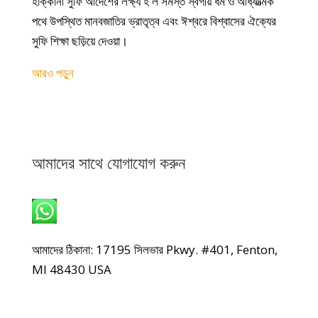
হাক্কানী সুফি আদেশের লক্ষ্য হ'ল সমস্ত স্বর্গীয় ধর্ম ও আধ্যাত্মিক
পথে উপস্থিত মানবজাতির ভ্রাতৃত্ব এবং ঈশ্বরে বিশ্বাসের ঐক্যের
সুফি শিক্ষা ছড়িয়ে দেওয়া।
আরও পড়ুন
আমাদের সাথে যোগাযোগ করুন
হোয়াটসঅ্যাপ: +1 240-499-5704
আমাদের ঠিকানা: 17195 সিলভার Pkwy. #401, Fenton,
MI 48430 USA