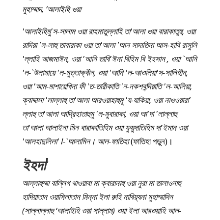
মুহাম্মাদ, ‘আলাইহি ওয়া
'আলাইহিমু'স-সালাম ওয়া রাহমাতুল্লাহি তা'আলা ওয়া বারাকাতুহু, ওয়া
রাদিয়া 'ল-লাহু তাবারাকা ওয়া তা'আলা 'আন সাদাতিনা আস-হাবি রাসুলি
'ল্লাহি আজমাঈন, ওয়া 'আনি তাবি'ঈনা বিহিম বি ইহসান , ওয়া `আনি
'ল-`উলামায়ে 'ল-মুত্তাক্বীন, ওয়া 'আনি 'ল-আওলিয়া'স-সালিহীন,
ওয়া 'আম-মাশায়েখিনা ফী 'ত-তারীকাতি 'ন-নকশবন্দিয়াতি 'ল-আলিয়া,
ক্বাদ্দাসা 'লাল্লাহু তা'আলা আরওয়াহাহুমু 'য-যাকিয়া, ওয়া নাওওয়ারা'
ল্লাহু তা'আলা আদ্রিহাতাহুমু 'ল-মুবারাকা, ওয়া আ'দা 'লাল্লাহু
তা'আলা আলাইনা মিন বারাকাতিহিম ওয়া ফুয়ুদাতিহিম দা'ইমান ওয়া
'আলহাদুলিলা' l-`আলামিন। আল-ফাতিহা
(ফাতিহা পড়ুন)।
ইহদা
'
আল্লাহুম্মা বাল্লিগ থাওয়াবা মা ক্বারানাহু ওয়া নুরা মা তালাওনাহু
হাদিয়াতান ওয়াসিলাতান মিন্না ইলা রুহি নাবিয়্যনা মুহাম্মাদিন
(সাল্লাল্লাহু ‘আলাইহি ওয়া সাল্লাম) ওয়া ইলা আরওয়াহি আল-