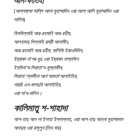
(
আল্লাহুম্মা সাল্লি আলা মুহাম্মাদিন ওয়া আলা আলি মুহাম্মাদিন ওয়া
সালিম
)
বিসমিল্লাহি আর-রহমানি আর-রহীম,
আলহামদু লিল্লাহি রাব্বী আলামীন,
আর-রহমানি আর-রহীম, মালিকি ইয়াওমিদিন,
ইয়্যাকা না'আ-বুদু ওয়া ইয়্যাকা নাস্তাঈন
ইহদিনা'স-সিরাতা'ল-মুস্তাকীম,
সিরাতা 'ল্লাদীনা আন'আমতা'আলাইহিম,
গায়রি এল-মাগদুবি আলাইহিম,
ওয়া লা'দ-দালিন।
কালিমাতু শ-শাহাদা
আশ-হাদু আন লা ইলাহা ইল্লাল্লাহ, ওয়া আশ-হাদু আন্না মুহাম্মাদান
আবদুহু ওয়া রাসুলুহ
(তিন বার)