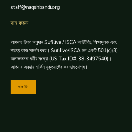
staff@naqshbandi.org
দান করুন
আপনার উদার অনুদান Sufilive / ISCA আউটরিচ, শিক্ষামূলক এবং
দাতব্য কাজ সমর্থন করে। Sufilive/ISCA হল একটি 501(c)(3)
অলাভজনক ধর্মীয় সংস্থা (US Tax ID#: 38-3497540)।
আপনার অবদান মার্কিন যুক্তরাষ্ট্রে কর ছাড়যোগ্য।
আজ দিন