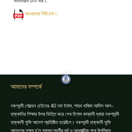
সালাওয়াত
১০০ বার।.
আওরাদের পিডিএফ।.
আমাদের সম্পর্কে
নকশবন্দী গোল্ডেন চেইনের 40 তম ইমাম, শায়খ নাজিম আদিল আল-
হাক্কানির শিক্ষার উপর ভিত্তি করে শেখ হিশাম কাব্বানী দ্বারা নকশাবন্দী
হাক্কানী সুফি আদেশ প্রতিষ্ঠিত হয়েছিল। নকশবন্দী হাক্কানী সুফি
আদেশের লক্ষ্য হ'ল সমস্ত স্বর্গীয় ধর্ম ও আধ্যাত্মিক পথে উপস্থিত