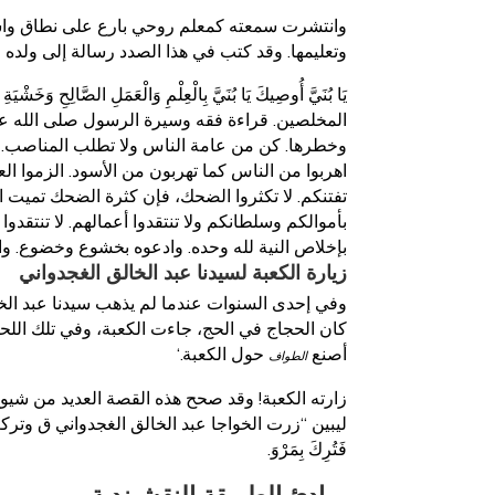
وانتشرت سمعته كمعلم روحي بارع على نطاق واسع
وتعليمها. وقد كتب في هذا الصدد رسالة إلى ولده ا
يَا بُنَيَّ أُوصِيكَ يَا بُنَيَّ بِالْعِلْمِ وَالْعَمَلِ الصَّالِحِ وَ
المخلصين. قراءة فقه وسيرة الرسول صلى الله ع
وخطرها. كن من عامة الناس ولا تطلب المناصب. لا 
اهربوا من الناس كما تهربون من الأسود. الزموا الع
تفتنكم. لا تكثروا الضحك، فإن كثرة الضحك تميت القلب
بأموالكم وسلطانكم ولا تنتقدوا أعمالهم. لا تنتقد
بإخلاص النية لله وحده. وادعوه بخشوع وخضوع. 
زيارة الكعبة لسيدنا عبد الخالق الغجدواني
وفي إحدى السنوات عندما لم يذهب سيدنا عبد الخ
كان الحجاج في الحج، جاءت الكعبة، وفي تلك اللحظ
أصنع
حول الكعبة.‘
الطواف
زارته الكعبة! وقد صحح هذه القصة العديد من شيوخ
ليبين “زرت الخواجا عبد الخالق الغجدواني ق وتركت
فَتُرِكَ بِمَرْوَ.
مبادئ الطريقة النقشبندية