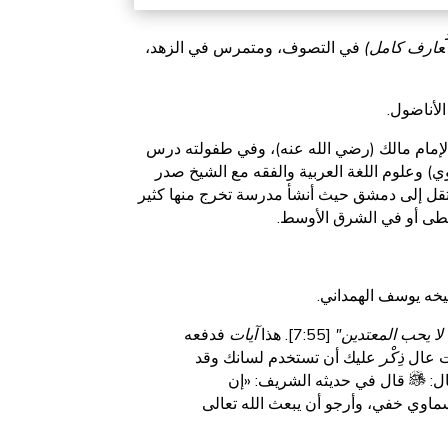
عارف كامل)
في التصوف، ومتمرس في الزهد،
لأناضول.
 الإمام مالك (رضي الله عنه)، وفي طفولته درس
ي) وعلوم اللغة العربية والفقه مع الشيخ صدر
انتقل إلى دمشق حيث أنشأ مدرسة تخرج منها كثير
سطى أو في الشرق الأوسط.
يخه يوسف الهمداني.
لا يحب المعتدين"
[7:55]. هذا
آيات
فدفعه
وت عال
ذِكْر
عليك أن تستخدم لسانك وقد
ال:
قال في حديثه الشريف: «إن
ماوي خفي، وأرجو أن يبعث الله تعالى