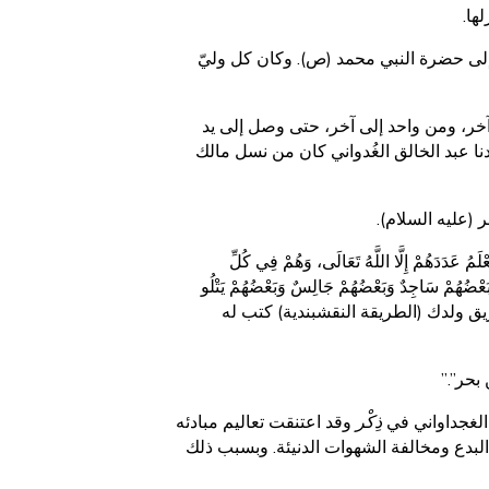
ها.
إلى حضرة النبي محمد (ص). وكان كل وليّ
آخر، ومن واحد إلى آخر، حتى وصل إلى يد
 إذن سيدنا عبد الخالق الغُدواني كان من نسل مالك
 (عليه السلام).
َعْلَمُ عَدَدَهُمْ إِلَّا اللَّهُ تَعَالَى، وَهُمْ فِي كُلِّ
 سَاجِدٌ وَبَعْضُهُمْ جَالِسٌ وَبَعْضُهُمْ يَتْلُو
 طريق ولدك (الطريقة النقشبندية) كتب له
بحر”.”
 الغجداواني في
ذِكْر
وقد اعتنقت تعاليم مبادئه
 البدع ومخالفة الشهوات الدنيئة. وبسبب ذلك