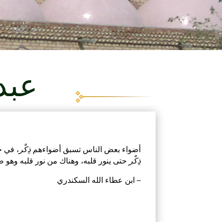
عبد
أضواء بعض الناس تسبق أضواءهم
ذِكْر
، في 
ذِكْر
حتى ينور قلبه، وهناك من نور قلبه وهو
– ابن عطاء الله السكندري