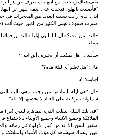
يقف هناك ويتحدث مع ابنها، لم تعرف من هو الرجل،
"فأصيبت بالهلع، فبحثت على ضفة النهر عن ابنها، فلم
ابني الذي رأيت بسببه العديد من المعجزات في حياتي،
صبرت فسوف تجني الكثير من الخير. حيث أنت (مقا
قالت: من أنت؟ قال: أنا النبي إيليا. قالت: يرحمك ا
نشاء.
سألتني: “هل يمكنك أن تخبرني أين ابني؟”
قال: “هل تعلم أي ليلة هذه؟”
أجابت: “لا”.”
قال: “هي ليلة السادس من رجب، وهي الليلة التي يأ
سماوات، بركات على العباد لا يحصيها إلا الله”.”
“في تلك الليلة انتقلت الذرة الطاهرة للنبي (ص) من
الملائكة وجميع الأنبياء وجميع الأولياء بالاجتما
صغير السن، إلا أنه من كبار الأولياء في زمانه. 
عين. وهناك سيشاهد كل هؤلاء الأنبياء والملائكة وا