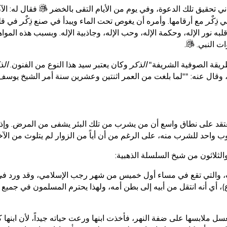
ني تحقيق تلك الدعوة، وفي يوم من الأيام التقى بالخضر
فقال له: الآ
في
ذِكْر
مع أرقامها. وأمره أن يغوص تحت الماء ويبدأ في صنع
ذِكْر
في قلب
به نور الإله، وحكمة الإله، وحب الإله، وجاذبية الإله. وبسبب هذه الموا
ات النبي.
.
ريقة الصوفية الشريفة"
الذكر
وكان يعتبر سيد هذا النوع من الفنون.
الذ
قال عنه: ""لما بلغت من العمر اثنتين وعشرين سنة أمر الشيخ يوسف ا
عتقد على نطاق واسع أن من يشرب من تلك البئر يشفى من المرض. وإذ
كوب واحد للشرب منه، على الرغم من أن أياً من الزوار لم يتلوث من الآخ
لثلاثون من شيخ السلسلة الذهبية:
ب، والتي تقع في مساء أول خميس من شهر رجب الإسلامي، وقد ورد في سي
ع)، أي أنه انتقل من أبيه إلى بطن أمه، ولهذا يحترم المسلمون في جميع أن
سل ملابسها على ضفة النهر، فأخذت ابنها ورعت حياته جيداً، لأن ابنها 