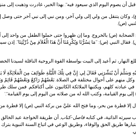
الفجر قبل أن يصوم اليوم الذي سيعود فيه“. بهذا الخبر، غادرت وذهبت إلى منزل
ع)، وكان يتنقل من ولي إلى ولي آخر، ومن نبي إلى نبي آخر حتى وصل 
لنبي (ص).
ح الصحابة (ص) بالخروج. وما إن ظهروا حتى حملوا الطفل من واحد إلى 
ي (ص): ”مَا يَسُرُّنَا وَيُكْرِمُنَا أَنَّ هَذَا الْغُلاَمَ مِنْ ذُرِّيَّتِنَا”.
النهار، ثم أعيد إلى البيت بواسطة القوة الروحية الناقلة لسيدنا الخضر
لَيْهِ وَسَلَّمَ أَنْ يُبَشِّرَنِي فَقَالَ لِي: إِنَّ فِي تِلْكَ اللَّيْلَةِ طَوَائِفَ مِنَ الْمَلَائِكَةِ لَا ي
 منهم على أحوال مختلفة في الصلاة. بَعْضُهُمْ رَاكِعٌ وَبَعْضُهُمْ قَائِمٌ وَبَعْضُهُمْ
لملائكة في عبادته كلهم، ويكتبها الملائكة الكاتبون على أكتافكم. فمن سلك
لى يوم القيامة، وكتب الله له من صلاته من اليوم إلى يوم القيامة“.‘
 إلا قطرة من بحر، وما فتح الله عليَّ من بركة النبي (ص) إلا قطرة من 
 سيرته الذاتية، في كتابه
فاصل-كتاب
, أن طريقة الخواجة عبد الخالق
عتبارها طريق الحق والوفاء، وطريق الوعي في اتباع السنة النبوية بترك
.