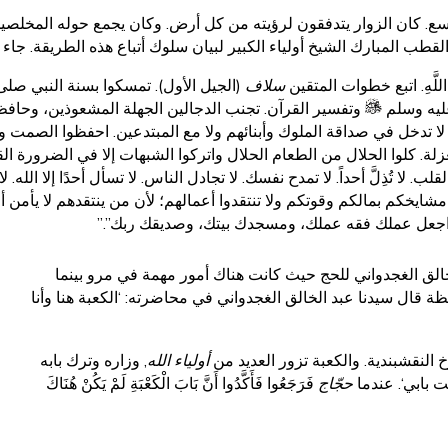
. كان الزوار يتدفقون لرؤيته من كل أرض. وكان يجمع حوله المخلصي
لقطب المبارك الشيخ أولياء الكبير لبيان سلوك أتباع هذه الطريقة. جاء ف
خَشْيَةِ اللَّهِ. اتبع خطوات المتقين
سلاف
(الجيل الأول). تمسكوا بسنة النبي صل
ليه وسلم
وتفسير القرآن. تجنب الدجالين الجهلة المشعوذين، وحاف
تدخل في صداقة الملوك وأبنائهم ولا مع المبتدعين. احفظوا الصمت ولا ت
زلة. كلوا الحلال من الطعام الحلال واتركوا الشبهات إلا في الضرورة الق
. لا تُذِلَّ أحداً. لا تمدح نفسك. لا تجادل الناس. لا تسأل أحدًا إلا الل
وا مشايخكم بمالكم وقوتكم ولا تنتقدوا أعمالهم؛ لأن من ينتقدهم لا يأم
واجعل عملك فقه عملك، ومسجدك بيتك، وصديقك ربك”.”
الق الغجدواني للحج حيث كانت هناك أمور مهمة في مرو بينما
ة قال سيدنا عبد الخالق الغجدواني في محاضرته: ‘الكعبة هنا وأنا
 النقشبندية. والكعبة تزور العديد من
أولياء الله
, وزاره وترك بابه
 بابي‘. عندما
حجّاج
فَرَجَعُوا فَأَكَّدُوا أَنَّ بَابَ الْكَعْبَةِ لَمْ يَكُنْ هُنَاكَ