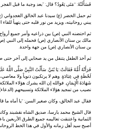
فَسَأَلَتْهُ: “مَتَى يَعُودُ؟ قال: ”بعد وجبة ما قبل 
ثم حمل الخضر (ع) سيدنا عبد الخالق الغجدواني (
يبني روحانيته، ويزيد من نور قلبه حتى يتهيأ للقاء ا
ثم احتضنه النبي (ص) بين ذراعيه وأمر جميع أروا
مالك بن سنان الأنصاري (ص) فحمله إلى النبي (ص). فقال النب
بن سنان الأنصاري (ص) من جهة واحدة.
ثم أخذ الطفل يتنقل من يد صحابي إلى آخر حتى طلع 
فَرَأَتْهُ أُمُّهُ فَقَالَتْ: يَا بُنَيَّ. سَأَلْتُ النَّبِيَّ صَلَّى اللَّهُ عَ
لَحْظَةٍ فِي عِبَادَةٍ. وهم لا يرتكبون ذنوباً ولا معاصي، وكل
شَهَادَةَ الْإِيمَانِ. فوالله إن الله يشرك هؤلاء ا
نصيب من تمجيد هؤلاء الملائكة وتسبيحهم (الدعاء) إ
فقال عبد الخالق، وكان صغير السن: “يا أماه ما قال
قال الشيخ محمد بارسا، صديق الشاه نقشبند وكاتب
الثمانية واعتنقت تعاليمه جميع الطرق الأربعين با
أصبح سيد أهل زمانه والأول في هذا الخط الروحاني