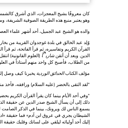
كان معروفًا بشيخ المعجزات، الذي أشرق كالشمس، 
وهو يعتبر منبع هذه الطريقة الصوفية الشريفة، وم
والده هو الشيخ عبد الجميل، أحد أشهر علماء العص
وُلِد عبد الخالق في بلدة غوجدوان القريبة من ب
القرآن الكريم وتفاسيره، ثم قرأ الفاتحة، ثم قرأ الف
ج
الدين. وبعد أن أتقن
شاري
أ
(العلوم القانونية) انتق
من الطلاب، فأصبح كل واحد منهم أستاذاً في العلو
مؤلف الكتاب
الحدائق الوردية
يخبرنا كيف وصل إلى 
"لقد التقى بالخضر (عليه السلام) ورافقه، فأخذ م
"وفي أحد الأيام بينما كان يقرأ القرآن الكريم بحضو
ذلك إلى أن يسأل الشيخ صدر الدين عن حقيقة ال
يسمع الناس لك ويرونك، بينما في الذكر الصامت 
الشيطان يجري في عروق ابن آدم» فما حقيقة «ادع
إليك أحد أوليائه ليلقي على لسانك وقلبك حقيقة ال