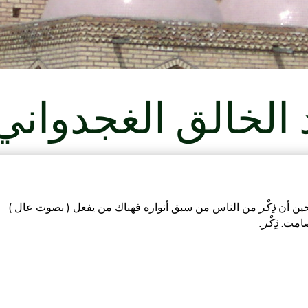
 الخالق الغجدواني
حين أن
ذِكْر
من الناس من سبق أنواره فهناك من يفعل ( بصوت عال )
 صامت.
ذِكْر.