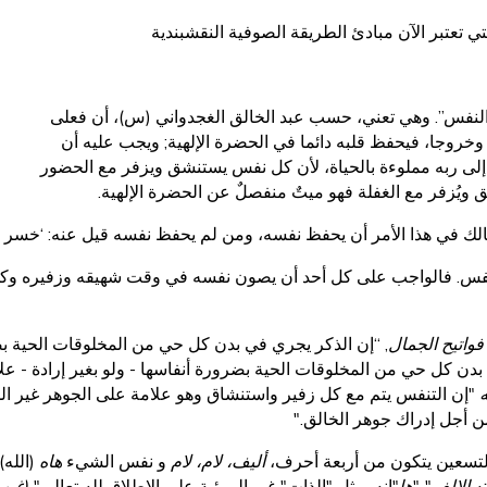
لتي تعتبر الآن مبادئ الطريقة الصوفية النقشبندية
لنفس”. وهي تعني، حسب عبد الخالق الغجدواني (س)، أن
فعلى
وخروجا، فيحفظ قلبه دائما في الحضرة الإلهية;
ويجب عليه أن
دة إلى ربه مملوءة بالحياة، لأن كل نفس يستنشق ويزفر مع الحضور
ق ويُزفر مع الغفلة فهو ميتٌ منفصلٌ عن الحضرة الإلهية.
سالك في هذا الأمر أن يحفظ نفسه، ومن لم يحفظ نفسه قيل عنه: ‘خسر ن
النفس. فالواجب على كل أحد أن يصون نفسه في وقت شهيقه وزفيره وكذ
فواتيح الجمال
, “إن الذكر يجري في بدن كل حي من المخلوقات الحية بضر
دن كل حي من المخلوقات الحية بضرورة أنفاسها - ولو بغير إرادة - عل
ه
"إن التنفس يتم مع كل زفير واستنشاق وهو علامة على الجوهر غير المر
 أجل إدراك جوهر الخالق."
التسعين يتكون من أربعة أحرف،
أليف، لام، لام
و نفس الشيء
هاه
(الله