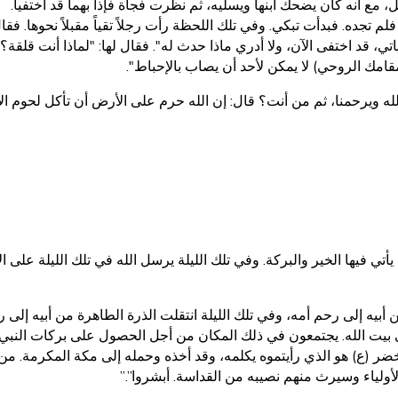
 مع أنه كان يضحك ابنها ويسليه، ثم نظرت فجأة فإذا بهما قد اختفيا.
 تجده. فبدأت تبكي. وفي تلك اللحظة رأت رجلاً تقياً مقبلاً نحوها. فقال 
 قد اختفى الآن، ولا أدري ماذا حدث له". فقال لها: "لماذا أنت قلقة؟ ألا
مك الروحي) لا يمكن لأحد أن يصاب بالإحباط".
لله ويرحمنا، ثم من أنت؟ قال: إن الله حرم على الأرض أن تأكل لحوم الأن
تي فيها الخير والبركة. وفي تلك الليلة يرسل الله في تلك الليلة على ا
 أبيه إلى رحم أمه، وفي تلك الليلة انتقلت الذرة الطاهرة من أبيه إلى رح
ع في بيت الله. يجتمعون في ذلك المكان من أجل الحصول على بركات النبي 
والخضر (ع) هو الذي رأيتموه يكلمه، وقد أخذه وحمله إلى مكة المكرمة. 
لأولياء وسيرث منهم نصيبه من القداسة. أبشروا”.”