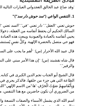
‘وقد صاغ عبد الخالق الغجدواني العبارات التالية ا
1. التنفس الواعي (“
سد حوش دار سد
")"
حوش
تعني “العقل”.”
دار
تعني “في”.”
السد
تعني “ا
السالك الحكيم أن يحفظ أنفاسه من الغفلة، دخولا 
يحيي أنفاسه بالعبادة والعبودية ويبعث هذه العبا
فهو حي متصل بالحضرة الإلهية. وكلُّ نفسٍ يُستنش
قال عبيد الله الأحرار (س): “أهم ما يجب على ال
قال شاه نقشبند (س): “إن هذا الأمر مبني على 
والزفير”.”
قال الشيخ أبو الجناب نجم الدين الكبرى في كتابه,
الطاعة التي هي جزء من خلقها، فالذكر يجري في ب
وَبِأَنْفَاسِهِمْ صَوْتُ الْحَرْفِ “
ها
"من الاسم الإلهي"
الل
من الضروري أن نكون حاضرين مع هذا التنفس، من
اسم الله الذي يشمل الأسماء والصفات التسعة و