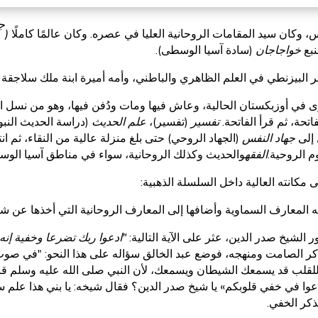
ج
وكان سيد المقامات الروحانية العليا في عصره. وكان عالمًا كاملًا
(
نبع
خواجاجان
(سادة آسيا الوسطى).
ر البيزنطي في العلم الظاهري والباطني، وأمه أميرة ابنة ملك سلاجقة ا
خارى في أوزبكستان الحالية، وعاش فيها ومات ودُفن فيها، وهو من نسل
اتحة، ثم قرأ الفاتحة.
تفسير
(تفسير)،
علم الحديث
(دراسة الحديث النبو
ل إلى
جهاد النفس
(الجهاد الروحي) حتى بلغ منزلة عالية من النقاء، ثم 
م الروحية.
الفقه
والحديث وكذلك الروحانية، سواء في مناطق آسيا الو
مكانته العالية داخل السلسلة الذهبية:
نه المعارف السماوية وأضافها إلى المعارف الروحانية التي أخذها عن ش
ر الشيخ صدر الدين، عثر على الآية التالية:
"ادعوا ربك تضرعا وخفية إنه 
ذكر الصامت ومنهجه، فوضع عبد الخالق سؤاله على هذا النحو: "في ص
للقلب قد يسمعك الشيطان ويسمعك، لأن النبي صلى الله عليه وسلم ق
وا في خفي قلوبكم» يا شيخ صدر الدين؟ فقال شيخه: يا بني هذا علم س
ذكر الخفي.