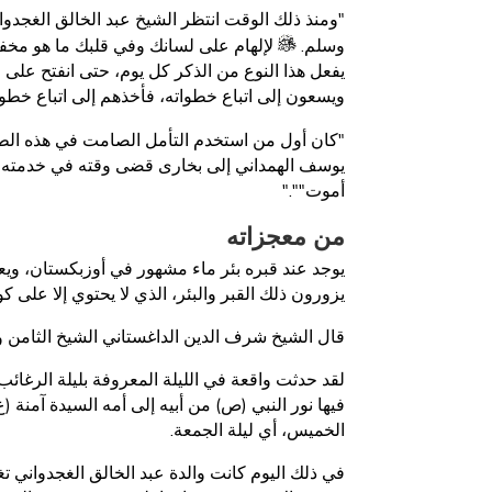
"ومنذ ذلك الوقت انتظر الشيخ عبد الخالق الغجدوا
وسلم.
لإلهام على لسانك وفي قلبك ما هو مخ
يفعل هذا النوع من الذكر كل يوم، حتى انفتح على قل
ويسعون إلى اتباع خطواته، فأخذهم إلى اتباع خطو
"كان أول من استخدم التأمل الصامت في هذه الط
يوسف الهمداني إلى بخارى قضى وقته في خدمته، و
أموت""."
من معجزاته
يوجد عند قبره بئر ماء مشهور في أوزبكستان، وي
يزورون ذلك القبر والبئر، الذي لا يحتوي إلا على 
قال الشيخ شرف الدين الداغستاني الشيخ الثامن وا
لقد حدثت واقعة في الليلة المعروفة بليلة الرغائ
فيها نور النبي (ص) من أبيه إلى أمه السيدة آمنة (
الخميس، أي ليلة الجمعة.
في ذلك اليوم كانت والدة عبد الخالق الغجدواني تغ