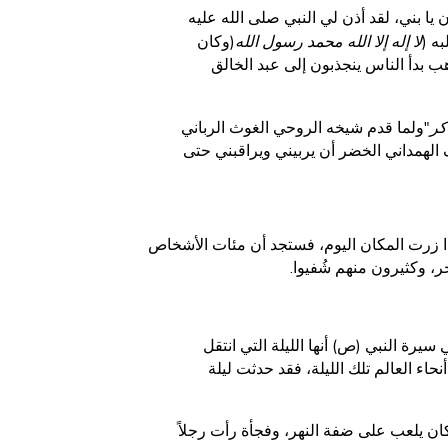
ن يا بني، لقد أذن لي النبي صلى الله عليه
ه (
لا إله إلا الله محمد رسول الله
(وكان
هب بدأ الناس ينجذبون إلى عبد الخالق
كر
"ولما قدم شيخه الروحي الغوث الرباني
لهمداني الخضر أن يربيني ويراقبني حتى
ا زرت المكان اليوم، فستجد أن مئات الأشخاص
ر، وكثيرون منهم شُفيوا.
رة النبي (ص) أنها الليلة التي انتقل
حاء العالم تلك الليلة، فقد حدثت ليلة
كان يلعب على ضفة النهر، وفجأة رأت رجلاً