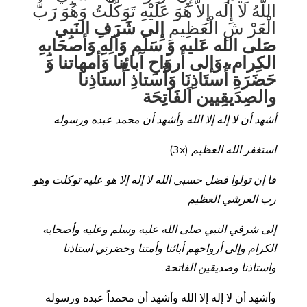
اللَّهُ لا إِلَه إِلاَّ هُوَ عَلَيْهِ تَوَكَّلْتُ وَهُوَ رَبُّ
الْعَرْ شِ الْعَظِيمِ
إِلى شَرَفِ النَبِي
صَلى الله عَليه وَ سَلَم وَآلِهِ وَأصحَابِهِ
الكِرام، وَإلى أروَاحِ آبائِنا وَأمهاتنا وَ
حَضَرَةِ أُستَاذِنَا وَأُستاذِ أُستاذِنا
والصِدَيقِيين اَلفَاتِحَة
أشهد أن لا إله إلا الله وأشهد أن محمد عبده ورسوله
استغفر الله العظيم
(3x)
فا إن تولوا فضل حسبي الله لا إله إلا هو عليه توكلت وهو
رب العرشي العظيم
إلى شرفي النبي صلى الله عليه وسلم وعليه وأصحابه
الكرام وإلى أرواحهم أبائنا وأمتنا وحضرتي استاذنا
واستاذنا وصديقين الفاتحة.
وأشهد أن لا إله إلا الله وأشهد أن محمداً عبده ورسوله