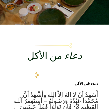
دعاء
من الأكل
دعاء
قبل الأكل
أَشهَدُ أنْ لا إلهَ إلاَّ الله وأشْهَدُ أنَّ
مُحَمَّداً عَبْدُهُ وَرَسُولُهُ – أستَغِفرُ اَلَله
العَظِيم 3× فَإِن تَوَلَوْاْ فَقُلْ حَسْبِيَ