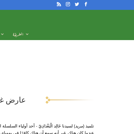
الطريقة
عارض غ
تلميذ (
مريد
) لسيدنا خَالِد الْبَغْدَادِيّ - أحد أولياء
عندما كان هناك. غير أنه سمع أن هناك كافرًا في بومب