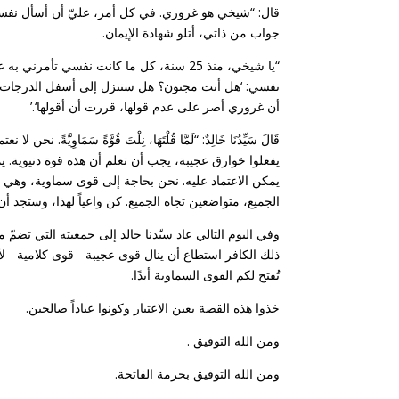
قال: “شيخي هو غروري. في كل أمر، عليّ أن أسأل نفسي 
جواب من ذاتي، أتلو شهادة الإيمان.
“يا شيخي، منذ 25 سنة، كل ما كانت نفسي 
نفسي: ‘هل أنت مجنون؟ هل ستنزل إلى أسفل الدرجات وتصع
أن غروري أصر على عدم قولها، قررت أن أقولها‘.’
قَالَ سَيِّدُنَا خَالِدٌ: “لَمَّا قُلْتَهَا، نِلْتَ قُوَّةً سَمَاوِ
يفعلوا خوارق عجيبة، يجب أن تعلم أن هذه قوة دنيوية. 
يمكن الاعتماد عليه. نحن بحاجة إلى قوى سماوية، وهي تأت
الجميع، متواضعين تجاه الجميع. كن واعياً لهذا، وستجد أ
وفي اليوم التالي عاد سيّدنا خالد إلى جمعيته التي تضم
ذلك الكافر استطاع أن ينال قوى عجيبة - قوى كلامية - ل
تُفتح لكم القوى السماوية أبدًا.
خذوا هذه القصة بعين الاعتبار وكونوا عباداً صالحين.
ومن الله التوفيق .
ومن الله التوفيق بحرمة الفاتحة.