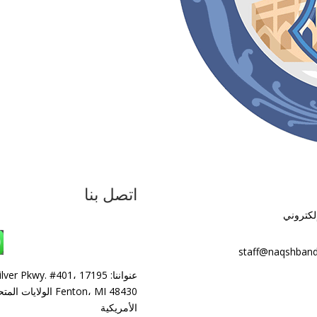
اتصل بنا
إلكتروني
واتساب: +1 240-499-5704
staff@naqshband
عنواننا: 17195 ilver Pkwy. #401
Fenton، MI 48430 الولايات ال
الأمريكية