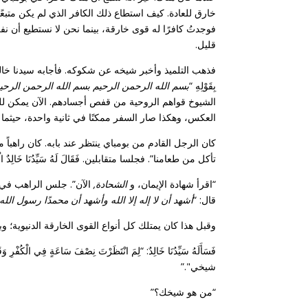
خارق للعادة. كيف استطاع ذلك الكافر الذي لم يكن متبعً
فوجدتُ كافرًا له قوى خارقة، بينما نحن لا نستطيع أن نفع
قليل.
فذهب التلميذ وأخبر شيخه عن شكوكه. فأجابه سيدنا خالد قائلاً: “ي
بِقَوْلِهِ “
بسم الله الرحمن الرحيم بسم الله الرحمن الرحيم
الشيوخ قواهم الروحية من قفص أجسادهم. الآن يمكن لل
العكس، وهكذا صار السفر ممكنًا في ثانية واحدة، حيثم
كان الرجل القادم من بومباي ينتظر عند بابه. كان راهبا
تأكل من طعامنا”. فجلسا متقابلين. فَقَالَ لَهُ سَيِّدُنَا خَالِدٌ الْبَغْدَا
“اقرأ شهادة الإيمان، و
الشحادة,
الآن”. جلس الراهب في ص
قال: “
أشهد أن لا إله إلا الله وأشهد أن محمدًا رسول الله
وقبل هذا كان يمتلك كل أنواع القوى الخارقة الدنيوية؛ و
فَسَأَلَهُ سَيِّدُنَا خَالِدٌ: “لِمَ انْتَظَرْتَ نِصْفَ سَاعَةٍ فِ
شيخي".”
“من هو شيخك؟”