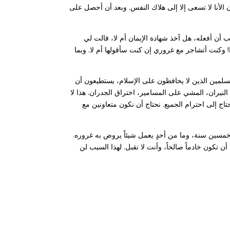
لأنا لا تسعى إلا إلى هلاك النفس. وبعد أن أحصل على
 يجب أن أفعله، هل آخذ شهادة الإيمان أم لا، قالت لي
 وكنت أتشاجر مع غروري إن كنت سأقولها أم لا. وبما
 المسلمين أو المسلمين الذين لا يحافظون على الإسلام، يستطيعون أن
لنيران، المشي على المسامير، اختراق الجدران. هذا لا
تاج إلى احترام الجميع. نحتاج أن نكون متعاونين مع
و خمسين سنة، وما من أحدٍ يعمل شيئاً يروض به غروره.
 تكون خادماً صالحاً، وأنت لا تقبل. لهذا السبب لن