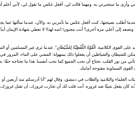
وأرى ما ستخبرني به. ومهما قالت لي، أفعل عكس ما تقول لي، لأني أعلم أن ا
تأمرني به عندما أطلب نصيحتها، كنت أفعل عكس ما تأمرني به. والآن، عندما سألتها عما
د إلى أعلى مرة أخرى؟ أنت مجنون! انتبه لهذا! لا تعطي شهادة الإيمان أبدًا!
يَّةً. نحن لا نعتمد على القوى الكلامية. الْقُوَّةُ اللَّفْظِيَّةُ لِلشَّيْطَانِ”. عندما ترى غير
يمكن للشيطان والشياطين أن يفعلوا ذلك بسهولة: المشي على الماء، المرور في ا
ي من نور القلب. نحتاج أن نحب الجميع كما نحب أنفسنا. هذا ما نحتاجه حقًا. نح
ن القوى السماوية مفتوحة أمامك.
ّ مئات العلماء والتلاميذ والطلاب في دمشق، وقال لهم “أنا أدرسكم منذ أربعين أ
أنه كان يفعل شيئًا ضد غروره. أنت قلت لك أن تحارب غرورك، أن تقتل غرورك، أن