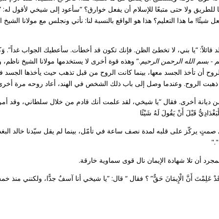
ا للطريق ولا حتى متبعًا للإسلام أن يفعل خوارق؟ “سأعود إلى شيخي لأقول له: 
ل شيئًا! ما هذا التعليم؟ هذا هو الواقع بالنسبة لنا: نأتي ونجلس مع مولانا ال
ا بني، لا تخطئ الظن. فإنك تكون قد أخطأت. سأعطيك الجواب غداً”. وَكَانَ سَيِّدُنَا خَالِد
 - بسم الله الرحمن الرحيم
.” وهذه قوة أخرى لا يستخدمها مولانا الشيخ ناظم، 
روح أن تأخذ الجسد معها، بينما كانت الروح من قبل تذهب حيث يأخذها الجسد
ا ذهبت الروح. وعندما وصل إلى باب ذلك الشخص في الهند، أعاد روحه مرة أخرى
ً من ديانة أخرى. فقال “يا شيخي، لقد علمت أنك قادم من خلال سلطاني، وقد أمر
دِيُّ قَبْلَ أَنْ يَقُولَ لَهُ شَيْئًا
متٍ يركّز على قلبه لمدة نصف ساعة في تأمّل، بينما لم يقل سيّدنا خالد البغ
"."
بمجرد أن تلا شهادة الإيمان نال قوى سماوية خارقة.
ي الْكُفْرِ وَقَدْ عَلِمْتَ أَنَّ الْإِيمَانَ حَقٌّ” ؟ فقال “ قال: ”يا شيخي أنا آسفٌ جدًّا، و