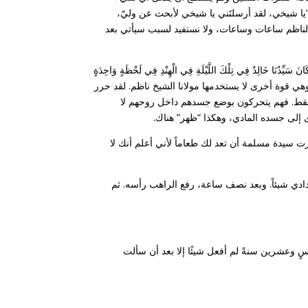
”يا شيخي، لقد أرسلتَني يا شيخي لأبحث عن وليّ،
شيخ الناظم ساعات وساعات، ولا نستفيد لسبب سيأتي بعد
ٌ فِي تِلْكَ اللَّيْلَةِ فِي الْهِنْدِ فِي لَحْظَةٍ وَاحِدَةٍ
وهي قوة أخرى لا يستخدمها مولانا الشيخ ناظم. لقد حرر
 فقط. فهم يتحركون بوضع جسدهم داخل روحهم لا
 إلى جسده المادي، وهكذا “ظهر” هناك.
ت سيدة مسلمة أن تعد لك طعاماً لأني أعلم أنك لا
دادي شيئاً. وبعد نصف ساعة، رفع الراهب رأسه. ثم
لكنني منذ خمسٍ وعشرين سنةً لم أفعل شيئًا إلا بعد أن سألت