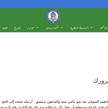
تعاليم
السلسلة الذهبية
الممارسات
موارد
يتبرع
يبحث
رورك
 السلسلة الذهبية المتوفى منذ نحو مائتي سنة والمدفون بدمشق - أرسله شيخه إلى 
اي له قوى خارقة ويستطيع أن يفعل كل ما تطلبه منه. فانزعج التلميذ، فقد لاز