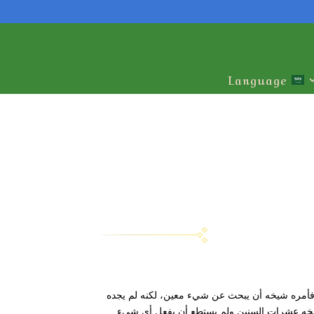
Language
الحج. فأمره شيخه أن يبحث عن شيء معين، لكنه لم يجده
م شيخه عشرات السنين ولم يستطع أن يفعل أي شيء