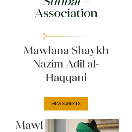
Suhbat
–
Association
Mawlana Shaykh
Nazim Adil al-
Haqqani
VIEW SUHBATS
Mawl